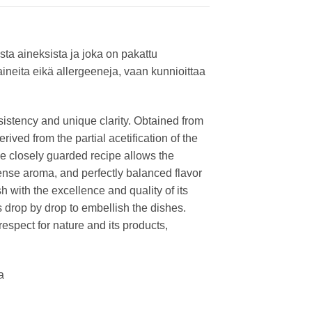
ta aineksista ja joka on pakattu
aineita eikä allergeeneja, vaan kunnioittaa
nsistency and unique clarity. Obtained from
ved from the partial acetification of the
he closely guarded recipe allows the
ntense aroma, and perfectly balanced flavor
h with the excellence and quality of its
ls drop by drop to embellish the dishes.
spect for nature and its products,
a