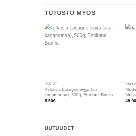
TUTUSTU MYÖS
Add to
wishlist
PASTAT
BALSA
Keltaisia Lasagnelevyjä (sis.
Moden
kanamunaa), 500g, Emiliane Barilla
Mussi
5.50
€
49.9
UUTUUDET