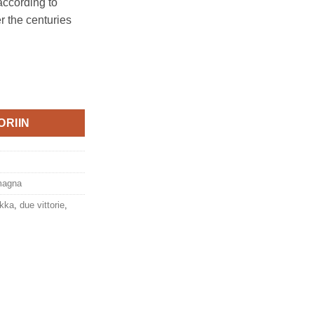
according to
 the centuries
ily, 250 ml, IGP Due Vittorie määrä
ORIIN
magna
ikka
,
due vittorie
,