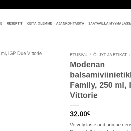
KE
RESEPTIT
KEITÄ OLEMME
AJANKOHTAISTA
SAATAVILLA MYYMÄLÄSS
ETUSIVU
/
ÖLJYT JA ETIKAT
/
Modenan
Add to
balsamiviinietik
wishlist
Family, 250 ml,
Vittorie
32.00
€
Velvety taste and unique dens