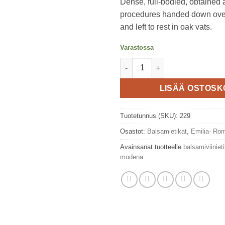
Dense, full-bodied, obtained 
procedures handed down over
and left to rest in oak vats.
Varastossa
Modenan balsamiviinietikka Fam
LISÄÄ OSTOSK
Tuotetunnus (SKU):
229
Osastot:
Balsamietikat
,
Emilia- Ro
Avainsanat tuotteelle
balsamiviiniet
modena