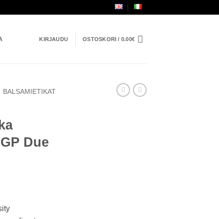
Ä
KIRJAUDU
OSTOSKORI /
0.00
€
BALSAMIETIKAT
ka
 IGP Due
ity