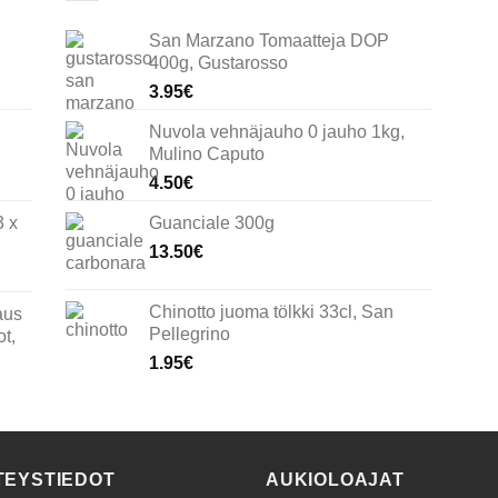
San Marzano Tomaatteja DOP
400g, Gustarosso
3.95
€
Nuvola vehnäjauho 0 jauho 1kg,
Mulino Caputo
4.50
€
3 x
Guanciale 300g
13.50
€
Chinotto juoma tölkki 33cl, San
aus
Pellegrino
t,
1.95
€
TEYSTIEDOT
AUKIOLOAJAT