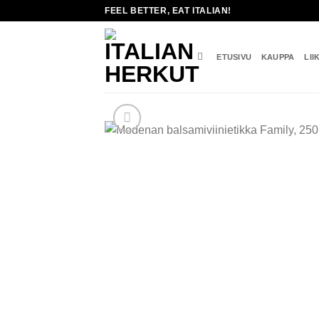
Skip
FEEL BETTER, EAT ITALIAN!
to
content
ETUSIVU
KAUPPA
LII