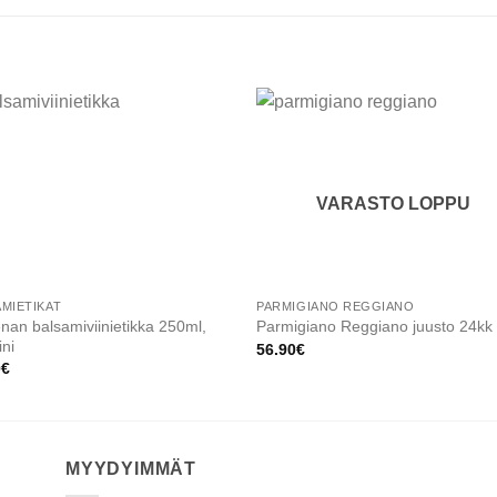
Add to
Add
wishlist
wishl
VARASTO LOPPU
MIETIKAT
PARMIGIANO REGGIANO
an balsamiviinietikka 250ml,
Parmigiano Reggiano juusto 24kk
ni
56.90
€
0
€
MYYDYIMMÄT