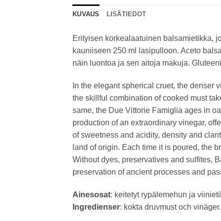
KUVAUS
LISÄTIEDOT
Erityisen korkealaatuinen balsamietikka, 
kauniiseen 250 ml lasipulloon. Aceto balsa
näin luontoa ja sen aitoja makuja. Gluteeni
In the elegant spherical cruet, the denser 
the skillful combination of cooked must ta
same, the Due Vittorie Famiglia ages in oa
production of an extraordinary vinegar, off
of sweetness and acidity, density and clari
land of origin. Each time it is poured, the 
Without dyes, preservatives and sulfites, 
preservation of ancient processes and passi
Ainesosat
: keitetyt rypälemehun ja viinietik
Ingredienser
: kokta druvmust och vinäger