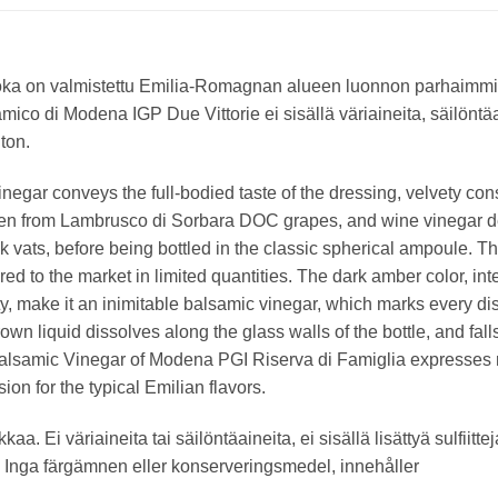
joka on valmistettu Emilia-Romagnan alueen luonnon parhaimmis
mico di Modena IGP Due Vittorie ei sisällä väriaineita, säilöntä
ton.
vinegar conveys the full-bodied taste of the dressing, velvety co
ken from Lambrusco di Sorbara DOC grapes, and wine vinegar deri
k vats, before being bottled in the classic spherical ampoule. T
ered to the market in limited quantities. The dark amber color, i
ty, make it an inimitable balsamic vinegar, which marks every dis
brown liquid dissolves along the glass walls of the bottle, and fal
Balsamic Vinegar of Modena PGI Riserva di Famiglia expresses re
on for the typical Emilian flavors.
kaa. Ei väriaineita tai säilöntäaineita, ei sisällä lisättyä sulfiittej
. Inga färgämnen eller konserveringsmedel, innehåller