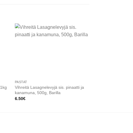
 to
Add to
ist
wishlist
PASTAT
EMILIA- ROMAGNA
Vihreitä Lasagnelevyjä sis. pinaatti ja
Garganelli munapast
 1kg
kanamuna, 500g, Barilla
Mosconi
6.50
€
4.50
€