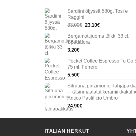
Sardiini öljyssä 580g, Tosi e
Raggini
Alkuperäinen
Nykyinen
33.00
€
23.10
€
hinta
hinta
Bergamottijuoma tölkki 33 cl,
oli:
on:
Spadafora
33.00€.
23.10€.
3.20
€
Pocket Coffee Espresso To Go 
75 ml, Ferrero
5.50
€
Sitruuna pinzimonio -lahjapakk
– käsinmaalatut keramiikkakulho
Antico Pastificio Umbro
24.90
€
ITALIAN HERKUT
YH