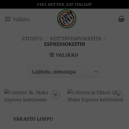
Skip
FEEL BETTER, EAT ITALIAN!
to
content
ETUSIVU
/
KEITTIÖTARVIKKEITA
/
ESPRESSOKEITIN
VALIKKO
Add to
Add to
wishlist
wishlist
VARASTO LOPPU