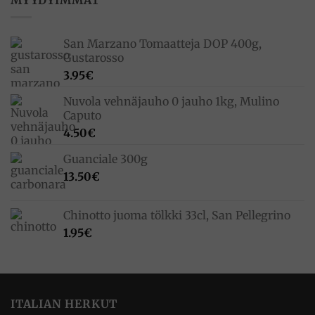
San Marzano Tomaatteja DOP 400g,
Gustarosso
3.95
€
Nuvola vehnäjauho 0 jauho 1kg, Mulino
Caputo
4.50
€
Guanciale 300g
13.50
€
Chinotto juoma tölkki 33cl, San Pellegrino
1.95
€
ITALIAN HERKUT