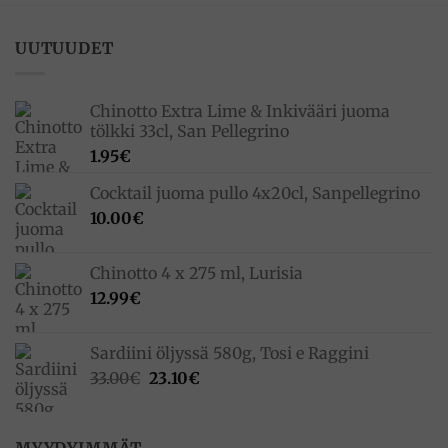
UUTUUDET
Chinotto Extra Lime & Inkivääri juoma
tölkki 33cl, San Pellegrino
1.95
€
Cocktail juoma pullo 4x20cl, Sanpellegrino
10.00
€
Chinotto 4 x 275 ml, Lurisia
12.99
€
Sardiini öljyssä 580g, Tosi e Raggini
Alkuperäinen
Nykyinen
33.00
€
23.10
€
hinta
hinta
oli:
on:
33.00€.
23.10€.
MYYDYIMMÄT