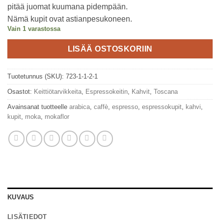
pitää juomat kuumana pidempään.
Nämä kupit ovat astianpesukoneen.
Vain 1 varastossa
LISÄÄ OSTOSKORIIN
Tuotetunnus (SKU):
723-1-1-2-1
Osastot:
Keittiötarvikkeita
,
Espressokeitin
,
Kahvit
,
Toscana
Avainsanat tuotteelle
arabica
,
caffè
,
espresso
,
espressokupit
,
kahvi
,
kupit
,
moka
,
mokaflor
KUVAUS
LISÄTIEDOT