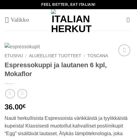
Skip
FEEL BETTER, EAT ITALIAN!
to
content
ETUSIVU
/
ALUEELLISET TUOTTEET
/
TOSCANA
Add to
Espressokuppi ja lautanen 6 kpl,
wishlist
Mokaflor
36.00
€
Nauti herkullisista Espressoista värikkäistä ja tyylikkäistä
kupeista! Klassisesti muotoillut kahvalliset posliinikupit
“Egg” sisältävät lautaset. Älykäs lämpöteknologia, joka