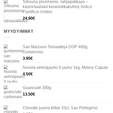
Sitruuna pinzimonio -lahjapakkaus –
käsinmaalatut keramiikkakulhot, Antico
Pastificio Umbro
24.90
€
MYYDYIMMÄT
San Marzano Tomaatteja DOP 400g,
Gustarosso
3.95
€
Nuvola vehnäjauho 0 jauho 1kg, Mulino Caputo
4.50
€
Guanciale 300g
13.50
€
Chinotto juoma tölkki 33cl, San Pellegrino