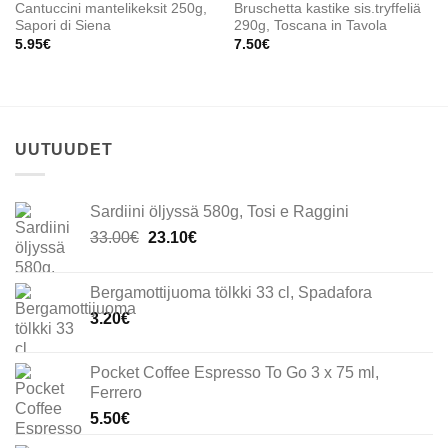
Cantuccini mantelikeksit 250g,
Bruschetta kastike sis.tryffeliä
Sapori di Siena
290g, Toscana in Tavola
5.95
€
7.50
€
UUTUUDET
Sardiini öljyssä 580g, Tosi e Raggini
Alkuperäinen
Nykyinen
33.00
€
23.10
€
hinta
hinta
oli:
on:
Bergamottijuoma tölkki 33 cl, Spadafora
33.00€.
23.10€.
3.20
€
Pocket Coffee Espresso To Go 3 x 75 ml,
Ferrero
5.50
€