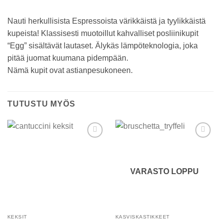
Nauti herkullisista Espressoista värikkäistä ja tyylikkäistä
kupeista! Klassisesti muotoillut kahvalliset posliinikupit
“Egg” sisältävät lautaset. Älykäs lämpöteknologia, joka
pitää juomat kuumana pidempään.
Nämä kupit ovat astianpesukoneen.
TUTUSTU MYÖS
Add to
Add to
wishlist
wishlist
VARASTO LOPPU
KEKSIT
KASVISKASTIKKEET