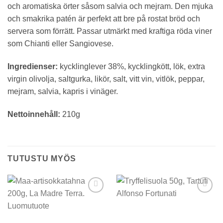
och aromatiska örter såsom salvia och mejram. Den mjuka
och smakrika patén är perfekt att bre på rostat bröd och
servera som förrätt. Passar utmärkt med kraftiga röda viner
som Chianti eller Sangiovese.
Ingredienser:
kycklinglever 38%, kycklingkött, lök, extra
virgin olivolja, saltgurka, likör, salt, vitt vin, vitlök, peppar,
mejram, salvia, kapris i vinäger.
Nettoinnehåll:
210g
TUTUSTU MYÖS
Add to
Add to
wishlist
wishlist