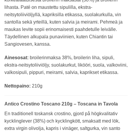
lihasta. Paté on maustettu sipulilla, ekstra-
neitsytoliiviöljyllä, kapriksilla etikassa, suolakurkulla, vin
santolla sekä yrteillä, kuten salvia ja meirami. Pehmeä ja
maukas levite sopii erinomaisesti paahdetulle leivälle.
Täydellinen alkupala punaviinien, kuten Chiantin tai
Sangiovesen, kanssa.
Ainesosat:
broilerinmaksa 38%, broilerin liha, sipuli,
ekstra-neitsytoliiviöljy, suolakurkut, likööri, suola, valkoviini,
valkosipuli, pippuri, meirami, salvia, kaprikset etikassa.
Nettopaino:
210g
Antico Crostino Toscano 210g – Toscana in Tavola
En traditionell toskansk crostino, gjord på högkvalitativ
kycklinglever (38%) och kycklingkött, smaksatt med lök,
extra virgin olivolja, kapris i vinäger, saltgurka, vin santo