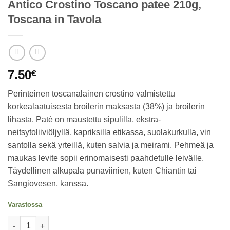
Antico Crostino Toscano patee 210g,
Toscana in Tavola
7.50
€
Perinteinen toscanalainen crostino valmistettu
korkealaatuisesta broilerin maksasta (38%) ja broilerin
lihasta. Paté on maustettu sipulilla, ekstra-
neitsytoliiviöljyllä, kapriksilla etikassa, suolakurkulla, vin
santolla sekä yrteillä, kuten salvia ja meirami. Pehmeä ja
maukas levite sopii erinomaisesti paahdetulle leivälle.
Täydellinen alkupala punaviinien, kuten Chiantin tai
Sangiovesen, kanssa.
Varastossa
Antico Crostino Toscano patee 210g, Toscana in Tavola määrä