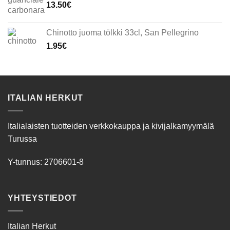
13.50
€
Chinotto juoma tölkki 33cl, San Pellegrino
1.95
€
ITALIAN HERKUT
Italialaisten tuotteiden verkkokauppa ja kivijalkamyymälä
Turussa
Y-tunnus: 2706601-8
YHTEYSTIEDOT
Italian Herkut