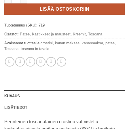
LISÄÄ OSTOSKORIIN
Tuotetunnus (SKU):
719
Osastot:
Patee
,
Kastikkeet ja mausteet
,
Kreemit
,
Toscana
Avainsanat tuotteelle
crostini
,
kanan maksaa
,
kananmaksa
,
patee
,
Toscana
,
toscana in tavola
KUVAUS
LISÄTIEDOT
Perinteinen toscanalainen crostino valmistettu
korkealaatuisesta broilerin maksasta (38%) ja broilerin