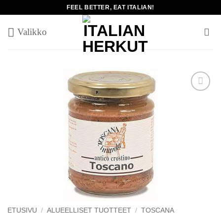
Skip
FEEL BETTER, EAT ITALIAN!
to
content
Add to
wishlist
ETUSIVU
/
ALUEELLISET TUOTTEET
/
TOSCANA