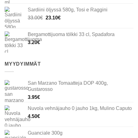
Sardiini öljyssä 580g, Tosi e Raggini
Alkuperäinen
Nykyinen
33.00
€
23.10
€
hinta
hinta
oli:
on:
Bergamottijuoma tölkki 33 cl, Spadafora
33.00€.
23.10€.
3.20
€
MYYDYIMMÄT
San Marzano Tomaatteja DOP 400g,
Gustarosso
3.95
€
Nuvola vehnäjauho 0 jauho 1kg, Mulino Caputo
4.50
€
Guanciale 300g