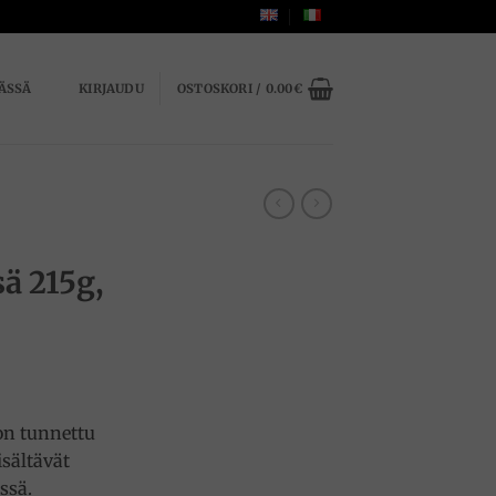
ÄSSÄ
KIRJAUDU
OSTOSKORI /
0.00
€
ä 215g,
n tunnettu
isältävät
ssä.