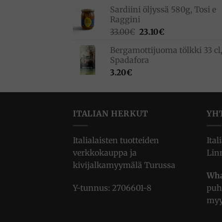
Sardiini öljyssä 580g, Tosi e
Raggini
Alkuperäinen
Nykyinen
33.00
€
23.10
€
hinta
hinta
Bergamottijuoma tölkki 33 cl
oli:
on:
Spadafora
33.00€.
23.10€.
3.20
€
ITALIAN HERKUT
YH
Italialaisten tuotteiden
Ital
verkkokauppa ja
Lin
kivijalkamyymälä Turussa
Wha
Y-tunnus: 2706601-8
puh
myy