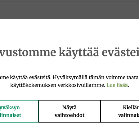
asvit, luonnolliset aromit, mausteet), keitetty naudanliha
rinko, marsala, hyytelöimisaine: agar-agar, sakeuttamisai
ti, säilöntäaine: natriumnitriitti
ivustomme käyttää evästei
, aromatiska växter, naturliga smaker, kryddor), kokt nöt
 sol, marsala, gelningsmedel: agar-agar, förtjockningsmed
t, konserveringsmedel: natriumnitrit
me käyttää evästeitä. Hyväksymällä tämän voimme taat
käyttökokemuksen verkkosivuillamme.
Lue lisää
.
yväksyn
Näytä
Kiellä
linnaiset
vaihtoehdot
valinnai
Add to
Add 
wishlist
wishl