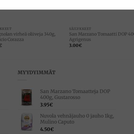
VARASTO LOPPU
YKKEET
SÄILYKKEET
nolan virheä oliiveja 340g,
San Marzano Tomaatti DOP 40
icio Corazza
Agrigenus
€
3.00
€
MYYDYIMMÄT
San Marzano Tomaatteja DOP
400g, Gustarosso
3.95
€
Nuvola vehnäjauho 0 jauho 1kg,
Mulino Caputo
4.50
€