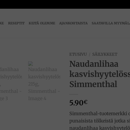
IKE
RESEPTIT
KEITÄ OLEMME
AJANKOHTAISTA
SAATAVILLA MYYMÄL
ETUSIVU
/
SÄILYKKEET
Naudanlihaa
Add to
kasvishyytelöss
wishlist
Simmenthal
5.90
€
Simmenthal-tuotemerkki o
punaisista tölkeistä jotka s
naudanlihaa kasvishyytelö