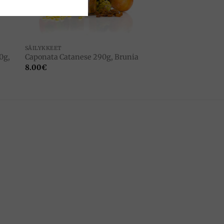
SÄILYKKEET
0g,
Caponata Catanese 290g, Brunia
8.00
€