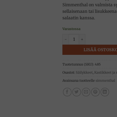
Simmenthal on valmista s
sellaisenaan tai lisukkeen
salaatin kanssa.
Varastossa
Naudanlihaa kasvishyytelöss
LISÄÄ OSTOSK
Tuotetunnus (SKU):
485
Osastot:
Säilykkeet
,
Kastikkeet ja
Avainsana tuotteelle
simmenthal