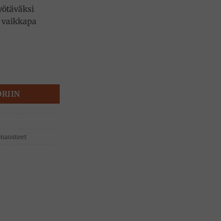
yötäväksi
a vaikkapa
ä 215g, Simmenthal määrä
ORIIN
 mausteet