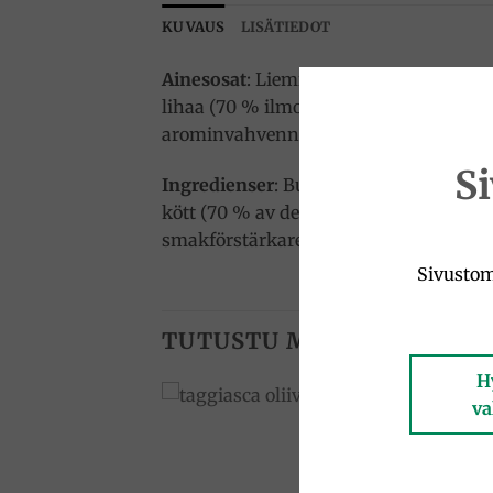
KUVAUS
LISÄTIEDOT
Ainesosat
: Liemi (vesi, hunaja, aromik
lihaa (70 % ilmoitetusta painosta), au
arominvahvenne: mononatriumglutamaat
S
Ingredienser
: Buljong (vatten, honung
kött (70 % av den deklarerade vikten),
smakförstärkare: mononatriumglutama
Sivustom
TUTUSTU MYÖS
H
va
Add to
Add to
wishlist
wishlist