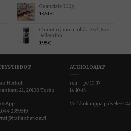
Guanciale 300g
13.50
€
,
Chinotto juoma tölkki 33cl, San
Pellegrino
1.95
€
TEYSTIEDOT
AUKIOLOAJAT
ian Herkut
ma – pe 10-17
nankatu 21, 20100 Turku
la 10-14
tsApp
Verkkokauppa palvelee 24/
.
044 2359519
nti@italianherkut.fi