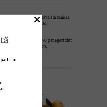
 35 % vastaa 140 g vähärasvaista raakaa
ne: johanneksenleipäjauho,
tä
kött 35 % motsvarande 140 g magert rått
el: mjöl johannesbrödfrön,
a parhaan
n
set
to
Add to
ist
wishlist