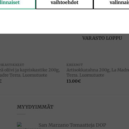
linnaiset
vaihtoehdot
valinnai
Add to
Add 
wishlist
wishl
VARASTO LOPPU
ISKASTIKKEET
KREEMIT
ä oliivi ja kapriskastike 200g,
Artisokkatahna 200g, La Madr
adre Terra. Luomutuote
Terra. Luomutuote
€
13.00
€
MYYDYIMMÄT
San Marzano Tomaatteja DOP