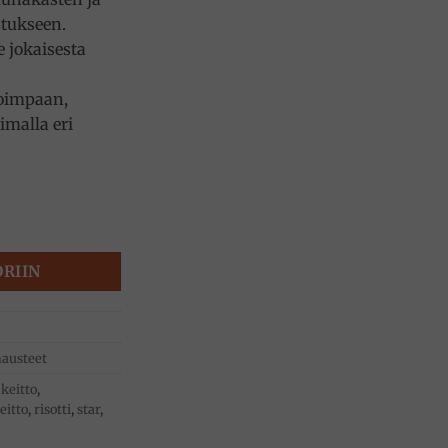
tukseen.
e jokaisesta
oimpaan,
imalla eri
 100g, Star määrä
ORIIN
mausteet
,
keitto
,
eitto
,
risotti
,
star
,