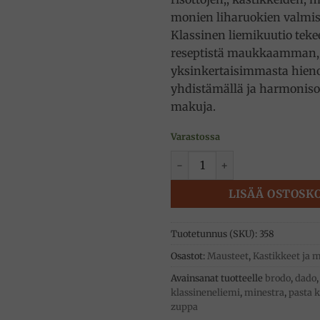
monien liharuokien valmis
Klassinen liemikuutio teke
reseptistä maukkaamman,
yksinkertaisimmasta hien
yhdistämällä ja harmoniso
makuja.
Varastossa
Klassinen liemikuutio 10 kpl
LISÄÄ OSTOSK
Tuotetunnus (SKU):
358
Osastot:
Mausteet
,
Kastikkeet ja 
Avainsanat tuotteelle
brodo
,
dado
klassineneliemi
,
minestra
,
pasta k
zuppa