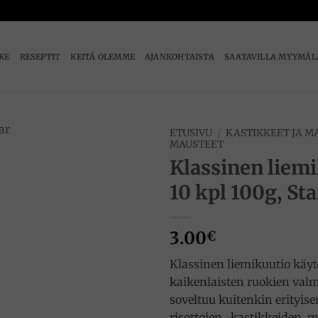
IKE
RESEPTIT
KEITÄ OLEMME
AJANKOHTAISTA
SAATAVILLA MYYMÄL
ETUSIVU
/
KASTIKKEET JA M
MAUSTEET
Klassinen liem
Add to
wishlist
10 kpl 100g, Sta
3.00
€
Klassinen liemikuutio käy
kaikenlaisten ruokien valm
soveltuu kuitenkin erityis
risottojen,, kastikkeiden,