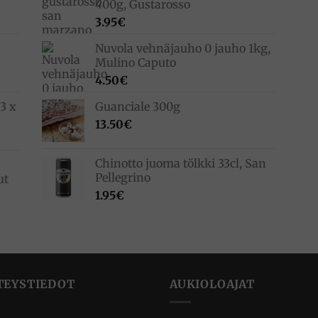
400g, Gustarosso
3.95
€
,
Nuvola vehnäjauho 0 jauho 1kg,
Mulino Caputo
4.50
€
3 x
Guanciale 300g
13.50
€
Chinotto juoma tölkki 33cl, San
Pellegrino
ut
1.95
€
TEYSTIEDOT
AUKIOLOAJAT