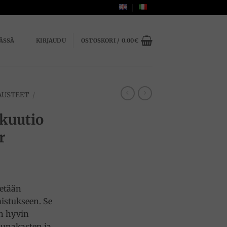
ÄSSÄ
KIRJAUDU
OSTOSKORI /
0.00
€
AUSTEET
/
ikuutio
r
tetään
istukseen. Se
en hyvin
 munakasten ja