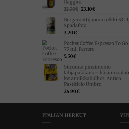
Raggini
Alkuperäinen
Nykyinen
33.00
€
23.10
€
hinta
hinta
Bergamottijuoma tölkki 33 cl
oli:
on:
Spadafora
33.00€.
23.10€.
3.20
€
Pocket Coffee Espresso To Go 
75 ml, Ferrero
5.50
€
Sitruuna pinzimonio -
lahjapakkaus – käsinmaalat
keramiikkakulhot, Antico
Pastificio Umbro
24.90
€
ITALIAN HERKUT
YH