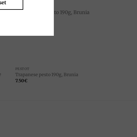
set
to
Add to
ist
wishlist
PESTOT
e
Trapanese pesto 190g, Brunia
7.50
€