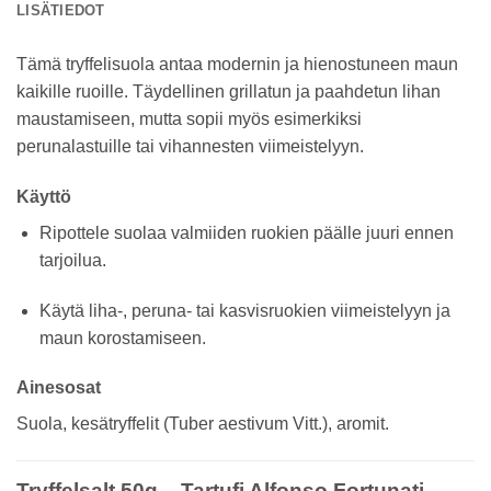
LISÄTIEDOT
Tämä tryffelisuola antaa modernin ja hienostuneen maun
kaikille ruoille. Täydellinen grillatun ja paahdetun lihan
maustamiseen, mutta sopii myös esimerkiksi
perunalastuille tai vihannesten viimeistelyyn.
Käyttö
Ripottele suolaa valmiiden ruokien päälle juuri ennen
tarjoilua.
Käytä liha-, peruna- tai kasvisruokien viimeistelyyn ja
maun korostamiseen.
Ainesosat
Suola, kesätryffelit (Tuber aestivum Vitt.), aromit.
Tryffelsalt 50g – Tartufi Alfonso Fortunati