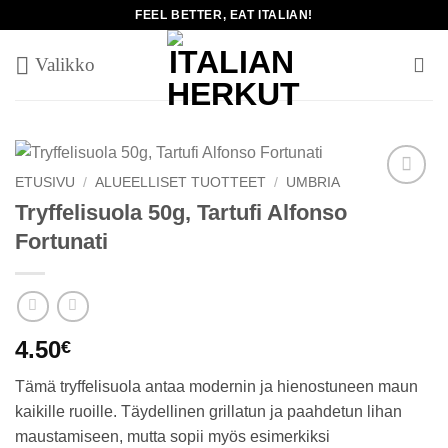
Skip
FEEL BETTER, EAT ITALIAN!
to
content
ETUSIVU
/
ALUEELLISET TUOTTEET
/
UMBRIA
Add to
Tryffelisuola 50g, Tartufi Alfonso
wishlist
Fortunati
4.50
€
Tämä tryffelisuola antaa modernin ja hienostuneen maun
kaikille ruoille. Täydellinen grillatun ja paahdetun lihan
maustamiseen, mutta sopii myös esimerkiksi