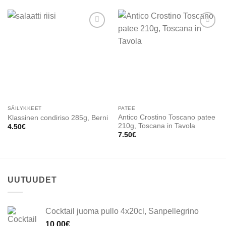
Add to
Add to
wishlist
wishlist
SÄILYKKEET
PATEE
Antico Crostino Toscano patee
Klassinen condiriso 285g, Berni
210g, Toscana in Tavola
4.50
€
7.50
€
UUTUUDET
Cocktail juoma pullo 4x20cl, Sanpellegrino
10.00
€