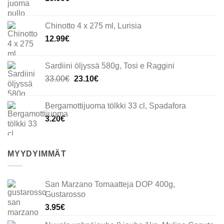
Chinotto 4 x 275 ml, Lurisia
12.99
€
Sardiini öljyssä 580g, Tosi e Raggini
Alkuperäinen
Nykyinen
33.00
€
23.10
€
hinta
hinta
oli:
on:
Bergamottijuoma tölkki 33 cl, Spadafora
33.00€.
23.10€.
3.20
€
MYYDYIMMÄT
San Marzano Tomaatteja DOP 400g,
Gustarosso
3.95
€