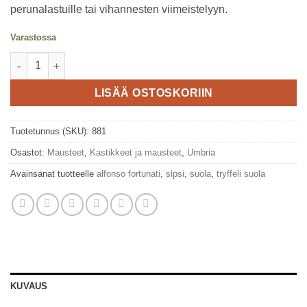
perunalastuille tai vihannesten viimeistelyyn.
Varastossa
Tryffelisuola 50g, Tartufi Alfonso Fortunati määrä
LISÄÄ OSTOSKORIIN
Tuotetunnus (SKU):
881
Osastot:
Mausteet
,
Kastikkeet ja mausteet
,
Umbria
Avainsanat tuotteelle
alfonso fortunati
,
sipsi
,
suola
,
tryffeli suola
KUVAUS