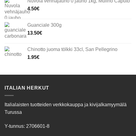
Nuvola vehnäjauho 0 jauho 1kg, Mulino Caputo
4.50
€
Guanciale 300g
13.50
€
Chinotto juoma tölkki 33cl, San Pellegrino
1.95
€
ITALIAN HERKUT
Italialaisten tuotteiden verkkokauppa ja kivijalkamyymälä
Turussa
Y-tunnus: 2706601-8