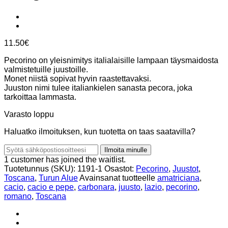
11.50
€
Pecorino on yleisnimitys italialaisille lampaan täysmaidosta
valmistetuille juustoille.
Monet niistä sopivat hyvin raastettavaksi.
Juuston nimi tulee italiankielen sanasta pecora, joka
tarkoittaa lammasta.
Varasto loppu
Haluatko ilmoituksen, kun tuotetta on taas saatavilla?
Ilmoita minulle
1 customer has joined the waitlist.
Tuotetunnus (SKU):
1191-1
Osastot:
Pecorino
,
Juustot
,
Toscana
,
Turun Alue
Avainsanat tuotteelle
amatriciana
,
cacio
,
cacio e pepe
,
carbonara
,
juusto
,
lazio
,
pecorino
,
romano
,
Toscana