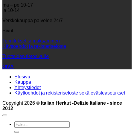
ma – pe 10-17
la 10-14
Verkkokauppa palvelee 24/7
Sivut
Toimitukset ja maksaminen
Käyttöehdot ja rekisteriseloste
Tuotteiden tietosivulle
OIVA
Etusivu
Kauppa
Yhteystiedot
Käyttöehdot ja rekisteriseloste sekä evästeasetukset
Copyright 2026 ©
Italian Herkut -Delizie Italiane - since
2012
Etsi: