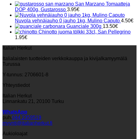
San Marzano Tomaatteja
DOP 400g, Gustarosso
3.95
€
Nuvola vehnäjauho 0 jauho 1kg, Mulino Caputo
4.50
€
Guanciale 300g
13.50
€
Chinotto juoma tölkki 33cl, San Pellegrino
1.95
€
Italian Herkut
Italialaisten tuotteiden verkkokauppa ja kivijalkamyymälä
Turussa
Y-tunnus: 2706601-8
Yhteystiedot
Italian Herkut
Linnankatu 21, 20100 Turku
WhatsApp
puh.
044 2359519
myynti@italianherkut.fi
Aukioloajat