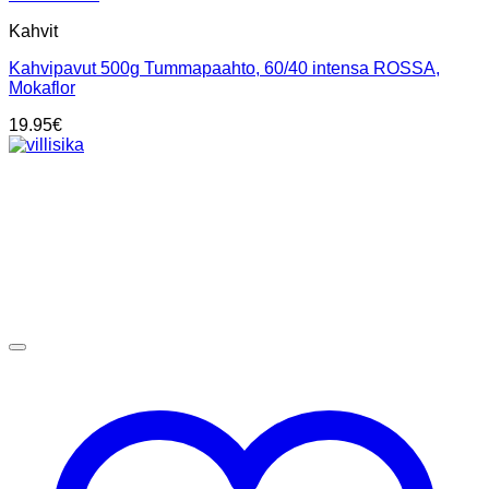
Kahvit
Kahvipavut 500g Tummapaahto, 60/40 intensa ROSSA,
Mokaflor
19.95
€