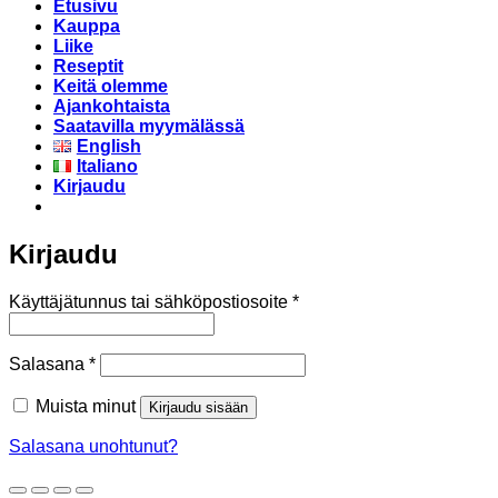
Etusivu
Kauppa
Liike
Reseptit
Keitä olemme
Ajankohtaista
Saatavilla myymälässä
English
Italiano
Kirjaudu
Kirjaudu
Vaaditaan
Käyttäjätunnus tai sähköpostiosoite
*
Vaaditaan
Salasana
*
Muista minut
Kirjaudu sisään
Salasana unohtunut?