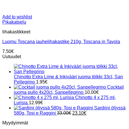
Add to wishlist
Pikakatselu
lihakastikkeet
Luomu Toscana jauhelihakastike 210g, Toscana in Tavola
7.50
€
Uutuudet
Chinotto Extra Lime & Inkivääri juoma tölkki 33cl, San
Pellegrino
1.95
€
Cocktail
juoma pullo 4x20cl, Sanpellegrino
10.00
€
Chinotto 4 x 275 ml,
Lurisia
12.99
€
Sardiini öljyssä
Alkuperäinen
Nykyinen
580g, Tosi e Raggini
33.00
€
23.10
€
hinta
hinta
Myydyimmät
oli:
on:
33.00€.
23.10€.