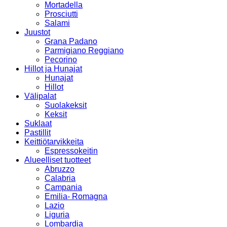
Mortadella
Prosciutti
Salami
Juustot
Grana Padano
Parmigiano Reggiano
Pecorino
Hillot ja Hunajat
Hunajat
Hillot
Välipalat
Suolakeksit
Keksit
Suklaat
Pastillit
Keittiötarvikkeita
Espressokeitin
Alueelliset tuotteet
Abruzzo
Calabria
Campania
Emilia- Romagna
Lazio
Liguria
Lombardia