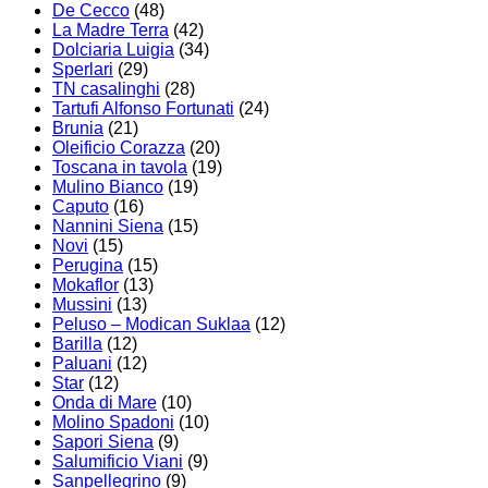
De Cecco
(48)
La Madre Terra
(42)
Dolciaria Luigia
(34)
Sperlari
(29)
TN casalinghi
(28)
Tartufi Alfonso Fortunati
(24)
Brunia
(21)
Oleificio Corazza
(20)
Toscana in tavola
(19)
Mulino Bianco
(19)
Caputo
(16)
Nannini Siena
(15)
Novi
(15)
Perugina
(15)
Mokaflor
(13)
Mussini
(13)
Peluso – Modican Suklaa
(12)
Barilla
(12)
Paluani
(12)
Star
(12)
Onda di Mare
(10)
Molino Spadoni
(10)
Sapori Siena
(9)
Salumificio Viani
(9)
Sanpellegrino
(9)