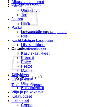
Alkupalat ja juomat
Ostoskori /
0.00
€
Kahvit
Ohrakahvit
Tee
Jauhot
Hiiva
Pastat
Keittoruokiin sopivat pastat
Ostoskori on tyhjä.
Riisi
Kastikkeet ja mausteet
Takaisin kauppaan
Lihakastikkeet
Ostoskori
Kalakastikkeet
Kasviskastikkeet
Kreemit
Patee
Pestot
Mausteet
Säilykkeet
Ostoskori on tyhjä.
Öljyt ja etikat
Oliiviöljyt
Takaisin kauppaan
Balsamietikat
Vilja ja palkokasvit
Kalatuotteet
Leikkeleet
Coppa