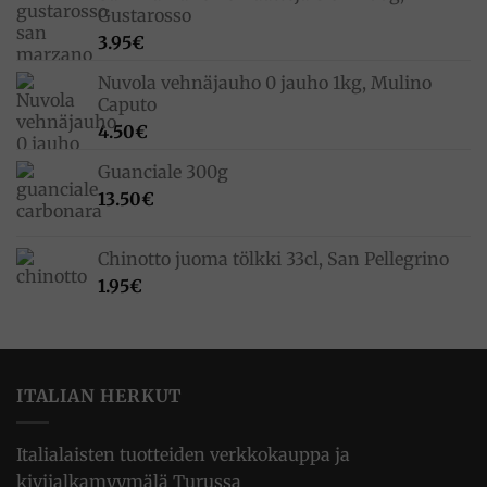
Gustarosso
3.95
€
Nuvola vehnäjauho 0 jauho 1kg, Mulino
Caputo
4.50
€
Guanciale 300g
13.50
€
Chinotto juoma tölkki 33cl, San Pellegrino
1.95
€
ITALIAN HERKUT
Italialaisten tuotteiden verkkokauppa ja
kivijalkamyymälä Turussa