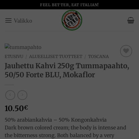
Skip
FEEL BETTER, EAT ITALIAN!
to
content
ETUSIVU
/
ALUEELLISET TUOTTEET
/
TOSCANA
Add to
Jauhettu Kahvi 250g Tummapaahto,
wishlist
50/50 Forte BLU, Mokaflor
10.50
€
50% arabiankahvia – 50% Kongonkahvia
Dark brown colored cream; the body is intense and
the bitterness strong. Both balanced by a very