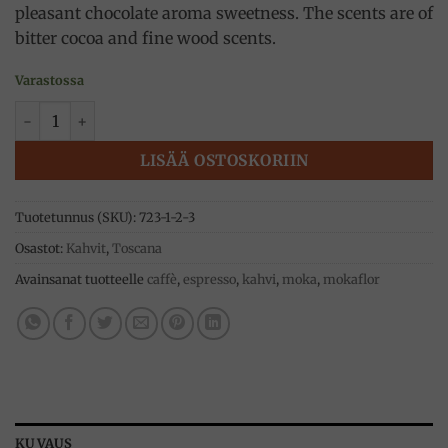
pleasant chocolate aroma sweetness. The scents are of
bitter cocoa and fine wood scents.
Varastossa
Jauhettu Kahvi 250g Tummapaahto, 50/50 Forte BLU, Mokaf
LISÄÄ OSTOSKORIIN
Tuotetunnus (SKU):
723-1-2-3
Osastot:
Kahvit
,
Toscana
Avainsanat tuotteelle
caffè
,
espresso
,
kahvi
,
moka
,
mokaflor
KUVAUS