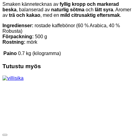
Smaken kännetecknas av
fyllig kropp och markerad
beska
, balanserad av
naturlig sötma
och
lätt syra
. Aromer
av
trä och kakao
, med en
mild citrusaktig eftersmak
.
Ingredienser:
rostade kaffebönor (60 % Arabica, 40 %
Robusta)
Förpackning:
500 g
Rostning:
mörk
Paino
0.7 kg (kilogramma)
Tutustu myös