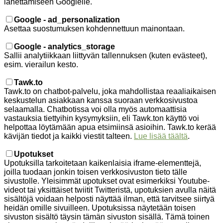
lähettämiseen Googlelle.
Google - ad_personalization
Asettaa suostumuksen kohdennettuun mainontaan.
Google - analytics_storage
Sallii analytiikkaan liittyvän tallennuksen (kuten evästeet),
esim. vierailun kesto.
Tawk.to
Tawk.to on chatbot-palvelu, joka mahdollistaa reaaliaikaisen
keskustelun asiakkaan kanssa suoraan verkkosivustoa
selaamalla. Chatbotissa voi olla myös automaattisia
vastauksia tiettyihin kysymyksiin, eli Tawk.ton käyttö voi
helpottaa löytämään apua etsimiinsä asioihin. Tawk.to kerää
kävijän tiedot ja kaikki viestit talteen.
Lue lisää täältä
.
Upotukset
Upotuksilla tarkoitetaan kaikenlaisia iframe-elementtejä,
joilla tuodaan jonkin toisen verkkosivuston tieto tälle
sivustolle. Yleisimmät upotukset ovat esimerkiksi Youtube-
videot tai yksittäiset twiitit Twitteristä, upotuksien avulla näitä
sisältöjä voidaan helposti näyttää ilman, että tarvitsee siirtyä
heidän omille sivuilleen. Upotuksissa näytetään toisen
sivuston sisältö täysin tämän sivuston sisällä. Tämä toinen