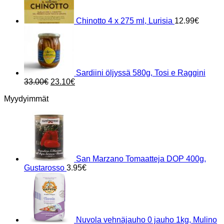
Chinotto 4 x 275 ml, Lurisia
12.99
€
Sardiini öljyssä 580g, Tosi e Raggini
Alkuperäinen
Nykyinen
33.00
€
23.10
€
hinta
hinta
Myydyimmät
oli:
on:
33.00€.
23.10€.
San Marzano Tomaatteja DOP 400g,
Gustarosso
3.95
€
Nuvola vehnäjauho 0 jauho 1kg, Mulino