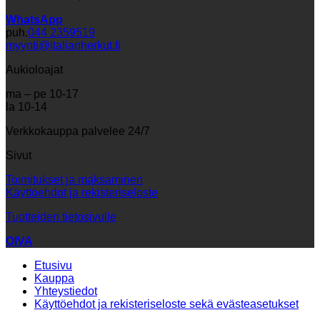
WhatsApp
puh.
044 2359519
myynti@italianherkut.fi
Aukioloajat
ma – pe 10-17
la 10-14
Verkkokauppa palvelee 24/7
Sivut
Toimitukset ja maksaminen
Käyttöehdot ja rekisteriseloste
Tuotteiden tietosivulle
OIVA
Etusivu
Kauppa
Yhteystiedot
Käyttöehdot ja rekisteriseloste sekä evästeasetukset