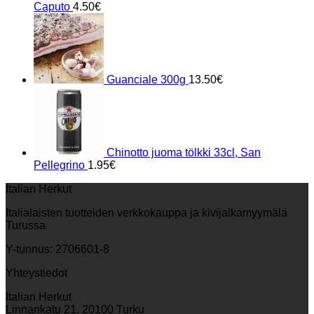
Caputo
4.50
€
Guanciale 300g
13.50
€
Chinotto juoma tölkki 33cl, San
Pellegrino
1.95
€
Italian Herkut
Italialaisten tuotteiden verkkokauppa ja kivijalkamyymälä
Turussa
Y-tunnus: 2706601-8
Yhteystiedot
Italian Herkut
Linnankatu 21, 20100 Turku