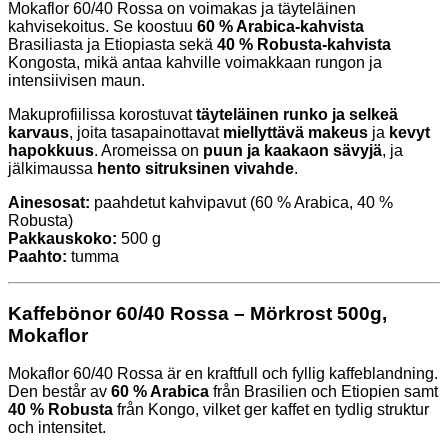
Mokaflor 60/40 Rossa on voimakas ja täyteläinen
kahvisekoitus. Se koostuu
60 % Arabica-kahvista
Brasiliasta ja Etiopiasta sekä
40 % Robusta-kahvista
Kongosta, mikä antaa kahville voimakkaan rungon ja
intensiivisen maun.
Makuprofiilissa korostuvat
täyteläinen runko ja selkeä
karvaus
, joita tasapainottavat
miellyttävä makeus
ja
kevyt
hapokkuus
. Aromeissa on
puun ja kaakaon sävyjä
, ja
jälkimaussa
hento sitruksinen vivahde
.
Ainesosat:
paahdetut kahvipavut (60 % Arabica, 40 %
Robusta)
Pakkauskoko:
500 g
Paahto:
tumma
Kaffebönor 60/40 Rossa – Mörkrost 500g,
Mokaflor
Mokaflor 60/40 Rossa är en kraftfull och fyllig kaffeblandning.
Den består av
60 % Arabica
från Brasilien och Etiopien samt
40 % Robusta
från Kongo, vilket ger kaffet en tydlig struktur
och intensitet.