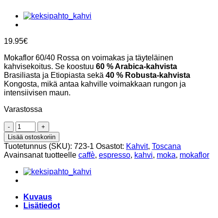
19.95
€
Mokaflor 60/40 Rossa on voimakas ja täyteläinen
kahvisekoitus. Se koostuu
60 % Arabica-kahvista
Brasiliasta ja Etiopiasta sekä
40 % Robusta-kahvista
Kongosta, mikä antaa kahville voimakkaan rungon ja
intensiivisen maun.
Varastossa
Kahvipavut
500g
Lisää ostoskoriin
Tummapaahto,
Tuotetunnus (SKU):
723-1
Osastot:
Kahvit
,
Toscana
60/40
Avainsanat tuotteelle
caffè
,
espresso
,
kahvi
,
moka
,
mokaflor
intensa
ROSSA,
Mokaflor
määrä
Kuvaus
Lisätiedot