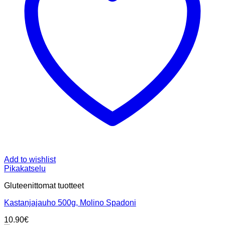
Add to wishlist
Pikakatselu
Gluteenittomat tuotteet
Kastanjajauho 500g, Molino Spadoni
10.90
€