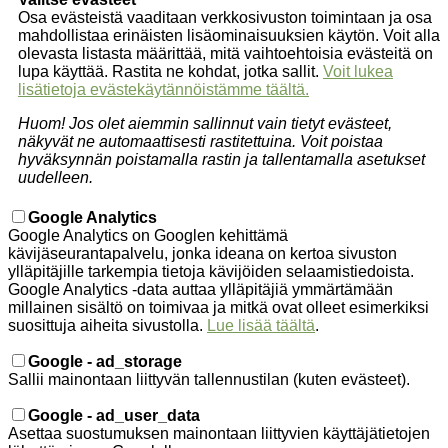
Osa evästeistä vaaditaan verkkosivuston toimintaan ja osa
mahdollistaa erinäisten lisäominaisuuksien käytön. Voit alla
olevasta listasta määrittää, mitä vaihtoehtoisia evästeitä on
lupa käyttää. Rastita ne kohdat, jotka sallit.
Voit lukea
lisätietoja evästekäytännöistämme täältä.
Huom! Jos olet aiemmin sallinnut vain tietyt evästeet,
näkyvät ne automaattisesti rastitettuina. Voit poistaa
hyväksynnän poistamalla rastin ja tallentamalla asetukset
uudelleen.
Google Analytics
Google Analytics on Googlen kehittämä
kävijäseurantapalvelu, jonka ideana on kertoa sivuston
ylläpitäjille tarkempia tietoja kävijöiden selaamistiedoista.
Google Analytics -data auttaa ylläpitäjiä ymmärtämään
millainen sisältö on toimivaa ja mitkä ovat olleet esimerkiksi
suosittuja aiheita sivustolla.
Lue lisää täältä
.
Google - ad_storage
Sallii mainontaan liittyvän tallennustilan (kuten evästeet).
Google - ad_user_data
Asettaa suostumuksen mainontaan liittyvien käyttäjätietojen