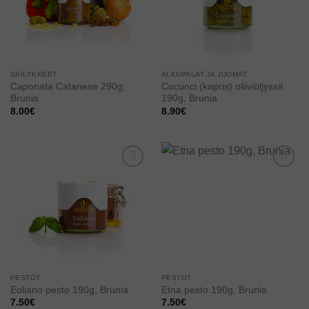
SÄILYKKEET
ALKUPALAT JA JUOMAT
Caponata Catanese 290g,
Cucunci (kapris) oliiviöljyssä
Brunia
190g, Brunia
8.00
€
8.90
€
Add to
Add to
wishlist
wishlist
PESTOT
PESTOT
Eoliano pesto 190g, Brunia
Etna pesto 190g, Brunia
7.50
€
7.50
€