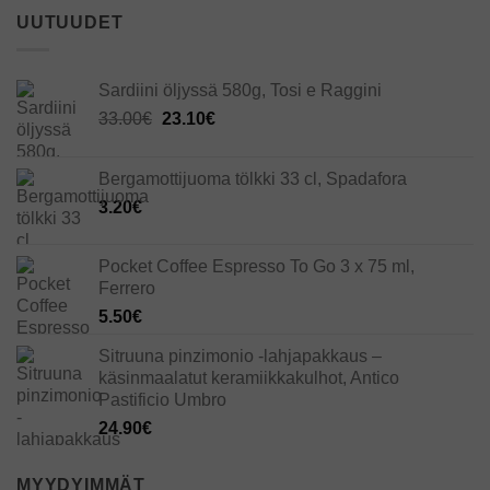
UUTUUDET
Sardiini öljyssä 580g, Tosi e Raggini
Alkuperäinen
Nykyinen
33.00
€
23.10
€
hinta
hinta
oli:
on:
Bergamottijuoma tölkki 33 cl, Spadafora
33.00€.
23.10€.
3.20
€
Pocket Coffee Espresso To Go 3 x 75 ml,
Ferrero
5.50
€
Sitruuna pinzimonio -lahjapakkaus –
käsinmaalatut keramiikkakulhot, Antico
Pastificio Umbro
24.90
€
MYYDYIMMÄT