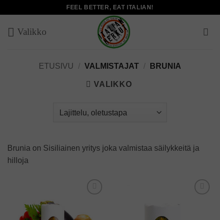
Skip
FEEL BETTER, EAT ITALIAN!
to
content
ETUSIVU
/
VALMISTAJAT
/
BRUNIA
VALIKKO
Brunia on Sisiliainen yritys joka valmistaa säilykkeitä ja
hilloja
Add to
Add to
wishlist
wishlist