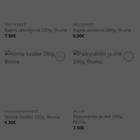
SÄILYKKEET
SÄILYKKEET
Kapris oliiviöljyssä 190g, Brunia
Kapris suolassa 190g, Brunia
7.50
€
6.90
€
Add to
Add to
wishlist
wishlist
KASVISKASTIKKEET
HILLOT
Päärynähillo ja chili 240g,
Norma kastike 190g, Brunia
Brunia
6.90
€
7.50
€