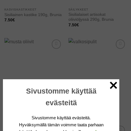
KASVISKASTIKKEET
SÄILYKKEET
Sisilialaiset artisokat
Sisiliainen kastike 190g, Brunia
oliiviöljyssä 290g, Brunia
7.50
€
7.50
€
Add to
Add to
wishlist
wishlist
Sivustomme käyttää
SÄILYKKEET
SÄILYKKEET
Sisilialaiset musta oliivit
Sisilialaiset valkosipulit
evästeitä
oliiviöljyssä 290g, Brunia
oliiviöljyssä 290g, Brunia
7.50
€
7.50
€
Sivustomme käyttää evästeitä.
Hyväksymällä tämän voimme taata parhaan