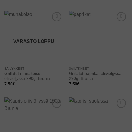
Add to
Add to
wishlist
wishlist
VARASTO LOPPU
SÄILYKKEET
SÄILYKKEET
Grillatut munakoisot
Grillatut paprikat oliiviöljyssä
oliiviöljyssä 290g, Brunia
290g, Brunia
7.50
€
7.50
€
Add to
Add to
wishlist
wishlist