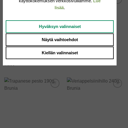
käyttökokemuksen verkkosivuillamme.
Lue
lisää
.
Add to
Add to
wishlist
wishlist
Hyväksyn valinnaiset
Näytä vaihtoehdot
HILLOT
HILLOT
Kiellän valinnaiset
Sitrushedelmienhillo 240g,
Sitruunahillo 240g, Brunia
Brunia
7.50
€
7.50
€
Add to
Add to
wishlist
wishlist