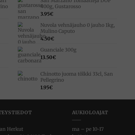
äri
San Marzano Tomaatteja DOP
rino
400g, Gustarosso
3.95
€
Nuvola vehnäjauho 0 jauho 1kg,
Mulino Caputo
4.50
€
Guanciale 300g
13.50
€
Chinotto juoma tölkki 33cl, San
Pellegrino
1.95
€
TEYSTIEDOT
AUKIOLOAJAT
ian Herkut
ma – pe 10-17