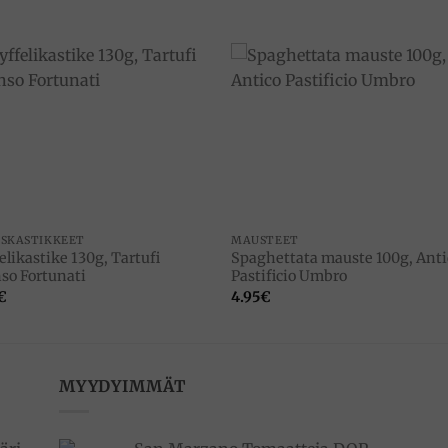
Add to
Add 
wishlist
wishl
ISKASTIKKEET
MAUSTEET
elikastike 130g, Tartufi
Spaghettata mauste 100g, Anti
nso Fortunati
Pastificio Umbro
€
4.95
€
MYYDYIMMÄT