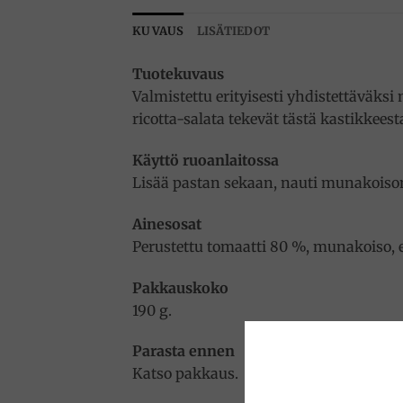
KUVAUS
LISÄTIEDOT
Tuotekuvaus
Valmistettu erityisesti yhdistettäväks
ricotta-salata tekevät tästä kastikkee
Käyttö ruoanlaitossa
Lisää pastan sekaan, nauti munakoison
Ainesosat
Perustettu tomaatti 80 %, munakoiso, ek
Pakkauskoko
190 g.
Parasta ennen
Katso pakkaus.