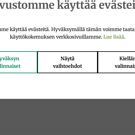
ivustomme käyttää evästei
 med smakrika auberginer för att skapa den traditionella 
n enkel, snabb och välsmakande att använda till pasta.
me käyttää evästeitä. Hyväksymällä tämän voimme taat
käyttökokemuksen verkkosivuillamme.
Lue lisää
.
e eller använd som snabb sås till antipasti.
yväksyn
Näytä
Kiellä
linnaiset
vaihtoehdot
valinnai
jungfruolja 5 %, tomatpuré, basilika, svartpeppar, socker, 