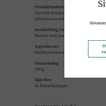
S
Produktbeskrivning
Speciellt framtagen för att kombineras
tomatmassa och ricotta salata gör såse
Sivustom
Användning i matlagning
Blanda med pasta, servera med aubergin
H
Ingredienser
va
Etablerad tomat 80 %, aubergine, extra 
Förpackning
190 g.
Bäst före
Se förpackningen.