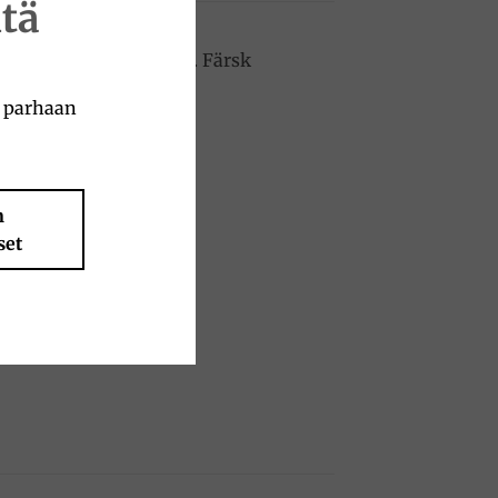
tä
rätten
Pasta alla Norma
. Färsk
a parhaan
n
set
salt.