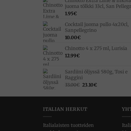
Chinotto Extra Lime & Inkivä
juoma tölkki 33cl, San Pelleg
1.95
€
Cocktail juoma pullo 4x20cl,
Sanpellegrino
10.00
€
Chinotto 4 x 275 ml, Lurisia
12.99
€
Sardiini öljyssä 580g, Tosi e
Raggini
Alkuperäinen
Nykyinen
33.00
€
23.10
€
hinta
hinta
oli:
on:
33.00€.
23.10€.
ITALIAN HERKUT
YH
Italialaisten tuotteiden
Ital