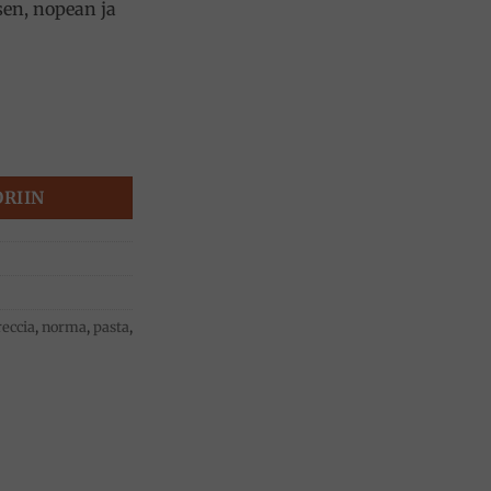
sen, nopean ja
määrä
ORIIN
reccia
,
norma
,
pasta
,