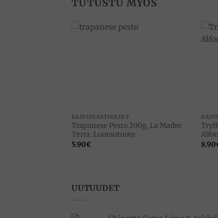
TUTUSTU MYÖS
Add to
Add to
wishlist
wishlist
T
KASVISKASTIKKEET
KASV
kapriskastike 200g,
Trapanese Pesto 200g, La Madre
Tryff
 Luomutuote
Terra. Luomutuote
Alfo
5.90
€
8.90
UUTUUDET