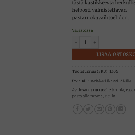
tästä kastikkeesta herkulli
helposti valmistettavan
pastaruokavaihtoehdon.
Varastossa
Norma kastike 190g, Brunia 
LISÄÄ OSTOSK
Tuotetunnus (SKU):
1306
Osastot:
kasviskastikkeet
,
Sicilia
Avainsanat tuotteelle
brunia
,
casa
pasta alla nroma
,
sicilia