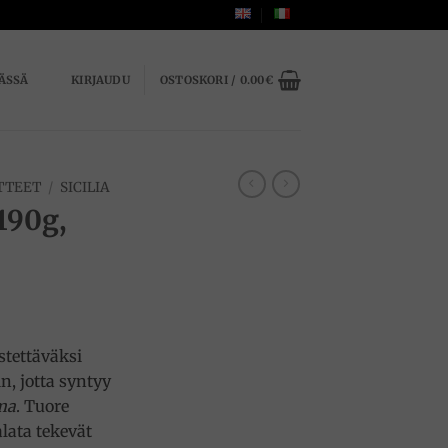
ÄSSÄ
KIRJAUDU
OSTOSKORI /
0.00
€
TTEET
/
SICILIA
190g,
stettäväksi
, jotta syntyy
ma
. Tuore
lata tekevät