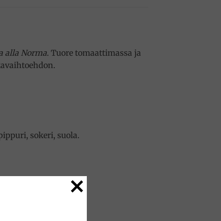
a alla Norma
. Tuore tomaattimassa ja
okavaihtoehdon.
ippuri, sokeri, suola.