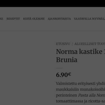
IKE
RESEPTIT
KEITÄ OLEMME
AJANKOHTAISTA
SAATAVILLA MYYMÄL
ETUSIVU
/
ALUEELLISET TUO
Norma kastike 
Add to
Brunia
wishlist
6.90
€
Valmistettu erityisesti yhdi
maukkaisiin munakoisoihin
perinteinen
Pasta alla Nor
tomaattimassa ja ricotta-sa