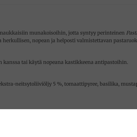
i maukkaisiin munakoisoihin, jotta syntyy perinteinen
Past
sta herkullisen, nopean ja helposti valmistettavan pastaru
 kanssa tai käytä nopeana kastikkeena antipastoihin.
stra-neitsytoliiviöljy 5 %, tomaattipyree, basilika, mustap