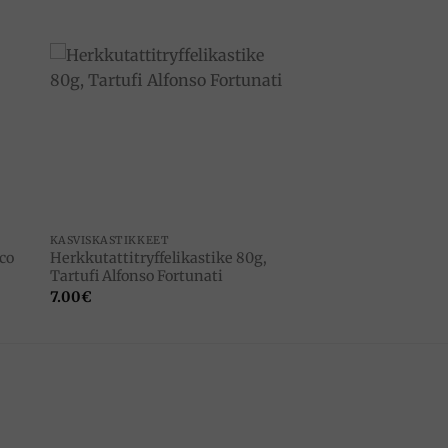
to
Add to
ist
wishlist
KASVISKASTIKKEET
co
Herkkutattitryffelikastike 80g,
Tartufi Alfonso Fortunati
7.00
€