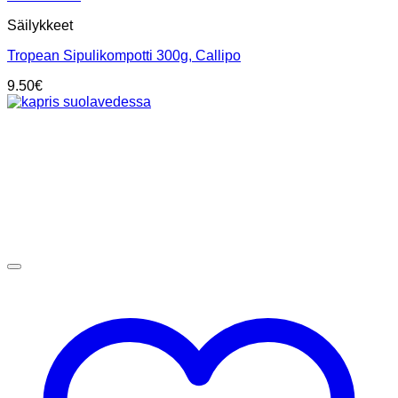
Säilykkeet
Tropean Sipulikompotti 300g, Callipo
9.50
€