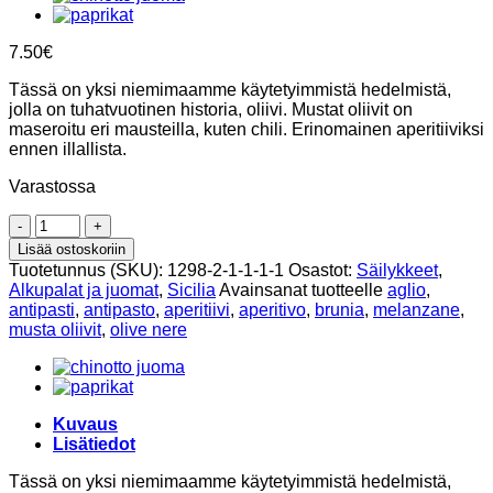
7.50
€
Tässä on yksi niemimaamme käytetyimmistä hedelmistä,
jolla on tuhatvuotinen historia, oliivi. Mustat oliivit on
maseroitu eri mausteilla, kuten chili. Erinomainen aperitiiviksi
ennen illallista.
Varastossa
Sisilialaiset
musta
Lisää ostoskoriin
oliivit
Tuotetunnus (SKU):
1298-2-1-1-1-1
Osastot:
Säilykkeet
,
oliiviöljyssä
Alkupalat ja juomat
,
Sicilia
Avainsanat tuotteelle
aglio
,
290g,
antipasti
,
antipasto
,
aperitiivi
,
aperitivo
,
brunia
,
melanzane
,
Brunia
musta oliivit
,
olive nere
määrä
Kuvaus
Lisätiedot
Tässä on yksi niemimaamme käytetyimmistä hedelmistä,