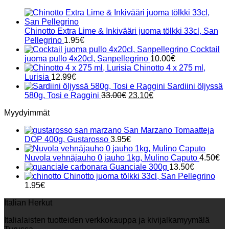
Chinotto Extra Lime & Inkivääri juoma tölkki 33cl, San
Pellegrino
1.95
€
Cocktail
juoma pullo 4x20cl, Sanpellegrino
10.00
€
Chinotto 4 x 275 ml,
Lurisia
12.99
€
Sardiini öljyssä
Alkuperäinen
Nykyinen
580g, Tosi e Raggini
33.00
€
23.10
€
hinta
hinta
Myydyimmät
oli:
on:
33.00€.
23.10€.
San Marzano Tomaatteja
DOP 400g, Gustarosso
3.95
€
Nuvola vehnäjauho 0 jauho 1kg, Mulino Caputo
4.50
€
Guanciale 300g
13.50
€
Chinotto juoma tölkki 33cl, San Pellegrino
1.95
€
Italian Herkut
Italialaisten tuotteiden verkkokauppa ja kivijalkamyymälä