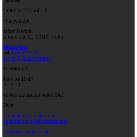
Turussa
Y-tunnus: 2706601-8
Yhteystiedot
Italian Herkut
Linnankatu 21, 20100 Turku
WhatsApp
puh.
044 2359519
myynti@italianherkut.fi
Aukioloajat
ma – pe 10-17
la 10-14
Verkkokauppa palvelee 24/7
Sivut
Toimitukset ja maksaminen
Käyttöehdot ja rekisteriseloste
Tuotteiden tietosivulle