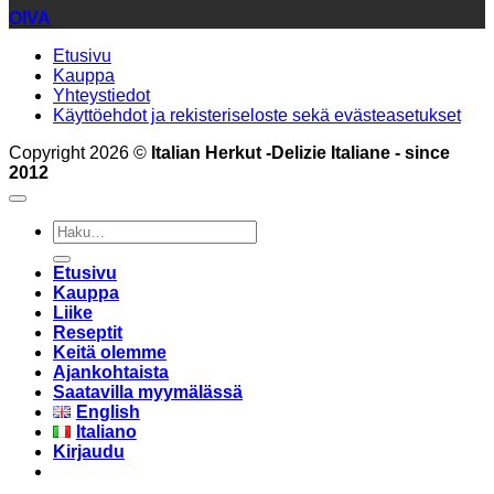
OIVA
Etusivu
Kauppa
Yhteystiedot
Käyttöehdot ja rekisteriseloste sekä evästeasetukset
Copyright 2026 ©
Italian Herkut -Delizie Italiane - since
2012
Etsi:
Etusivu
Kauppa
Liike
Reseptit
Keitä olemme
Ajankohtaista
Saatavilla myymälässä
English
Italiano
Kirjaudu