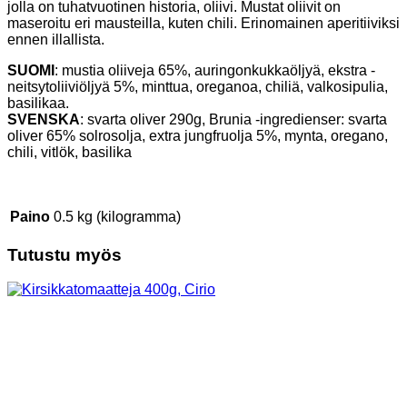
jolla on tuhatvuotinen historia, oliivi. Mustat oliivit on
maseroitu eri mausteilla, kuten chili. Erinomainen aperitiiviksi
ennen illallista.
SUOMI
: mustia oliiveja 65%, auringonkukkaöljyä, ekstra -
neitsytoliiviöljyä 5%, minttua, oreganoa, chiliä, valkosipulia,
basilikaa.
SVENSKA
: svarta oliver 290g, Brunia -ingredienser: svarta
oliver 65% solrosolja, extra jungfruolja 5%, mynta, oregano,
chili, vitlök, basilika
Paino
0.5 kg (kilogramma)
Tutustu myös