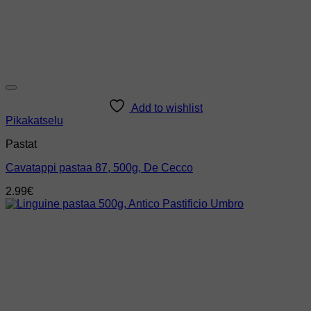
Add to wishlist
Pikakatselu
Pastat
Cavatappi pastaa 87, 500g, De Cecco
2.99
€