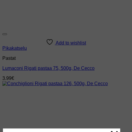
Add to wishlist
Pikakatselu
Pastat
Lumaconi Rigati pastaa 75, 500g, De Cecco
3.99
€