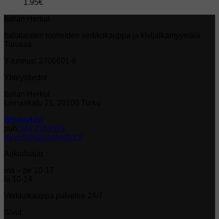
1.95
€
Italian Herkut
Italialaisten tuotteiden verkkokauppa ja kivijalkamyymälä
Turussa
Y-tunnus: 2706601-8
Yhteystiedot
Italian Herkut
Linnankatu 21, 20100 Turku
WhatsApp
puh.
044 2359519
myynti@italianherkut.fi
Aukioloajat
ma – pe 10-17
la 10-14
Verkkokauppa palvelee 24/7
Sivut