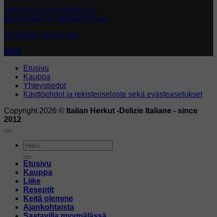
Toimitukset ja maksaminen
Käyttöehdot ja rekisteriseloste
Tuotteiden tietosivulle
OIVA
Etusivu
Kauppa
Yhteystiedot
Käyttöehdot ja rekisteriseloste sekä evästeasetukset
Copyright 2026 ©
Italian Herkut -Delizie Italiane - since
2012
Etsi:
Etusivu
Kauppa
Liike
Reseptit
Keitä olemme
Ajankohtaista
Saatavilla myymälässä