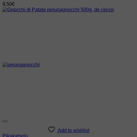
9.50
€
Add to wishlist
Pikakatselu