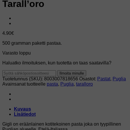
Tarall’oro
4.90
€
500 gramman paketti pastaa.
Varasto loppu
Haluatko ilmoituksen, kun tuotetta on taas saatavilla?
Ilmoita minulle
Tuotetunnus (SKU):
8003007818656
Osastot:
Pastat
,
Puglia
Avainsanat tuotteelle
pasta
,
Puglia
,
taralloro
Kuvaus
Lisätiedot
Gigli on eräänlainen kotitekoinen pasta joka on tyypillinen
Puglian alueelle, Etelä-Italiassa.