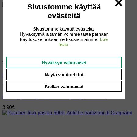
Sivustomme käyttää
evästeitä
Sivustomme käyttää evästeitä.
Hyväksymällä tämän voimme taata parhaan
käyttökokemuksen verkkosivuillamme.
Lue
lisää
.
Hyväksyn valinnaiset
Add to wishlist
Näytä vaihtoehdot
Pikakatselu
Kiellän valinnaiset
Pastat
Conchiglioni Rigati pastaa 126, 500g, De Cecco
3.90
€