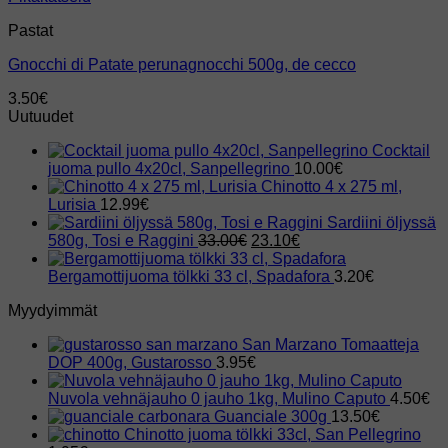
Pastat
Gnocchi di Patate perunagnocchi 500g, de cecco
3.50
€
Uutuudet
Cocktail
juoma pullo 4x20cl, Sanpellegrino
10.00
€
Chinotto 4 x 275 ml,
Lurisia
12.99
€
Sardiini öljyssä
Alkuperäinen
Nykyinen
580g, Tosi e Raggini
33.00
€
23.10
€
hinta
hinta
oli:
on:
Bergamottijuoma tölkki 33 cl, Spadafora
3.20
€
33.00€.
23.10€.
Myydyimmät
San Marzano Tomaatteja
DOP 400g, Gustarosso
3.95
€
Nuvola vehnäjauho 0 jauho 1kg, Mulino Caputo
4.50
€
Guanciale 300g
13.50
€
Chinotto juoma tölkki 33cl, San Pellegrino