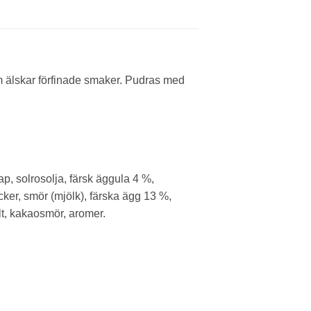
om älskar förfinade smaker. Pudras med
ap, solrosolja, färsk äggula 4 %,
ker, smör (mjölk), färska ägg 13 %,
lt, kakaosmör, aromer.