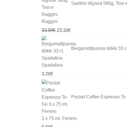
Sardiini öljyssä 580g, Tosi 
Raggini
Alkuperäinen
Nykyinen
33.00
€
23.10
€
hinta
hinta
oli:
on:
Bergamottijuoma tölkki 33 cl
33.00€.
23.10€.
Spadafora
3.20
€
Pocket Coffee Espresso To
3 x 75 ml, Ferrero