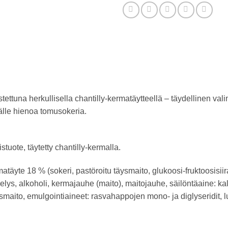
tuna herkullisella chantilly-kermatäytteellä – täydellinen valint
älle hienoa tomusokeria.
tuote, täytetty chantilly-kermalla.
täyte 18 % (sokeri, pastöroitu täysmaito, glukoosi-fruktoosisiir
s, alkoholi, kermajauhe (maito), maitojauhe, säilöntäaine: kaliu
maito, emulgointiaineet: rasvahappojen mono- ja diglyseridit, l