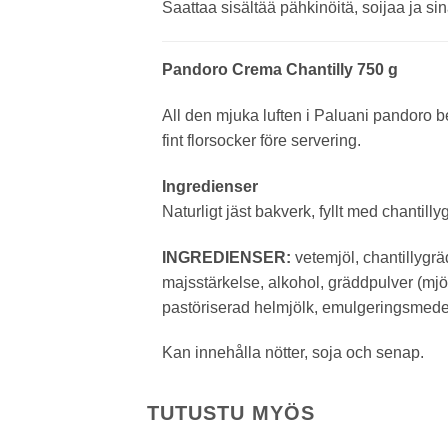
Saattaa sisältää pähkinöitä, soijaa ja si
Pandoro Crema Chantilly 750 g
All den mjuka luften i Paluani pandoro b
fint florsocker före servering.
Ingredienser
Naturligt jäst bakverk, fyllt med chantill
INGREDIENSER:
vetemjöl, chantillygrä
majsstärkelse, alkohol, gräddpulver (mjö
pastöriserad helmjölk, emulgeringsmedel: 
Kan innehålla nötter, soja och senap.
TUTUSTU MYÖS