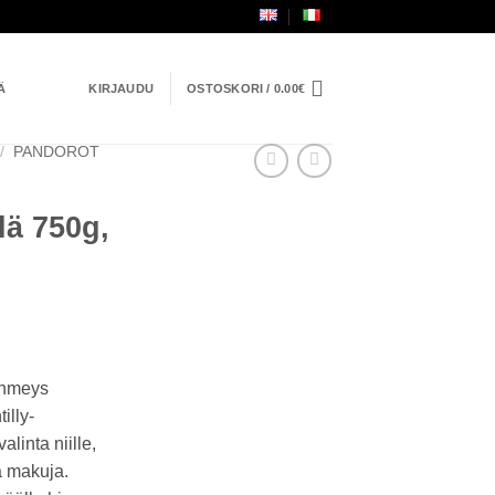
Ä
KIRJAUDU
OSTOSKORI /
0.00
€
/
PANDOROT
llä 750g,
ehmeys
illy-
alinta niille,
a makuja.