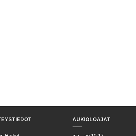
TEYSTIEDOT
AUKIOLOAJAT
ian Herkut
ma – pe 10-17