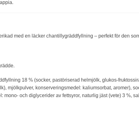
nappia.
erikad med en läcker chantillygräddfyllning – perfekt för den s
ygrädde.
ddfyllning 18 % (socker, pastöriserad helmjölk, glukos-fruktossir
lk), mjölkpulver, konserveringsmedel: kaliumsorbat, aromer), soc
mono- och diglycerider av fettsyror, naturlig jäst (vete) 3 %, sa