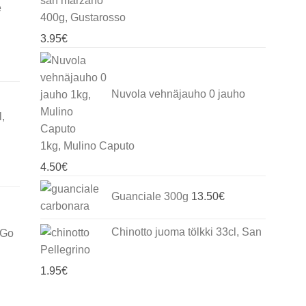
e
400g, Gustarosso
3.95
€
Nuvola vehnäjauho 0 jauho
,
1kg, Mulino Caputo
4.50
€
Guanciale 300g
13.50
€
Chinotto juoma tölkki 33cl, San
 Go
Pellegrino
1.95
€