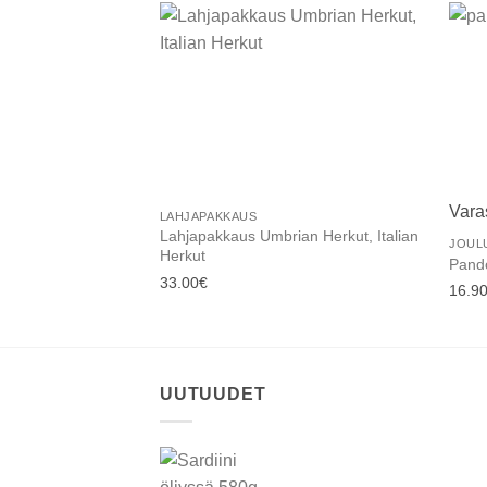
Add to
wishlist
Vara
LAHJAPAKKAUS
Lahjapakkaus Umbrian Herkut, Italian
JOUL
Herkut
Pand
33.00
€
16.9
UUTUUDET