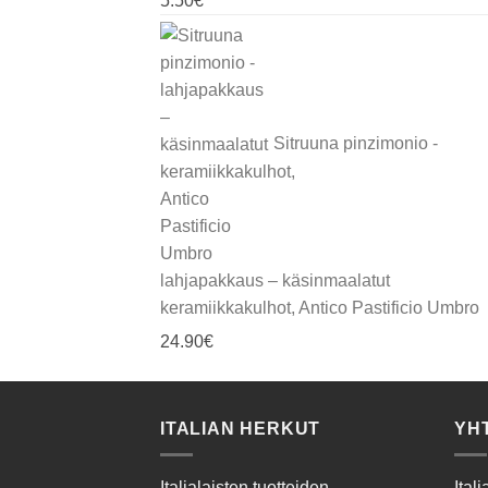
5.50
€
Sitruuna pinzimonio -
lahjapakkaus – käsinmaalatut
keramiikkakulhot, Antico Pastificio Umbro
24.90
€
ITALIAN HERKUT
YH
Italialaisten tuotteiden
Ital