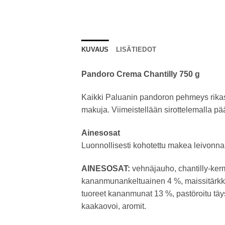
KUVAUS
LISÄTIEDOT
Pandoro Crema Chantilly 750 g
Kaikki Paluanin pandoron pehmeys rikastet
makuja. Viimeistellään sirottelemalla pä
Ainesosat
Luonnollisesti kohotettu makea leivonnais
AINESOSAT:
vehnäjauho, chantilly-kerma
kananmunankeltuainen 4 %, maissitärkkely
tuoreet kananmunat 13 %, pastöroitu täys
kaakaovoi, aromit.