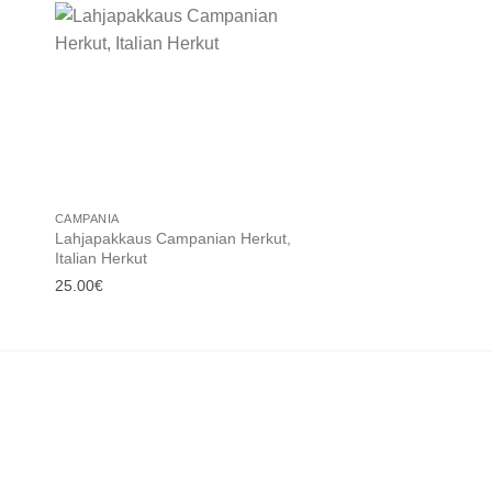
 to
Add to
ist
wishlist
CAMPANIA
LAHJAPAKKAUS
Lahjapakkaus Campanian Herkut,
Lahjapakkaus Liguria
Italian Herkut
Herkut
25.00
€
20.00
€