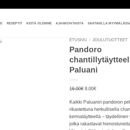
KE
RESEPTIT
KEITÄ OLEMME
AJANKOHTAISTA
SAATAVILLA MYYMÄLÄSS
ETUSIVU
/
JOULUTUOTTEET
Pandoro
chantillytäyttee
Add to
wishlist
Paluani
Alkuperäinen
Nykyinen
16.00
€
8.00
€
hinta
hinta
Kaikki Paluanin pandoron p
oli:
on:
rikastettuna herkullisella chant
16.00€.
8.00€.
kermatäytteellä – täydellinen v
jotka rakastavat hienostuneit