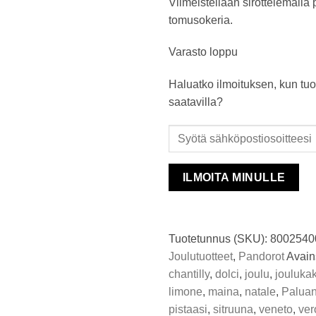
Viimeistellään sirottelemalla
tomusokeria.
Varasto loppu
Haluatko ilmoituksen, kun tuo
saatavilla?
ILMOITA MINULLE
Tuotetunnus (SKU):
8002540
Joulutuotteet
,
Pandorot
Avain
chantilly
,
dolci
,
joulu
,
jouluka
limone
,
maina
,
natale
,
Paluan
pistaasi
,
sitruuna
,
veneto
,
ver