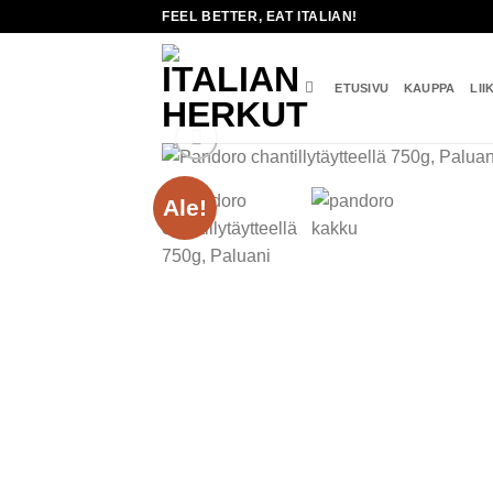
Skip
FEEL BETTER, EAT ITALIAN!
to
content
ETUSIVU
KAUPPA
LII
Ale!