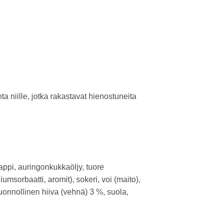
a niille, jotka rakastavat hienostuneita
appi, auringonkukkaöljy, tuore
msorbaatti, aromit), sokeri, voi (maito),
uonnollinen hiiva (vehnä) 3 %, suola,