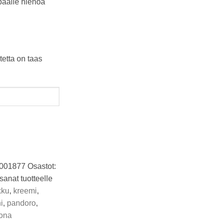
 päälle hienoa
tetta on taas
001877
Osastot:
sanat tuotteelle
kku
,
kreemi
,
i
,
pandoro
,
ona