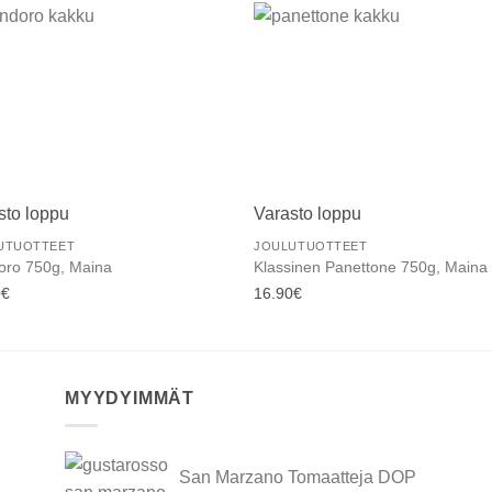
Add to
Add
wishlist
wishl
sto loppu
Varasto loppu
UTUOTTEET
JOULUTUOTTEET
oro 750g, Maina
Klassinen Panettone 750g, Maina
0
€
16.90
€
MYYDYIMMÄT
San Marzano Tomaatteja DOP