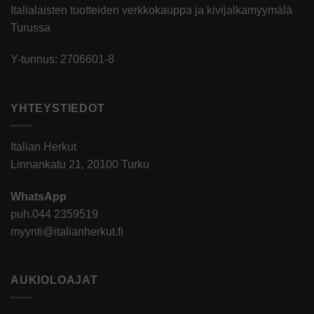
Italialaisten tuotteiden verkkokauppa ja kivijalkamyymälä
Turussa
Y-tunnus: 2706601-8
YHTEYSTIEDOT
Italian Herkut
Linnankatu 21, 20100 Turku
WhatsApp
puh.
044 2359519
myynti@italianherkut.fi
AUKIOLOAJAT