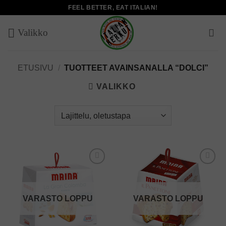
Skip
FEEL BETTER, EAT ITALIAN!
to
content
ETUSIVU
/
TUOTTEET AVAINSANALLA “DOLCI”
VALIKKO
Add to
Add to
wishlist
wishlist
VARASTO LOPPU
VARASTO LOPPU