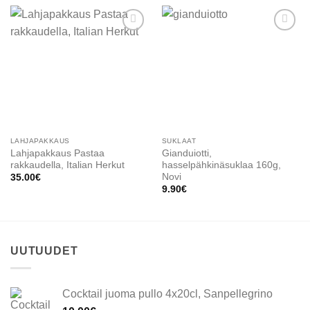
Add to
Add to
wishlist
wishlist
LAHJAPAKKAUS
SUKLAAT
Lahjapakkaus Pastaa
Gianduiotti,
rakkaudella, Italian Herkut
hasselpähkinäsuklaa 160g,
Novi
35.00
€
9.90
€
UUTUUDET
Cocktail juoma pullo 4x20cl, Sanpellegrino