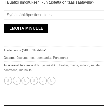
Haluatko ilmoituksen, kun tuotetta on taas saatavilla?
ILMOITA MINULLE
Tuotetunnus (SKU):
1164-1-2-1
Osastot:
Joulutuotteet
,
Lombardia
,
Panettonet
Avainsanat tuotteelle
dolci
,
joulukakku
,
kakku
,
maina
,
milano
,
natale
,
panettone
,
rusinoilla