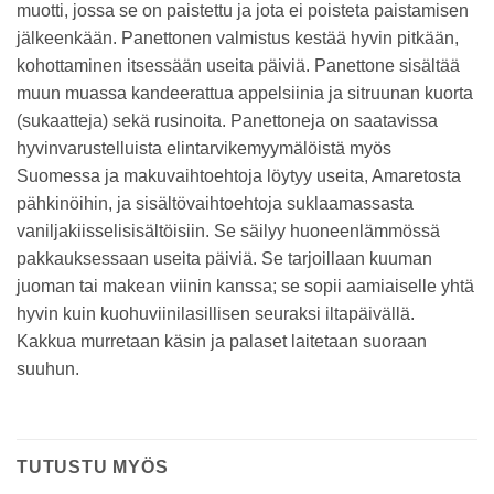
muotti, jossa se on paistettu ja jota ei poisteta paistamisen
jälkeenkään. Panettonen valmistus kestää hyvin pitkään,
kohottaminen itsessään useita päiviä. Panettone sisältää
muun muassa kandeerattua appelsiinia ja sitruunan kuorta
(sukaatteja) sekä rusinoita. Panettoneja on saatavissa
hyvinvarustelluista elintarvikemyymälöistä myös
Suomessa ja makuvaihtoehtoja löytyy useita, Amaretosta
pähkinöihin, ja sisältövaihtoehtoja suklaamassasta
vaniljakiisselisisältöisiin. Se säilyy huoneenlämmössä
pakkauksessaan useita päiviä. Se tarjoillaan kuuman
juoman tai makean viinin kanssa; se sopii aamiaiselle yhtä
hyvin kuin kuohuviinilasillisen seuraksi iltapäivällä.
Kakkua murretaan käsin ja palaset laitetaan suoraan
suuhun.
TUTUSTU MYÖS