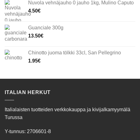
Nuvola vehnäjauho 0 jauho 1kg, Mulino Caputo
4.50
€
Guanciale 300g
13.50
€
Chinotto juoma tölkki 33cl, San Pellegrino
1.95
€
ITALIAN HERKUT
Italialaisten tuotteiden verkkokauppa ja kivijalkamyymälä
Turussa
Y-tunnus: 2706601-8