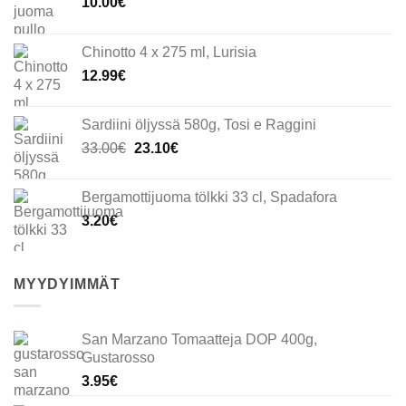
10.00
€
Chinotto 4 x 275 ml, Lurisia
12.99
€
Sardiini öljyssä 580g, Tosi e Raggini
Alkuperäinen
Nykyinen
33.00
€
23.10
€
hinta
hinta
oli:
on:
Bergamottijuoma tölkki 33 cl, Spadafora
33.00€.
23.10€.
3.20
€
MYYDYIMMÄT
San Marzano Tomaatteja DOP 400g,
Gustarosso
3.95
€