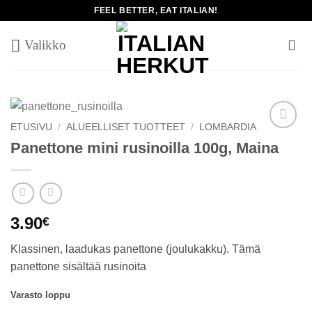
Skip
FEEL BETTER, EAT ITALIAN!
to
content
ETUSIVU
/
ALUEELLISET TUOTTEET
/
LOMBARDIA
Add to
Panettone mini rusinoilla 100g, Maina
wishlist
3.90
€
Klassinen, laadukas panettone (joulukakku). Tämä
panettone sisältää rusinoita
Varasto loppu