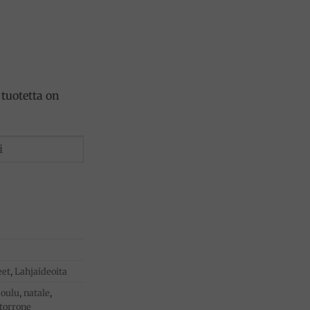
tuotetta on
eet
,
Lahjaideoita
joulu
,
natale
,
torrone