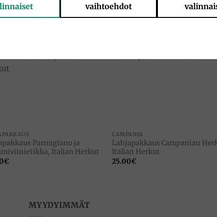
linnaiset
vaihtoehdot
valinnai
Add to
Add 
wishlist
wishl
APAKKAUS
CAMPANIA
apakkaus Parmigiano ja
Lahjapakkaus Campanian Herk
amiviinietikka, Italian Herkut
Italian Herkut
0
€
25.00
€
MYYDYIMMÄT