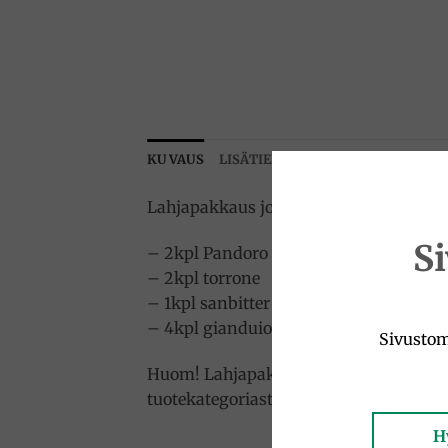
KUVAUS
LISÄTIEDOT
Lahjapakkaus joka sisältää:
S
– 2kpl Pandoro / Panettone 100g
– 2kpl torrone
– 1kpl sanbitter
– 4kpl gianduiotti
Sivustom
Huom! Lahjapakkauksen sisältö saattaa
tuotekategoriasta, mutta saattavat olla
H