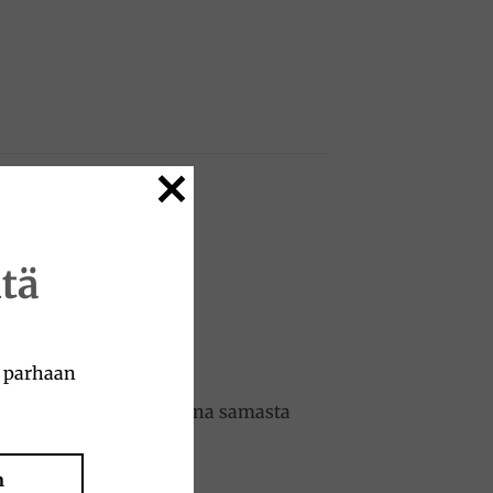
tä
a parhaan
tteet ovat kuitenkin aina samasta
n