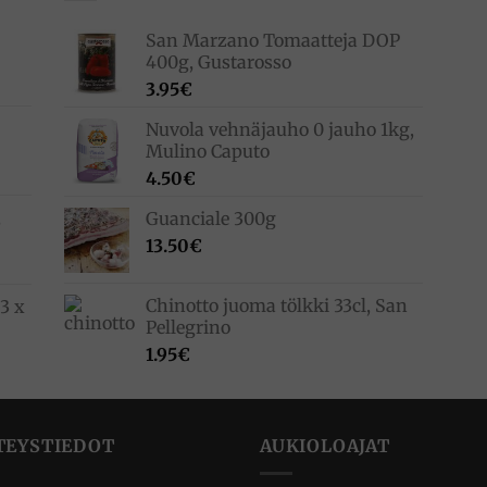
San Marzano Tomaatteja DOP
400g, Gustarosso
3.95
€
Nuvola vehnäjauho 0 jauho 1kg,
Mulino Caputo
4.50
€
,
Guanciale 300g
13.50
€
Chinotto juoma tölkki 33cl, San
3 x
Pellegrino
1.95
€
TEYSTIEDOT
AUKIOLOAJAT