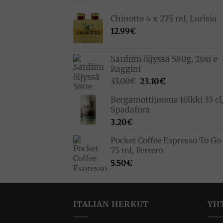
Chinotto 4 x 275 ml, Lurisia
12.99
€
Sardiini öljyssä 580g, Tosi e
Raggini
Alkuperäinen
Nykyinen
33.00
€
23.10
€
hinta
hinta
Bergamottijuoma tölkki 33 cl
oli:
on:
Spadafora
33.00€.
23.10€.
3.20
€
Pocket Coffee Espresso To Go 
75 ml, Ferrero
5.50
€
ITALIAN HERKUT
YH