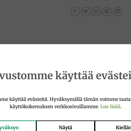
ivustomme käyttää evästei
me käyttää evästeitä. Hyväksymällä tämän voimme taat
käyttökokemuksen verkkosivuillamme.
Lue lisää
.
 vaihdella tuotteiden saatavuuden mukaan. Korvaavat tuo
 esimerkiksi eri valmistajan.
yväksyn
Näytä
Kiellä