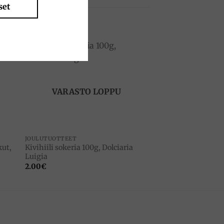
set
to
Add to
ist
wishlist
VARASTO LOPPU
JOULUTUOTTEET
ut,
Kivihiili sokeria 100g, Dolciaria
Luigia
2.00
€