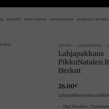
IKE
RESEPTIT
KEITÄ OLEMME
AJANKOHTAISTA
SAATAVILLA MYYMÄL
ETUSIVU
/
LAHJAIDEOITA
/
L
Lahjapakkaus
Add to
PikkuNatalen It
wishlist
Herkut
26.00
€
Lahjapakkaus joka sisältää
– 2kpl Pandoro / Panetton