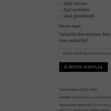
– 2kpl torrone
– 1kpl sanbitter
– 4kpl gianduiotti
Varasto loppu
Haluatko ilmoituksen, kun 
taas saatavilla?
ILMOITA MINULLE
Tuotetunnus (SKU):
1364
Osastot:
Lahjapakkaus
,
Joulutuott
Avainsanat tuotteelle
gianduiotti
,
pandoro
,
panettone
,
pikku natale
,