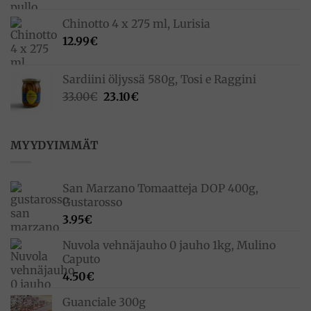
Chinotto 4 x 275 ml, Lurisia
12.99
€
Sardiini öljyssä 580g, Tosi e Raggini
Alkuperäinen
Nykyinen
33.00
€
23.10
€
hinta
hinta
oli:
on:
33.00€.
23.10€.
MYYDYIMMÄT
San Marzano Tomaatteja DOP 400g,
Gustarosso
3.95
€
Nuvola vehnäjauho 0 jauho 1kg, Mulino
Caputo
4.50
€
Guanciale 300g