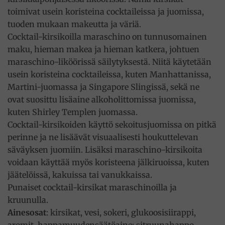
toimivat usein koristeina cocktaileissa ja juomissa,
tuoden mukaan makeutta ja väriä.
Cocktail-kirsikoilla maraschino on tunnusomainen
maku, hieman makea ja hieman katkera, johtuen
maraschino-liköörissä säilytyksestä. Niitä käytetään
usein koristeina cocktaileissa, kuten Manhattanissa,
Martini-juomassa ja Singapore Slingissä, sekä ne
ovat suosittu lisäaine alkoholittomissa juomissa,
kuten Shirley Templen juomassa.
Cocktail-kirsikoiden käyttö sekoitusjuomissa on pitkä
perinne ja ne lisäävät visuaalisesti houkuttelevan
säväyksen juomiin. Lisäksi maraschino-kirsikoita
voidaan käyttää myös koristeena jälkiruoissa, kuten
jäätelöissä, kakuissa tai vanukkaissa.
Punaiset cocktail-kirsikat maraschinoilla ja
kruunulla.
Ainesosat
: kirsikat, vesi, sokeri, glukoosisiirappi,
aromit, happamuudensäätöaine: sitruunahappo,