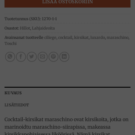
LISÄÄ OSTOSKORIIN
Tuotetunnus (SKU):
1270-1-1
Osastot:
Hillot
,
Lahjaideoita
Avainsanat tuotteelle
ciliege
,
cocktail
,
kirsikat
,
luxardo
,
maraschino
,
Toschi
KUVAUS
LISÄTIEDOT
Cocktail-kirsikat maraschino ovat kirsikoita, jotka on
marinoidtu maraschino-siirapissa, makeassa
kirsikkapohjaisessa liköörissä. Nämä kirsikat