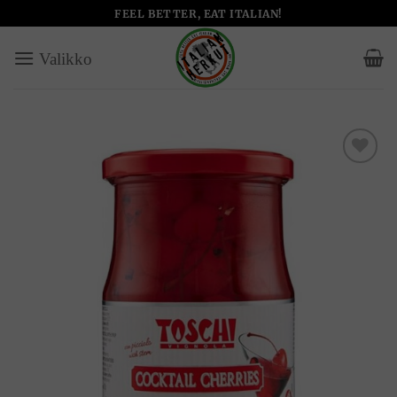
Skip
FEEL BETTER, EAT ITALIAN!
to
content
Add to
wishlist