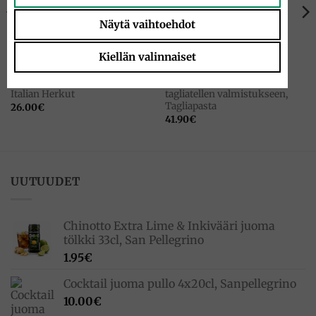
VARASTO LOPPU
Näytä vaihtoehdot
Kiellän valinnaiset
LAHJAPAKKAUS
KEITTIÖTARVIKKEITA
Lahjapakkaus PikkuNatalen
Chitarra spaghettien ja
Italian Herkut
tagliatellen valmistukseen,
Tagliapasta
26.00
€
41.90
€
UUTUUDET
Chinotto Extra Lime & Inkivääri juoma
tölkki 33cl, San Pellegrino
1.95
€
Cocktail juoma pullo 4x20cl, Sanpellegrino
10.00
€