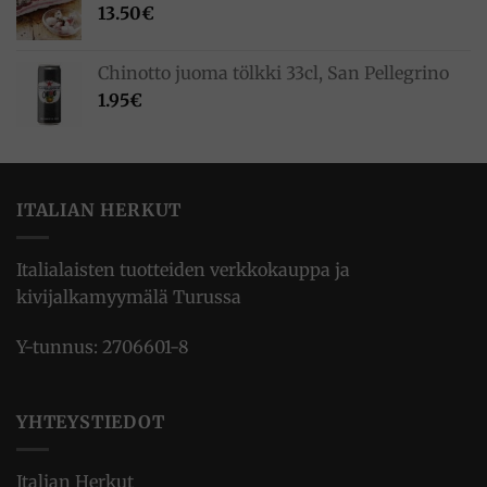
13.50
€
Chinotto juoma tölkki 33cl, San Pellegrino
1.95
€
ITALIAN HERKUT
Italialaisten tuotteiden verkkokauppa ja
kivijalkamyymälä Turussa
Y-tunnus: 2706601-8
YHTEYSTIEDOT
Italian Herkut