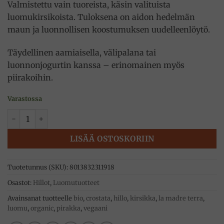
Valmistettu vain tuoreista, käsin valituista
luomukirsikoista. Tuloksena on aidon hedelmän
maun ja luonnollisen koostumuksen uudelleenlöytö.
Täydellinen aamiaisella, välipalana tai
luonnonjogurtin kanssa – erinomainen myös
piirakoihin.
Varastossa
Kirsikkahillo 220g, luomutuote, La Madre Terra määrä
LISÄÄ OSTOSKORIIN
Tuotetunnus (SKU):
8013832311918
Osastot:
Hillot
,
Luomutuotteet
Avainsanat tuotteelle
bio
,
crostata
,
hillo
,
kirsikka
,
la madre terra
,
luomu
,
organic
,
pirakka
,
vegaani