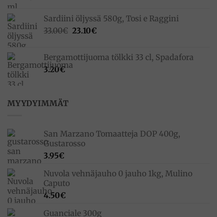
Sardiini öljyssä 580g, Tosi e Raggini
Alkuperäinen
Nykyinen
33.00
€
23.10
€
hinta
hinta
oli:
on:
Bergamottijuoma tölkki 33 cl, Spadafora
33.00€.
23.10€.
3.20
€
MYYDYIMMÄT
San Marzano Tomaatteja DOP 400g,
Gustarosso
3.95
€
Nuvola vehnäjauho 0 jauho 1kg, Mulino
Caputo
4.50
€
Guanciale 300g