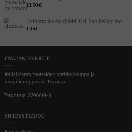
13.50
€
Chinotto juoma tölkki 33cl, San Pellegrino
1.95
€
ITALIAN HERKUT
Italialaisten tuotteiden verkkokauppa ja
kivijalkamyymälä Turussa
Y-tunnus: 2706601-8
YHTEYSTIEDOT
Italian Herkut