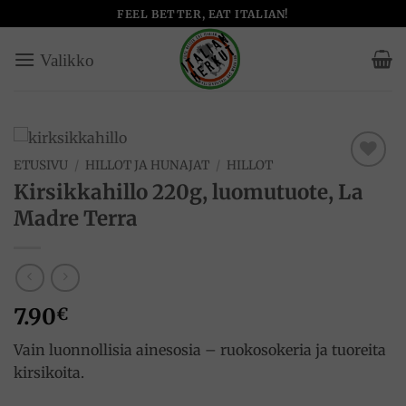
Skip
FEEL BETTER, EAT ITALIAN!
to
content
ETUSIVU
/
HILLOT JA HUNAJAT
/
HILLOT
Add to
Kirsikkahillo 220g, luomutuote, La
wishlist
Madre Terra
7.90
€
Vain luonnollisia ainesosia – ruokosokeria ja tuoreita
kirsikoita.