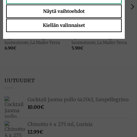
Näytä vaihtoehdot
Kiellän valinnaiset
HILLOT
HILLOT
Appelsiinihillo 230g,
Aprikoosihillo 230g,
luomutuote, La Madre Terra
luomutuote, La Madre Terra
6.90
€
5.90
€
UUTUUDET
Cocktail juoma pullo 4x20cl, Sanpellegrino
10.00
€
Chinotto 4 x 275 ml, Lurisia
12.99
€