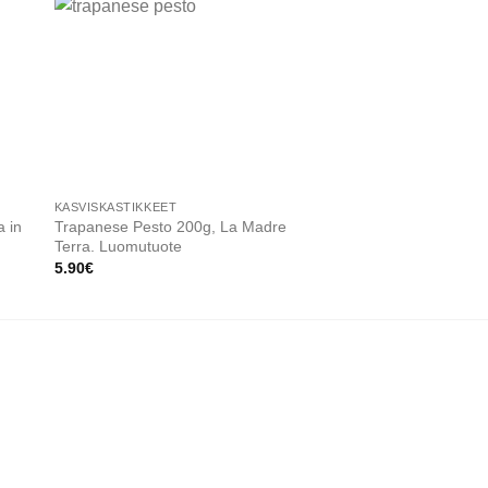
 to
Add to
ist
wishlist
KASVISKASTIKKEET
SÄILYKKEET
a in
Trapanese Pesto 200g, La Madre
Kapris merisuolassa
Terra. Luomutuote
8.50
€
5.90
€