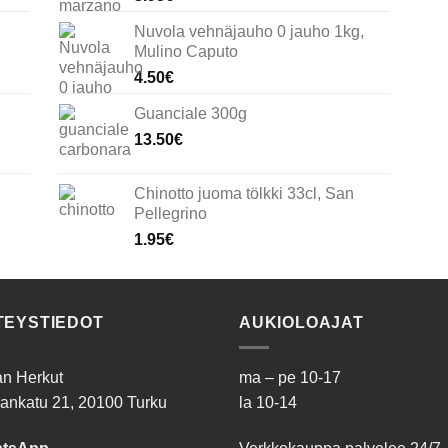
Nuvola vehnäjauho 0 jauho 1kg,
Mulino Caputo
4.50
€
Guanciale 300g
13.50
€
Chinotto juoma tölkki 33cl, San
Pellegrino
1.95
€
TEYSTIEDOT
AUKIOLOAJAT
ian Herkut
ma – pe 10-17
ankatu 21, 20100 Turku
la 10-14