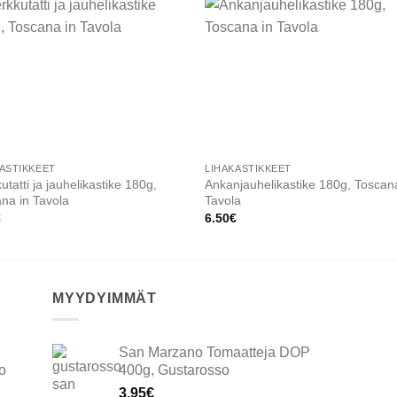
Add to
Add
wishlist
wishl
ASTIKKEET
LIHAKASTIKKEET
utatti ja jauhelikastike 180g,
Ankanjauhelikastike 180g, Toscan
na in Tavola
Tavola
€
6.50
€
MYYDYIMMÄT
San Marzano Tomaatteja DOP
o
400g, Gustarosso
3.95
€