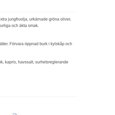
ra jungfruolja, urkärnade gröna oliver,
turliga och äkta smak.
rätter. Förvara öppnad burk i kylskåp och
ök, kapris, havssalt, surhetsreglerande