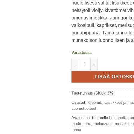
huolellisesti valitut lisukkeet: 
neitsytoliiviöljy, kivettömät vihr
omenaviinietikka, auringonk
valkosipuli, kaprikset, merisu
punapippuria. Tämä tahna tuo
munakoison luonnollisen ja 
Varastossa
Munakoisotahna 200g, La Mad
LISÄÄ OSTOSK
Tuotetunnus (SKU):
379
Osastot:
Kreemit
,
Kastikkeet ja ma
Luomutuotteet
Avainsanat tuotteelle
bruschetta
,
c
madre terra
,
melanzane
,
monakoiso
tahna