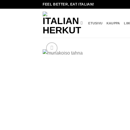
Skip
FEEL BETTER, EAT ITALIAN!
to
content
ETUSIVU
KAUPPA
LII