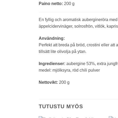
Paino netto:
200 g
En fyllig och aromatisk aubergineröra med 
äppelcidervinäger, solrosfrön, vitlök, kapr
Användning:
Perfekt att breda på bröd, crostini eller a
tillsätt lite olivolja på ytan.
Ingredienser:
aubergine 53%, extra jungfru
medel: mjölksyra, röd chili pulver
Nettovikt:
200 g
TUTUSTU MYÖS