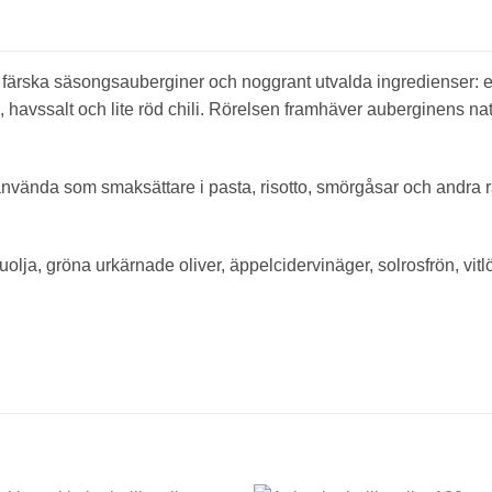
färska säsongsauberginer och noggrant utvalda ingredienser: ext
is, havssalt och lite röd chili. Rörelsen framhäver auberginens na
tt använda som smaksättare i pasta, risotto, smörgåsar och andra 
olja, gröna urkärnade oliver, äppelcidervinäger, solrosfrön, vitl