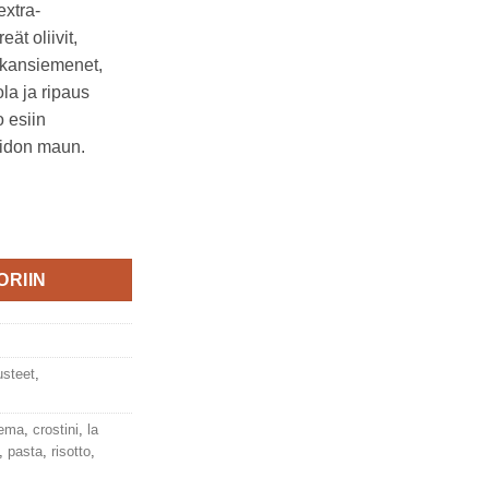
extra-
eät oliivit,
ukansiemenet,
ola ja ripaus
 esiin
aidon maun.
re Terra. Luomutuote määrä
ORIIN
usteet
,
rema
,
crostini
,
la
,
pasta
,
risotto
,