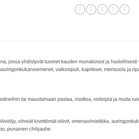
 jossa yhdistyvät tuoreet kauden munakoisot ja huolellisesti vali
a, auringonkukansiemenet, valkosipuli, kaprikset, merisuola ja r
ostineihin tai maustamaan pastaa, risottoa, voileipiä ja muita ru
iviöljy, vihreät kivettömät oliivit, omenaviinietikka, auringonku
o, punainen chilijauhe