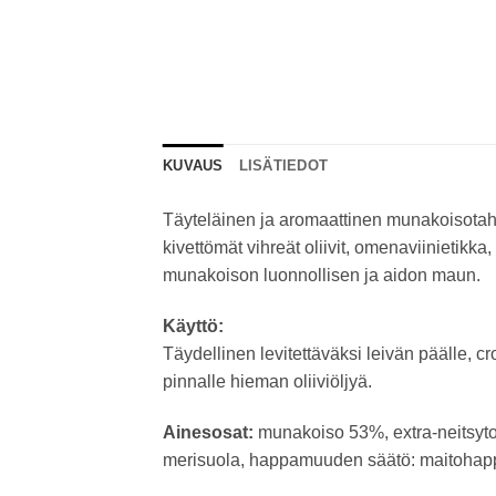
KUVAUS
LISÄTIEDOT
Täyteläinen ja aromaattinen munakoisotahna,
kivettömät vihreät oliivit, omenaviinietikk
munakoison luonnollisen ja aidon maun.
Käyttö:
Täydellinen levitettäväksi leivän päälle, cr
pinnalle hieman oliiviöljyä.
Ainesosat:
munakoiso 53%, extra-neitsytoli
merisuola, happamuuden säätö: maitohapp