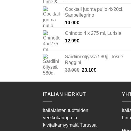
Cocktail juoma pullo 4x20cl,
Sanpellegrino
10.00
€
Chinotto 4 x 275 ml, Lurisia
12.99
€
Sardiini öljyssä 580g, Tosi e
Raggini
Alkuperäinen
Nykyinen
33.00
€
23.10
€
hinta
hinta
oli:
on:
33.00€.
23.10€.
ITALIAN HERKUT
YH
Italialaisten tuotteiden
Ital
verkkokauppa ja
Linn
kivijalkamyymälä Turussa