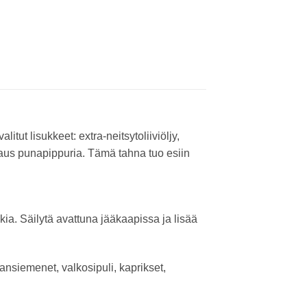
tut lisukkeet: extra-neitsytoliiviöljy,
ipaus punapippuria. Tämä tahna tuo esiin
okia. Säilytä avattuna jääkaapissa ja lisää
kansiemenet, valkosipuli, kaprikset,