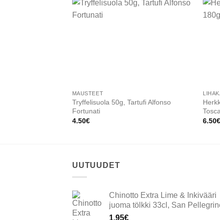
Add to
wishlist
MAUSTEET
LIHAK
Tryffelisuola 50g, Tartufi Alfonso
Herkk
Fortunati
Tosca
4.50
€
6.50
UUTUUDET
Chinotto Extra Lime & Inkivääri
juoma tölkki 33cl, San Pellegrin
1.95
€