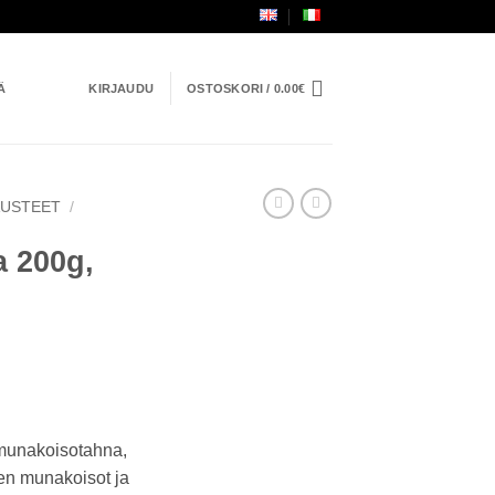
Ä
KIRJAUDU
OSTOSKORI /
0.00
€
AUSTEET
/
 200g,
 munakoisotahna,
den munakoisot ja