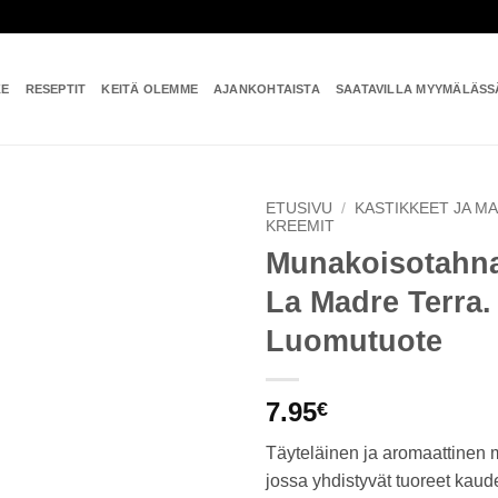
KE
RESEPTIT
KEITÄ OLEMME
AJANKOHTAISTA
SAATAVILLA MYYMÄLÄSS
ETUSIVU
/
KASTIKKEET JA M
KREEMIT
Munakoisotahna
Add to
wishlist
La Madre Terra.
Luomutuote
7.95
€
Täyteläinen ja aromaattinen
jossa yhdistyvät tuoreet kau