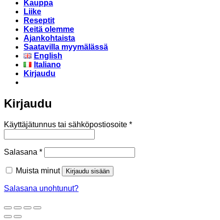
Kauppa
Liike
Reseptit
Keitä olemme
Ajankohtaista
Saatavilla myymälässä
English
Italiano
Kirjaudu
Kirjaudu
Vaaditaan
Käyttäjätunnus tai sähköpostiosoite
*
Vaaditaan
Salasana
*
Muista minut
Kirjaudu sisään
Salasana unohtunut?