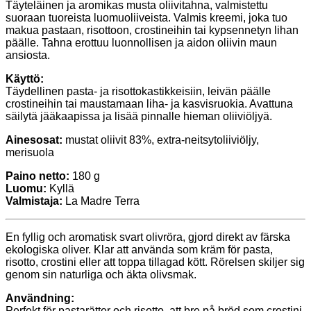
Täyteläinen ja aromikas musta oliivitahna, valmistettu
suoraan tuoreista luomuoliiveista. Valmis kreemi, joka tuo
makua pastaan, risottoon, crostineihin tai kypsennetyn lihan
päälle. Tahna erottuu luonnollisen ja aidon oliivin maun
ansiosta.
Käyttö:
Täydellinen pasta- ja risottokastikkeisiin, leivän päälle
crostineihin tai maustamaan liha- ja kasvisruokia. Avattuna
säilytä jääkaapissa ja lisää pinnalle hieman oliiviöljyä.
Ainesosat:
mustat oliivit 83%, extra-neitsytoliiviöljy,
merisuola
Paino netto:
180 g
Luomu:
Kyllä
Valmistaja:
La Madre Terra
En fyllig och aromatisk svart olivröra, gjord direkt av färska
ekologiska oliver. Klar att använda som kräm för pasta,
risotto, crostini eller att toppa tillagad kött. Rörelsen skiljer sig
genom sin naturliga och äkta olivsmak.
Användning:
Perfekt för pastarätter och risotto, att bre på bröd som crostini