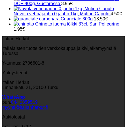
DOP 400g, Gustarosso
3.95
€
Nuvola vehnäjauho 0 jauho 1kg, Mulino Caputo
4.50
€
Guanciale 300g
13.50
€
Chinotto juoma tölkki 33cl, San Pellegrino
1.95
€
Italian Herkut
Italialaisten tuotteiden verkkokauppa ja kivijalkamyymälä
Turussa
Y-tunnus: 2706601-8
Yhteystiedot
Italian Herkut
Linnankatu 21, 20100 Turku
WhatsApp
puh.
044 2359519
myynti@italianherkut.fi
Aukioloajat
ma – pe 10-17