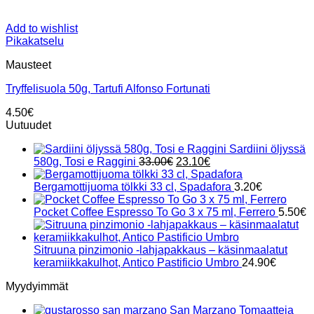
Add to wishlist
Pikakatselu
Mausteet
Tryffelisuola 50g, Tartufi Alfonso Fortunati
4.50
€
Uutuudet
Sardiini öljyssä
Alkuperäinen
Nykyinen
580g, Tosi e Raggini
33.00
€
23.10
€
hinta
hinta
oli:
on:
Bergamottijuoma tölkki 33 cl, Spadafora
3.20
€
33.00€.
23.10€.
Pocket Coffee Espresso To Go 3 x 75 ml, Ferrero
5.50
€
Sitruuna pinzimonio -lahjapakkaus – käsinmaalatut
keramiikkakulhot, Antico Pastificio Umbro
24.90
€
Myydyimmät
San Marzano Tomaatteja