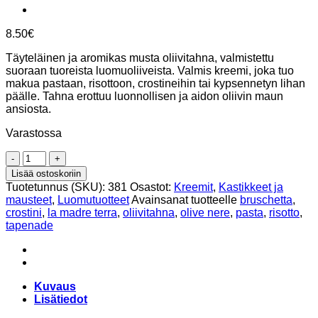
8.50
€
Täyteläinen ja aromikas musta oliivitahna, valmistettu
suoraan tuoreista luomuoliiveista. Valmis kreemi, joka tuo
makua pastaan, risottoon, crostineihin tai kypsennetyn lihan
päälle. Tahna erottuu luonnollisen ja aidon oliivin maun
ansiosta.
Varastossa
Musta
oliivitahna
Lisää ostoskoriin
200g,
Tuotetunnus (SKU):
381
Osastot:
Kreemit
,
Kastikkeet ja
La
mausteet
,
Luomutuotteet
Avainsanat tuotteelle
bruschetta
,
Madre
crostini
,
la madre terra
,
oliivitahna
,
olive nere
,
pasta
,
risotto
,
Terra.
tapenade
Luomutuote
määrä
Kuvaus
Lisätiedot