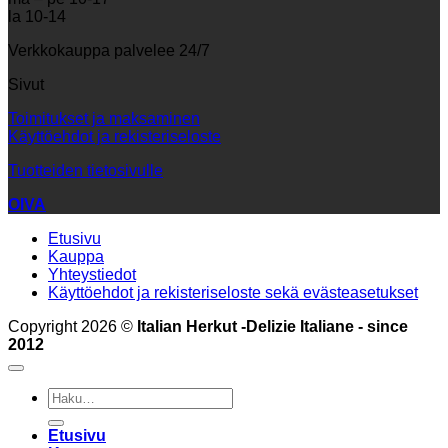
la 10-14
Verkkokauppa palvelee 24/7
Sivut
Toimitukset ja maksaminen
Käyttöehdot ja rekisteriseloste
Tuotteiden tietosivulle
OIVA
Etusivu
Kauppa
Yhteystiedot
Käyttöehdot ja rekisteriseloste sekä evästeasetukset
Copyright 2026 ©
Italian Herkut -Delizie Italiane - since
2012
Etsi:
Etusivu