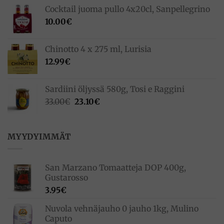
Cocktail juoma pullo 4x20cl, Sanpellegrino
10.00
€
Chinotto 4 x 275 ml, Lurisia
12.99
€
Sardiini öljyssä 580g, Tosi e Raggini
Alkuperäinen
Nykyinen
33.00
€
23.10
€
hinta
hinta
oli:
on:
33.00€.
23.10€.
MYYDYIMMÄT
San Marzano Tomaatteja DOP 400g,
Gustarosso
3.95
€
Nuvola vehnäjauho 0 jauho 1kg, Mulino
Caputo