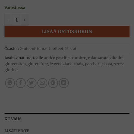
Varastossa
Lasagnelevy gluteeniton pasta 250g, Antico pastificio Umbr
LISÄÄ OSTOSKORIIN
Osastot:
Gluteenittomat tuotteet
,
Pastat
Avainsanat tuotteelle
antico pastificio umbro
,
calamarata
,
ditalini
,
gluteeniton
,
gluten free
,
le veneziane
,
mais
,
paccheri
,
pasta
,
senza
glutine
KUVAUS
LISÄTIEDOT