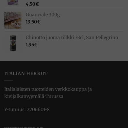
4.50
€
Guanciale 300g
13.50
€
Chinotto juoma tölkki 33cl, San Pellegrino
1.95
€
ITALIAN HERKUT
Italialaisten tuotteiden verkkokauppa ja
kivijalkamyymälä Turussa
Y-tunnus: 2706601-8