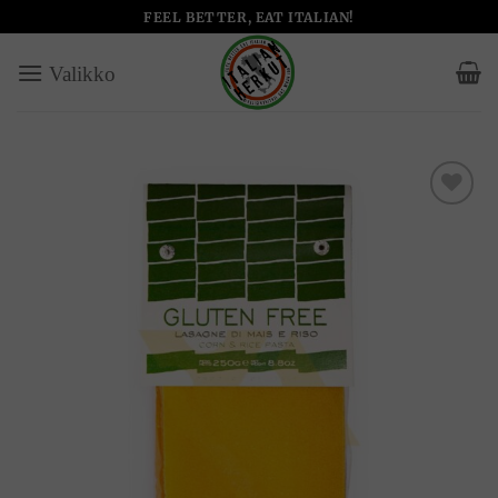
Skip
FEEL BETTER, EAT ITALIAN!
to
content
Add to
wishlist