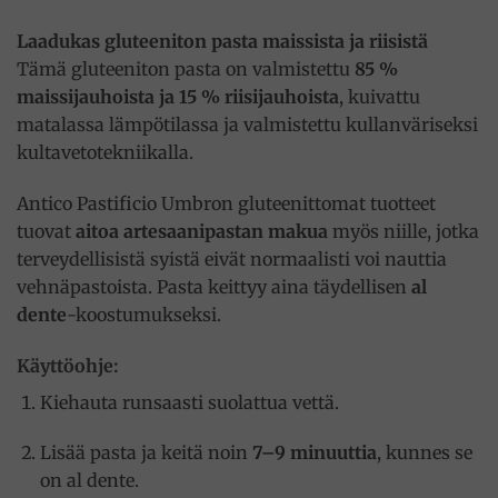
Laadukas gluteeniton pasta maissista ja riisistä
Tämä gluteeniton pasta on valmistettu
85 %
maissijauhoista ja 15 % riisijauhoista
, kuivattu
matalassa lämpötilassa ja valmistettu kullanväriseksi
kultavetotekniikalla.
Antico Pastificio Umbron gluteenittomat tuotteet
tuovat
aitoa artesaanipastan makua
myös niille, jotka
terveydellisistä syistä eivät normaalisti voi nauttia
vehnäpastoista. Pasta keittyy aina täydellisen
al
dente
-koostumukseksi.
Käyttöohje:
Kiehauta runsaasti suolattua vettä.
Lisää pasta ja keitä noin
7–9 minuuttia
, kunnes se
on al dente.