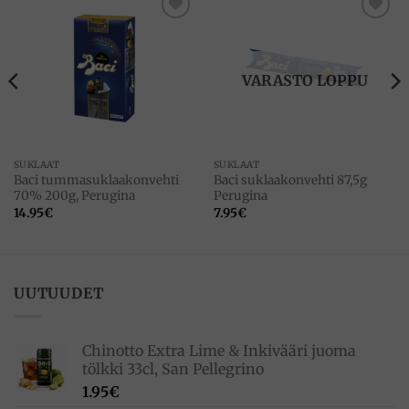
Add to
Add to
wishlist
wishlist
VARASTO LOPPU
SUKLAAT
SUKLAAT
Baci tummasuklaakonvehti
Baci suklaakonvehti 87,5g
70% 200g, Perugina
Perugina
14.95
€
7.95
€
UUTUUDET
Chinotto Extra Lime & Inkivääri juoma
tölkki 33cl, San Pellegrino
1.95
€