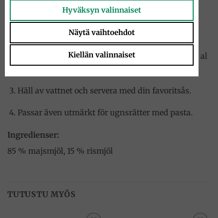
Hyväksyn valinnaiset
Anvisningar för användning:
Näytä vaihtoehdot
Koka rikligt med saltat vatten.
Kiellän valinnaiset
Tillsätt pasta och koka i
7–9 minuter
tills den är al
dente.
Häll av vattnet och servera med din favoritsås.
Passar även utmärkt för ugnsrätter med pasta.
Ingredienser:
85 % majsmjöl, 15 % rismjöl
TUTUSTU MYÖS