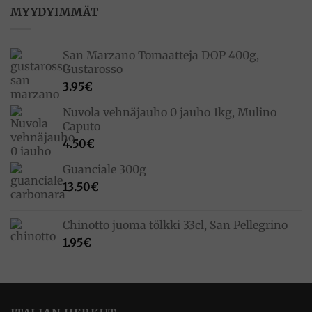
33.00€.
23.10€.
MYYDYIMMÄT
San Marzano Tomaatteja DOP 400g,
Gustarosso
3.95
€
Nuvola vehnäjauho 0 jauho 1kg, Mulino
Caputo
4.50
€
Guanciale 300g
13.50
€
Chinotto juoma tölkki 33cl, San Pellegrino
1.95
€