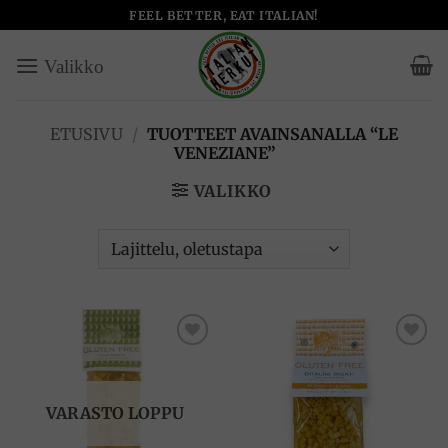
Skip
FEEL BETTER, EAT ITALIAN!
to
content
ETUSIVU
/
TUOTTEET AVAINSANALLA “LE
VENEZIANE”
VALIKKO
Add to
Add to
wishlist
wishlist
VARASTO LOPPU