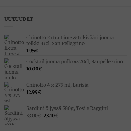
UUTUUDET
Chinotto Extra Lime & Inkivääri juoma
tölkki 33cl, San Pellegrino
1.95
€
Cocktail juoma pullo 4x20cl, Sanpellegrino
10.00
€
Chinotto 4 x 275 ml, Lurisia
12.99
€
Sardiini öljyssä 580g, Tosi e Raggini
Alkuperäinen
Nykyinen
33.00
€
23.10
€
hinta
hinta
oli:
on: