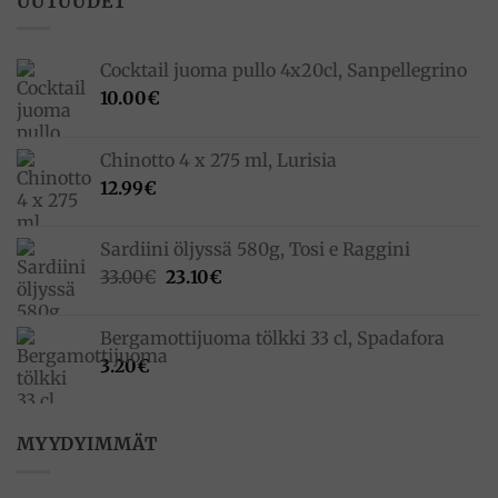
UUTUUDET
Cocktail juoma pullo 4x20cl, Sanpellegrino
10.00
€
Chinotto 4 x 275 ml, Lurisia
12.99
€
Sardiini öljyssä 580g, Tosi e Raggini
Alkuperäinen
Nykyinen
33.00
€
23.10
€
hinta
hinta
oli:
on:
Bergamottijuoma tölkki 33 cl, Spadafora
33.00€.
23.10€.
3.20
€
MYYDYIMMÄT