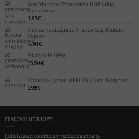
San Marzano Tomaatteja DOP 400g,
Gustarosso
3.95
€
Nuvola vehnäjauho 0 jauho 1kg, Mulino
Caputo
4.50
€
Guanciale 300g
13.50
€
Chinotto juoma tölkki 33cl, San Pellegrino
1.95
€
ITALIAN HERKUT
Italialaisten tuotteiden verkkokauppa ja