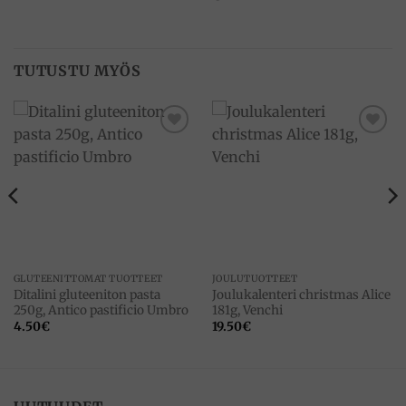
TUTUSTU MYÖS
Add to
Add to
wishlist
wishlist
GLUTEENITTOMAT TUOTTEET
JOULUTUOTTEET
Ditalini gluteeniton pasta
Joulukalenteri christmas Alice
250g, Antico pastificio Umbro
181g, Venchi
4.50
€
19.50
€