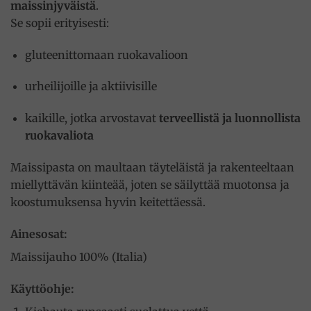
maissinjyväistä
.
Se sopii erityisesti:
gluteenittomaan ruokavalioon
urheilijoille ja aktiivisille
kaikille, jotka arvostavat
terveellistä ja luonnollista
ruokavaliota
Maissipasta on maultaan täyteläistä ja rakenteeltaan
miellyttävän kiinteää, joten se säilyttää muotonsa ja
koostumuksensa hyvin keitettäessä.
Ainesosat:
Maissijauho 100% (Italia)
Käyttöohje: