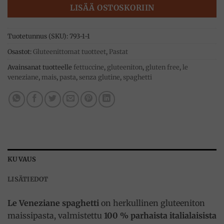
LISÄÄ OSTOSKORIIN
Tuotetunnus (SKU):
793-1-1
Osastot:
Gluteenittomat tuotteet
,
Pastat
Avainsanat tuotteelle
fettuccine
,
gluteeniton
,
gluten free
,
le
veneziane
,
mais
,
pasta
,
senza glutine
,
spaghetti
KUVAUS
LISÄTIEDOT
Le Veneziane spaghetti
on herkullinen gluteeniton
maissipasta, valmistettu
100 % parhaista italialaisista