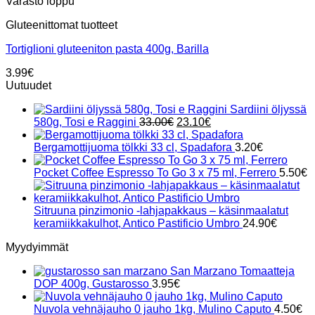
Varasto loppu
Gluteenittomat tuotteet
Tortiglioni gluteeniton pasta 400g, Barilla
3.99
€
Uutuudet
Sardiini öljyssä
Alkuperäinen
Nykyinen
580g, Tosi e Raggini
33.00
€
23.10
€
hinta
hinta
oli:
on:
Bergamottijuoma tölkki 33 cl, Spadafora
3.20
€
33.00€.
23.10€.
Pocket Coffee Espresso To Go 3 x 75 ml, Ferrero
5.50
€
Sitruuna pinzimonio -lahjapakkaus – käsinmaalatut
keramiikkakulhot, Antico Pastificio Umbro
24.90
€
Myydyimmät
San Marzano Tomaatteja
DOP 400g, Gustarosso
3.95
€
Nuvola vehnäjauho 0 jauho 1kg, Mulino Caputo
4.50
€