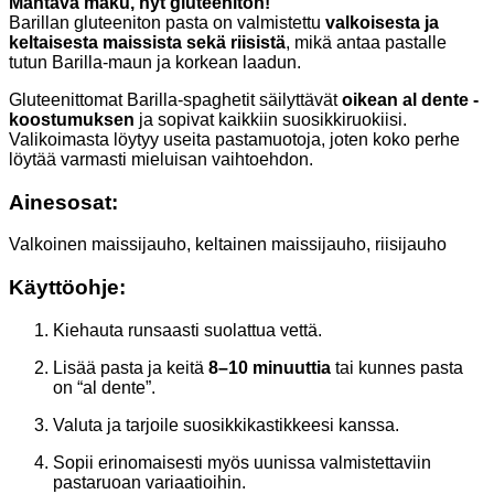
Mahtava maku, nyt gluteeniton!
Barillan gluteeniton pasta on valmistettu
valkoisesta ja
keltaisesta maissista sekä riisistä
, mikä antaa pastalle
tutun Barilla-maun ja korkean laadun.
Gluteenittomat Barilla-spaghetit säilyttävät
oikean al dente -
koostumuksen
ja sopivat kaikkiin suosikkiruokiisi.
Valikoimasta löytyy useita pastamuotoja, joten koko perhe
löytää varmasti mieluisan vaihtoehdon.
Ainesosat:
Valkoinen maissijauho, keltainen maissijauho, riisijauho
Käyttöohje:
Kiehauta runsaasti suolattua vettä.
Lisää pasta ja keitä
8–10 minuuttia
tai kunnes pasta
on “al dente”.
Valuta ja tarjoile suosikkikastikkeesi kanssa.
Sopii erinomaisesti myös uunissa valmistettaviin
pastaruoan variaatioihin.