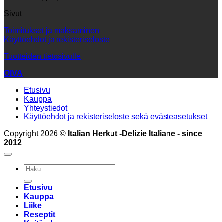
Sivut
Toimitukset ja maksaminen
Käyttöehdot ja rekisteriseloste
Tuotteiden tietosivulle
OIVA
Etusivu
Kauppa
Yhteystiedot
Käyttöehdot ja rekisteriseloste sekä evästeasetukset
Copyright 2026 ©
Italian Herkut -Delizie Italiane - since
2012
Etsi:
Etusivu
Kauppa
Liike
Reseptit