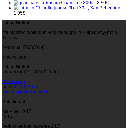
Guanciale 300g
13.50
€
Chinotto juoma tölkki 33cl, San Pellegrino
1.95
€
Italian Herkut
Italialaisten tuotteiden verkkokauppa ja kivijalkamyymälä
Turussa
Y-tunnus: 2706601-8
Yhteystiedot
Italian Herkut
Linnankatu 21, 20100 Turku
WhatsApp
puh.
044 2359519
myynti@italianherkut.fi
Aukioloajat
ma – pe 10-17
la 10-14
Verkkokauppa palvelee 24/7