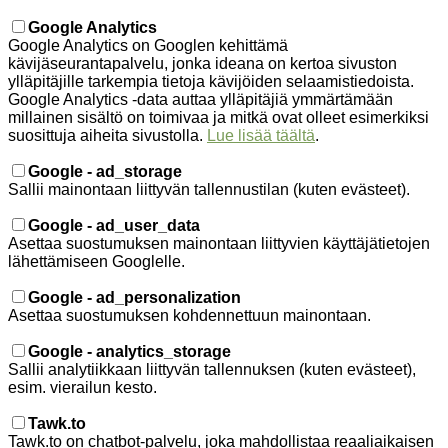
Google Analytics
Google Analytics on Googlen kehittämä
kävijäseurantapalvelu, jonka ideana on kertoa sivuston
ylläpitäjille tarkempia tietoja kävijöiden selaamistiedoista.
Google Analytics -data auttaa ylläpitäjiä ymmärtämään
millainen sisältö on toimivaa ja mitkä ovat olleet esimerkiksi
suosittuja aiheita sivustolla.
Lue lisää täältä
.
Google - ad_storage
Sallii mainontaan liittyvän tallennustilan (kuten evästeet).
Google - ad_user_data
Asettaa suostumuksen mainontaan liittyvien käyttäjätietojen
lähettämiseen Googlelle.
Google - ad_personalization
Asettaa suostumuksen kohdennettuun mainontaan.
Google - analytics_storage
Sallii analytiikkaan liittyvän tallennuksen (kuten evästeet),
esim. vierailun kesto.
Tawk.to
Tawk.to on chatbot-palvelu, joka mahdollistaa reaaliaikaisen