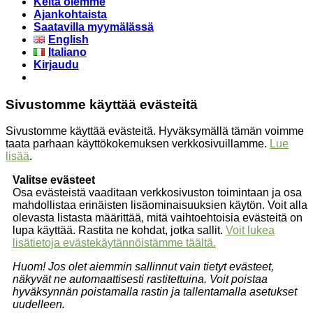
Keitä olemme
Ajankohtaista
Saatavilla myymälässä
English
Italiano
Kirjaudu
Sivustomme käyttää evästeitä
Sivustomme käyttää evästeitä. Hyväksymällä tämän voimme
taata parhaan käyttökokemuksen verkkosivuillamme.
Lue
lisää
.
Valitse evästeet
Osa evästeistä vaaditaan verkkosivuston toimintaan ja osa
mahdollistaa erinäisten lisäominaisuuksien käytön. Voit alla
olevasta listasta määrittää, mitä vaihtoehtoisia evästeitä on
lupa käyttää. Rastita ne kohdat, jotka sallit.
Voit lukea
lisätietoja evästekäytännöistämme täältä.
Huom! Jos olet aiemmin sallinnut vain tietyt evästeet,
näkyvät ne automaattisesti rastitettuina. Voit poistaa
hyväksynnän poistamalla rastin ja tallentamalla asetukset
uudelleen.