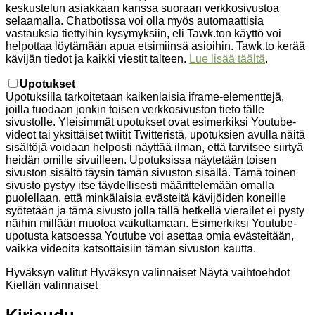
keskustelun asiakkaan kanssa suoraan verkkosivustoa
selaamalla. Chatbotissa voi olla myös automaattisia
vastauksia tiettyihin kysymyksiin, eli Tawk.ton käyttö voi
helpottaa löytämään apua etsimiinsä asioihin. Tawk.to kerää
kävijän tiedot ja kaikki viestit talteen.
Lue lisää täältä
.
Upotukset
Upotuksilla tarkoitetaan kaikenlaisia iframe-elementtejä,
joilla tuodaan jonkin toisen verkkosivuston tieto tälle
sivustolle. Yleisimmät upotukset ovat esimerkiksi Youtube-
videot tai yksittäiset twiitit Twitteristä, upotuksien avulla näitä
sisältöjä voidaan helposti näyttää ilman, että tarvitsee siirtyä
heidän omille sivuilleen. Upotuksissa näytetään toisen
sivuston sisältö täysin tämän sivuston sisällä. Tämä toinen
sivusto pystyy itse täydellisesti määrittelemään omalla
puolellaan, että minkälaisia evästeitä kävijöiden koneille
syötetään ja tämä sivusto jolla tällä hetkellä vierailet ei pysty
näihin millään muotoa vaikuttamaan. Esimerkiksi Youtube-
upotusta katsoessa Youtube voi asettaa omia evästeitään,
vaikka videoita katsottaisiin tämän sivuston kautta.
Hyväksyn valitut
Hyväksyn valinnaiset
Näytä vaihtoehdot
Kiellän valinnaiset