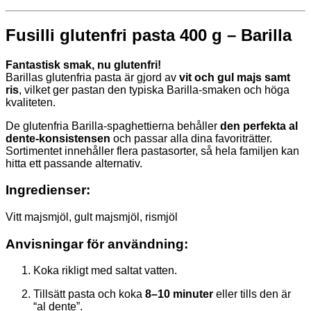
Fusilli glutenfri pasta 400 g – Barilla
Fantastisk smak, nu glutenfri!
Barillas glutenfria pasta är gjord av
vit och gul majs samt
ris
, vilket ger pastan den typiska Barilla-smaken och höga
kvaliteten.
De glutenfria Barilla-spaghettierna behåller
den perfekta al
dente-konsistensen
och passar alla dina favoriträtter.
Sortimentet innehåller flera pastasorter, så hela familjen kan
hitta ett passande alternativ.
Ingredienser:
Vitt majsmjöl, gult majsmjöl, rismjöl
Anvisningar för användning:
Koka rikligt med saltat vatten.
Tillsätt pasta och koka
8–10 minuter
eller tills den är
“al dente”.