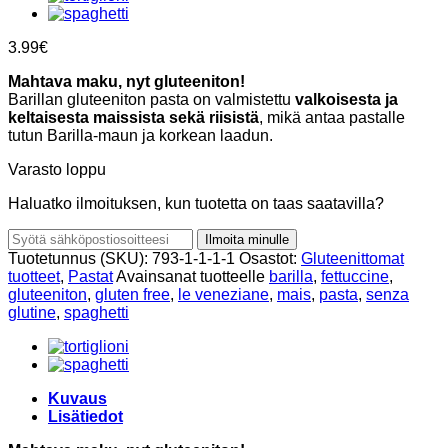
3.99
€
Mahtava maku, nyt gluteeniton!
Barillan gluteeniton pasta on valmistettu
valkoisesta ja
keltaisesta maissista sekä riisistä
, mikä antaa pastalle
tutun Barilla-maun ja korkean laadun.
Varasto loppu
Haluatko ilmoituksen, kun tuotetta on taas saatavilla?
Ilmoita minulle
Tuotetunnus (SKU):
793-1-1-1-1
Osastot:
Gluteenittomat
tuotteet
,
Pastat
Avainsanat tuotteelle
barilla
,
fettuccine
,
gluteeniton
,
gluten free
,
le veneziane
,
mais
,
pasta
,
senza
glutine
,
spaghetti
Kuvaus
Lisätiedot