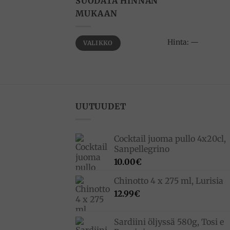
SUODATA HINNAN
MUKAAN
Minimihinta
Maksimihinta
Hinta:
—
VALIKKO
UUTUUDET
Cocktail juoma pullo 4x20cl,
Sanpellegrino
10.00
€
Chinotto 4 x 275 ml, Lurisia
12.99
€
Sardiini öljyssä 580g, Tosi e