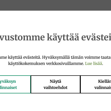
ivustomme käyttää evästei
me käyttää evästeitä. Hyväksymällä tämän voimme taat
käyttökokemuksen verkkosivuillamme.
Lue lisää
.
yväksyn
Näytä
Kiellä
linnaiset
vaihtoehdot
valinnai