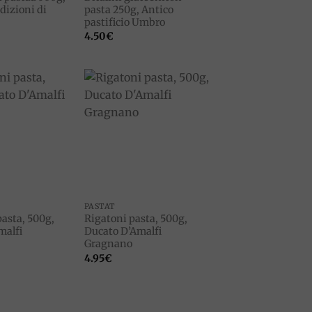
dizioni di
pasta 250g, Antico
pastificio Umbro
4.50
€
Add to
Add to
wishlist
wishlist
PASTAT
asta, 500g,
Rigatoni pasta, 500g,
malfi
Ducato D’Amalfi
Gragnano
4.95
€