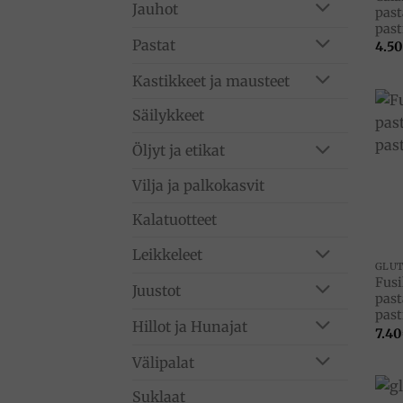
Jauhot
past
past
Pastat
4.50
Kastikkeet ja mausteet
Säilykkeet
Öljyt ja etikat
Vilja ja palkokasvit
Kalatuotteet
Leikkeleet
Fusi
Juustot
past
past
Hillot ja Hunajat
7.40
Välipalat
Suklaat