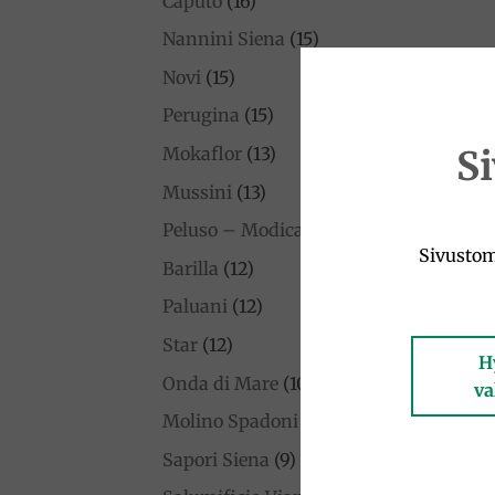
Caputo
(16)
Nannini Siena
(15)
Novi
(15)
Perugina
(15)
S
Mokaflor
(13)
Mussini
(13)
Peluso – Modican Suklaa
(12)
Sivustom
Barilla
(12)
Paluani
(12)
Star
(12)
H
Onda di Mare
(10)
va
Molino Spadoni
(10)
Sapori Siena
(9)