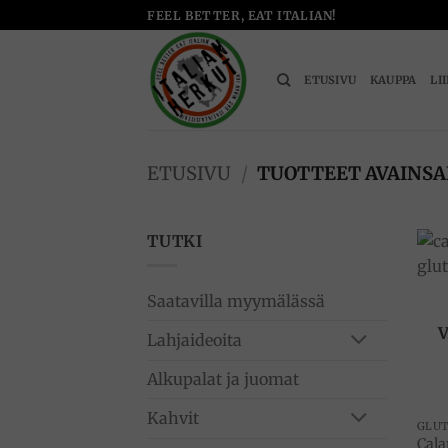
Skip
FEEL BETTER, EAT ITALIAN!
to
content
ETUSIVU
KAUPPA
LI
ETUSIVU
/
TUOTTEET AVAINS
TUTKI
Saatavilla myymälässä
Lahjaideoita
Alkupalat ja juomat
Kahvit
Cala