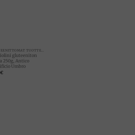
Add to
wishlist
GLUTEENITTOMAT TUOTTEET
iolini gluteeniton
a 250g, Antico
ificio Umbro
€