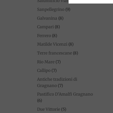
Salumificio Viani
(9)
Sanpellegrino
(9)
Galvanina
(8)
Campari
(8)
Ferrero
(8)
Matilde Vicenzi
(8)
Terre francescane
(8)
Rio Mare
(7)
Callipo
(7)
Antiche tradizioni di
Gragnano
(7)
Pastifico D'Amalfi Gragnano
(6)
Due Vittorie
(5)