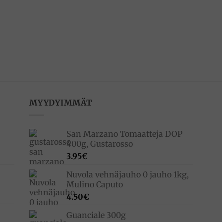
MYYDYIMMÄT
San Marzano Tomaatteja DOP
400g, Gustarosso
3.95
€
Nuvola vehnäjauho 0 jauho 1kg,
Mulino Caputo
4.50
€
Guanciale 300g