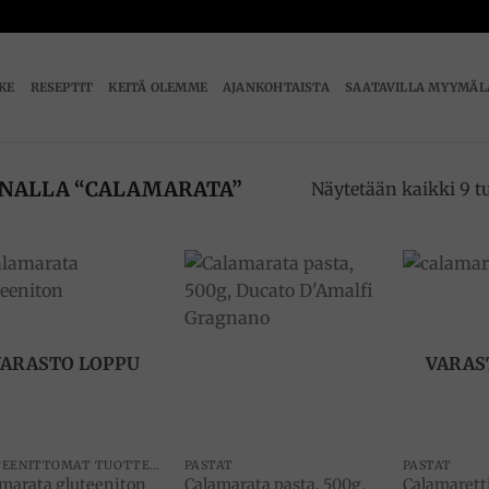
IKE
RESEPTIT
KEITÄ OLEMME
AJANKOHTAISTA
SAATAVILLA MYYMÄL
ANALLA “CALAMARATA”
Näytetään kaikki 9 t
Add to
Add to
wishlist
wishlist
VARASTO LOPPU
VARAS
GLUTEENITTOMAT TUOTTEET
PASTAT
PASTAT
marata gluteeniton
Calamarata pasta, 500g,
Calamarett