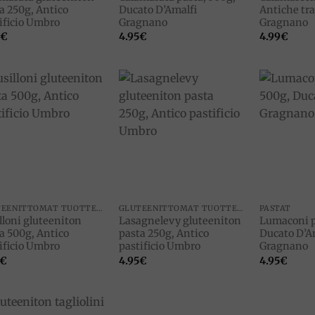
a 250g, Antico
Ducato D’Amalfi
Antiche tra
ificio Umbro
Gragnano
Gragnano
€
4.95
€
4.99
€
Add to
Add to
wishlist
wishlist
GLUTEENITTOMAT TUOTTEET
GLUTEENITTOMAT TUOTTEET
PASTAT
lloni gluteeniton
Lasagnelevy gluteeniton
Lumaconi p
a 500g, Antico
pasta 250g, Antico
Ducato D’A
ificio Umbro
pastificio Umbro
Gragnano
€
4.95
€
4.95
€