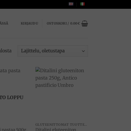
ÄSSÄ
KIRJAUDU
OSTOSKORI /
0.00
€
ulosta
Add to
Add to
wishlist
wishlist
TO LOPPU
GLUTEENITTOMAT TUOTTEET
i pastaa 500g,
Ditalini gluteeniton