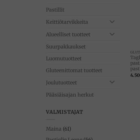
Pastillit
Keittiötarvikkeita
Alueelliset tuotteet
Suurpakkaukset
Tagl
Luomutuotteet
past
past
Gluteenittomat tuotteet
4.50
Joulutuotteet
Pääsiäisajan herkut
VALMISTAJAT
Maina
(61)
Pastiglie Leone
(56)