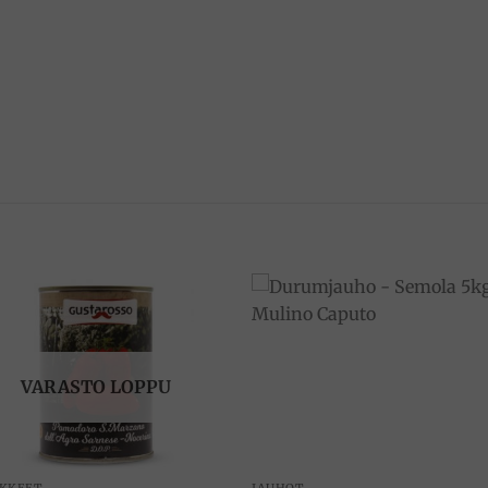
Add to
Add 
wishlist
wishl
VARASTO LOPPU
YKKEET
JAUHOT