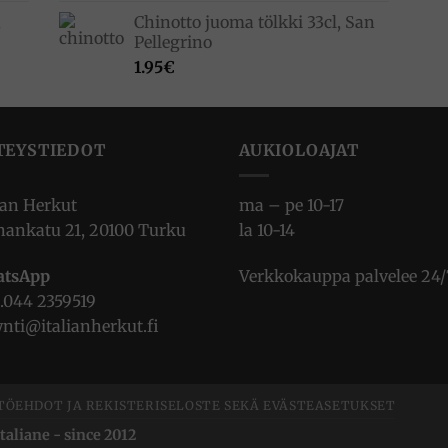
,
Chinotto juoma tölkki 33cl, San
Pellegrino
1.95
€
TEYSTIEDOT
AUKIOLOAJAT
ian Herkut
ma – pe 10-17
nankatu 21, 20100 Turku
la 10-14
tsApp
Verkkokauppa palvelee 24/
.
044 2359519
nti@italianherkut.fi
TÖEHDOT JA REKISTERISELOSTE SEKÄ EVÄSTEASETUKSET
taliane - since 2012