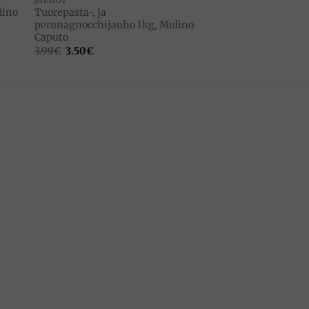
lino
Tuorepasta-, ja
perunagnocchijauho 1kg, Mulino
Caputo
Alkuperäinen
Nykyinen
3.99
€
3.50
€
hinta
hinta
oli:
on:
3.99€.
3.50€.