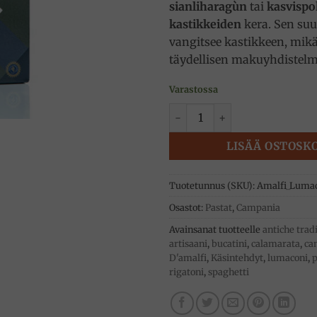
sianliharagùn
tai
kasvispo
kastikkeiden
kera. Sen suu
vangitsee kastikkeen, mikä
täydellisen makuyhdistel
Varastossa
Lumaconi pasta, 500g, Ducat
LISÄÄ OSTOSK
Tuotetunnus (SKU):
Amalfi_Luma
Osastot:
Pastat
,
Campania
Avainsanat tuotteelle
antiche trad
artisaani
,
bucatini
,
calamarata
,
ca
D'amalfi
,
Käsintehdyt
,
lumaconi
,
p
rigatoni
,
spaghetti