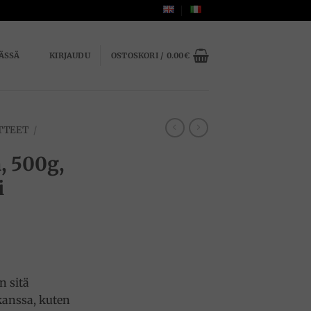
ÄSSÄ
KIRJAUDU
OSTOSKORI /
0.00
€
TTEET
/
, 500g,
i
n sitä
anssa, kuten