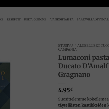
IKE
RESEPTIT
KEITÄ OLEMME
AJANKOHTAISTA
SAATAVILLA MYYMÄL
ETUSIVU
/
ALUEELLISET TUO
CAMPANIA
Lumaconi pasta
Add to
wishlist
Ducato D’Amalf
Gragnano
4.95
€
Suosittelemme kokeilemaa
täyteläisten kastikkeiden
k