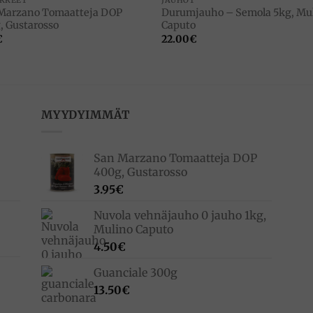
Marzano Tomaatteja DOP
Durumjauho – Semola 5kg, Mu
, Gustarosso
Caputo
€
22.00
€
MYYDYIMMÄT
San Marzano Tomaatteja DOP
400g, Gustarosso
3.95
€
Nuvola vehnäjauho 0 jauho 1kg,
Mulino Caputo
4.50
€
Guanciale 300g
13.50
€