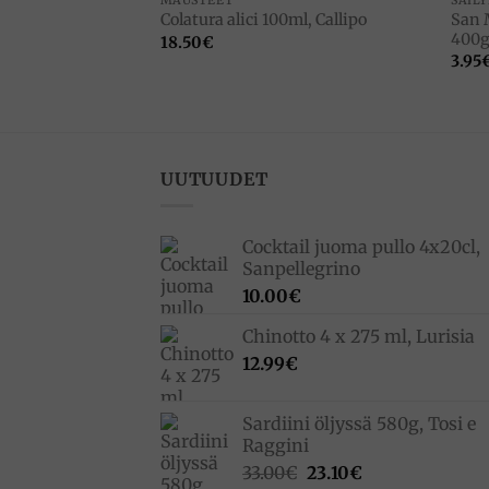
aisia tomaatteja
San 
Colatura alici 100ml, Callipo
400g
18.50
€
3.95
UUTUUDET
Cocktail juoma pullo 4x20cl,
Sanpellegrino
10.00
€
Chinotto 4 x 275 ml, Lurisia
12.99
€
Sardiini öljyssä 580g, Tosi e
Raggini
Alkuperäinen
Nykyinen
33.00
€
23.10
€