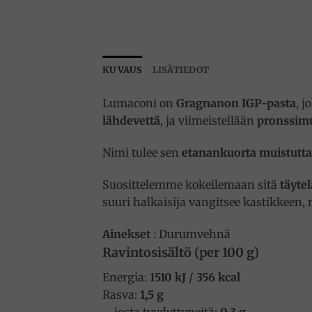
KUVAUS
LISÄTIEDOT
Lumaconi on
Gragnanon IGP-pasta
, j
lähdevettä
, ja viimeistellään
pronssimu
Nimi tulee sen
etanankuorta muistutt
Suosittelemme kokeilemaan sitä
täyte
suuri halkaisija vangitsee kastikkeen,
Ainekset
: Durumvehnä
Ravintosisältö (per 100 g)
Energia:
1510 kJ / 356 kcal
Rasva:
1,5 g
– josta tyydyttyneitä:
0,3 g