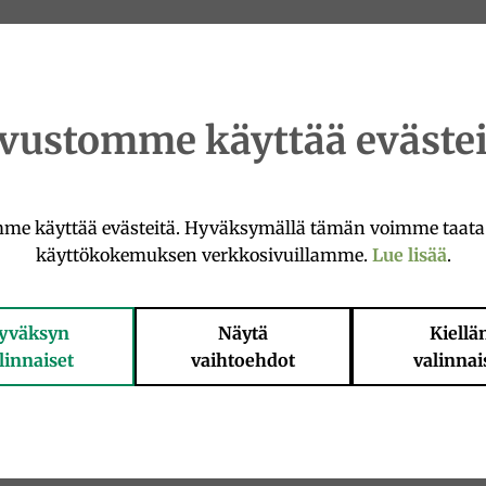
ivustomme käyttää evästei
om torkas långsamt och tillverkas av
durumvetesemolina
me käyttää evästeitä. Hyväksymällä tämän voimme taat
käyttökokemuksen verkkosivuillamme.
Lue lisää
.
påminner om ett snäckskal
. Dess ursprung är
kampanisk
med
kraftiga såser
, såsom
fläskköttsragu
eller
grönsaksbas
yväksyn
Näytä
Kiellä
ernas harmoni.
linnaiset
vaihtoehdot
valinnai