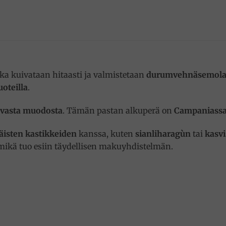
oka kuivataan hitaasti ja valmistetaan
durumvehnäsemola
oteilla
.
avasta muodosta
. Tämän pastan alkuperä on
Campaniass
läisten kastikkeiden
kanssa, kuten
sianliharagùn
tai
kasvi
 mikä tuo esiin täydellisen makuyhdistelmän.