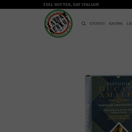
Skip
FEEL BETTER, EAT ITALIAN!
to
content
ETUSIVU
KAUPPA
LI