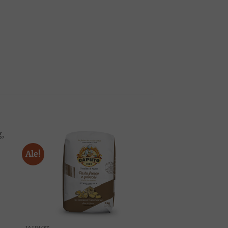
Ale!
to
Add to
ist
wishlist
JAUHOT