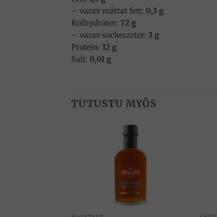
– varav mättat fett:
0,3 g
Kolhydrater:
72 g
– varav sockerarter:
3 g
Protein:
12 g
Salt:
0,01 g
TUTUSTU MYÖS
Add to
Add to
wishlist
wishlist
MAUSTEET
SÄIL