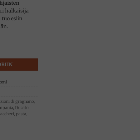
hjaisten
ri halkaisija
 tuo esiin
män.
o D'Amalfi Gragnano määrä
ORIIN
coni
izioni di gragnano
,
mpania
,
Ducato
accheri
,
pasta
,