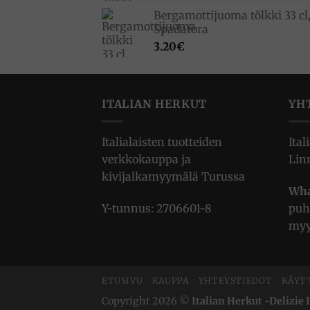
hinta
hinta
Bergamottijuoma tölkki 33 cl
oli:
on:
Spadafora
33.00€.
23.10€.
3.20
€
ITALIAN HERKUT
YH
Italialaisten tuotteiden
Ital
verkkokauppa ja
Lin
kivijalkamyymälä Turussa
Wha
Y-tunnus: 2706601-8
puh
myy
ETUSIVU
KAUPPA
YHTEYSTIEDOT
KÄYT
Copyright 2026 ©
Italian Herkut -Delizie I