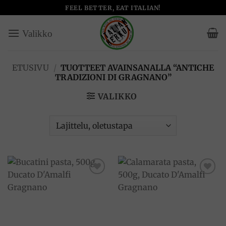
Skip
FEEL BETTER, EAT ITALIAN!
to
content
ETUSIVU
/
TUOTTEET AVAINSANALLA “ANTICHE
TRADIZIONI DI GRAGNANO”
VALIKKO
Add to
Add to
wishlist
wishlist