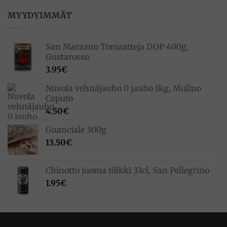
oli:
on:
33.00€.
23.10€.
MYYDYIMMÄT
San Marzano Tomaatteja DOP 400g,
Gustarosso
3.95
€
Nuvola vehnäjauho 0 jauho 1kg, Mulino
Caputo
4.50
€
Guanciale 300g
13.50
€
Chinotto juoma tölkki 33cl, San Pellegrino
1.95
€