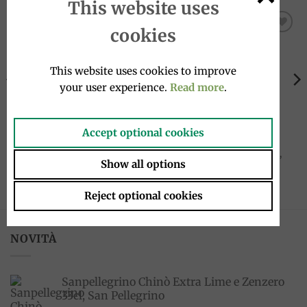
This website uses
cookies
Add to
Add to
wishlist
wishlist
This website uses cookies to improve
ESAURITO
your user experience.
Read more
.
Accept optional cookies
GIFTBOX
GIFTBOX
Cesto Colazione Italiana,
Cesto Natale Italian Herkut,
Show all options
Italian Herkut
Italian Herkut
35.00
€
49.00
€
Reject optional cookies
NOVITÀ
Sanpellegrino Chinò Extra Lime e Zenzero
33cl, San Pellegrino