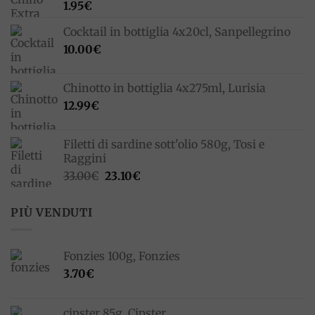
1.95
€
Cocktail in bottiglia 4x20cl, Sanpellegrino
10.00
€
Chinotto in bottiglia 4x275ml, Lurisia
12.99
€
Filetti di sardine sott'olio 580g, Tosi e
Raggini
Il
Il
33.00
€
23.10
€
prezzo
prezzo
originale
attuale
PIÙ VENDUTI
era:
è:
33.00€.
23.10€.
Fonzies 100g, Fonzies
3.70
€
cipster 85g, Cipster