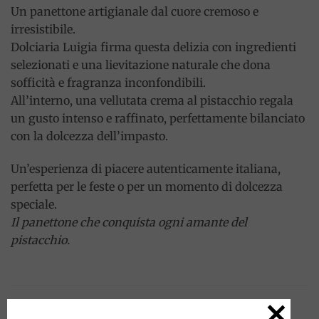
Un panettone artigianale dal cuore cremoso e
irresistibile.
Dolciaria Luigia firma questa delizia con ingredienti
selezionati e una lievitazione naturale che dona
sofficità e fragranza inconfondibili.
All’interno, una vellutata crema al pistacchio regala
un gusto intenso e raffinato, perfettamente bilanciato
con la dolcezza dell’impasto.
Un’esperienza di piacere autenticamente italiana,
perfetta per le feste o per un momento di dolcezza
speciale.
Il panettone che conquista ogni amante del
pistacchio.
PRODOTTI CORRELATI