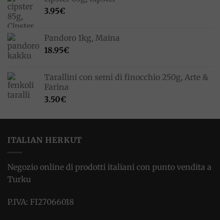
3.95
€
Pandoro 1kg, Maina
18.95
€
Tarallini con semi di finocchio 250g, Arte &
Farina
3.50
€
ITALIAN HERKUT
Negozio online di prodotti italiani con punto vendita a
Turku
P.IVA: FI27066018