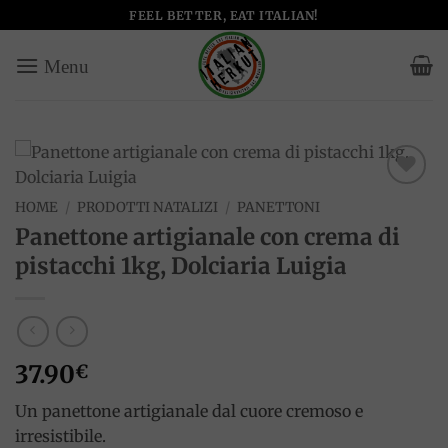
Salta
FEEL BETTER, EAT ITALIAN!
ai
contenuti
Add to
HOME
/
PRODOTTI NATALIZI
/
PANETTONI
wishlist
Panettone artigianale con crema di
pistacchi 1kg, Dolciaria Luigia
37.90
€
Un panettone artigianale dal cuore cremoso e
irresistibile.