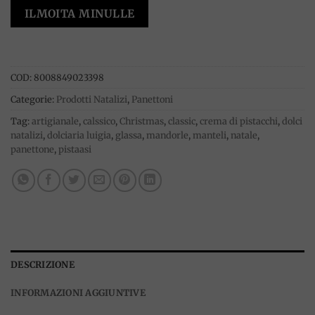
ILMOITA MINULLE
COD:
8008849023398
Categorie:
Prodotti Natalizi
,
Panettoni
Tag:
artigianale
,
calssico
,
Christmas
,
classic
,
crema di pistacchi
,
dolci
natalizi
,
dolciaria luigia
,
glassa
,
mandorle
,
manteli
,
natale
,
panettone
,
pistaasi
DESCRIZIONE
INFORMAZIONI AGGIUNTIVE