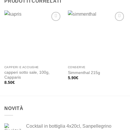
PRODOTTI CORRELATI
Add to
Add to
wishlist
wishlist
CAPPERI E ACCIUGHE
CONSERVE
capperi sotto sale, 100g,
Simmenthal 215g
Capparis
5.90
€
8.50
€
NOVITÀ
Cocktail in bottiglia 4x20cl, Sanpellegrino