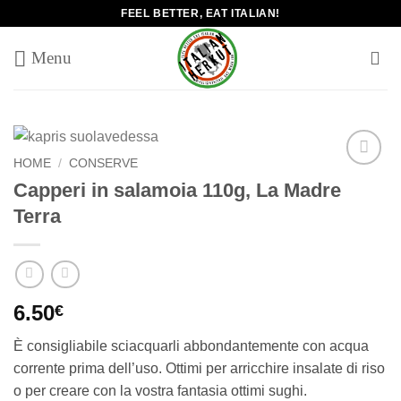
Salta
FEEL BETTER, EAT ITALIAN!
ai
contenuti
HOME
/
CONSERVE
Add to
Capperi in salamoia 110g, La Madre
wishlist
Terra
6.50
€
È consigliabile sciacquarli abbondantemente con acqua
corrente prima dell’uso. Ottimi per arricchire insalate di riso
o per creare con la vostra fantasia ottimi sughi.