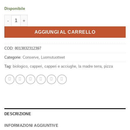
Disponibile
Capperi in salamoia 110g, La Madre Terra quantità
AGGIUNGI AL CARRELLO
COD:
8013832312397
Categorie:
Conserve
,
Luomutuotteet
Tag:
biologico
,
capperi
,
capperi e acciughe
,
la madre terra
,
pizza
DESCRIZIONE
INFORMAZIONI AGGIUNTIVE