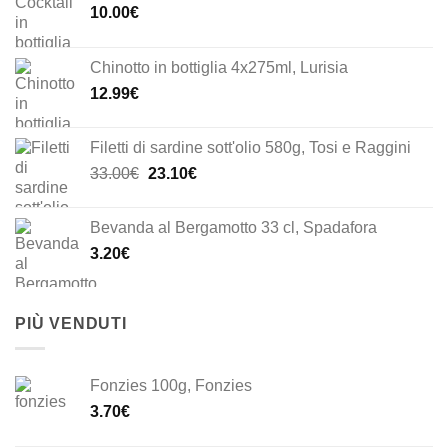
10.00
€
Chinotto in bottiglia 4x275ml, Lurisia
12.99
€
Filetti di sardine sott'olio 580g, Tosi e Raggini
Il
Il
33.00
€
23.10
€
prezzo
prezzo
originale
attuale
Bevanda al Bergamotto 33 cl, Spadafora
era:
è:
3.20
€
33.00€.
23.10€.
PIÙ VENDUTI
Fonzies 100g, Fonzies
3.70
€