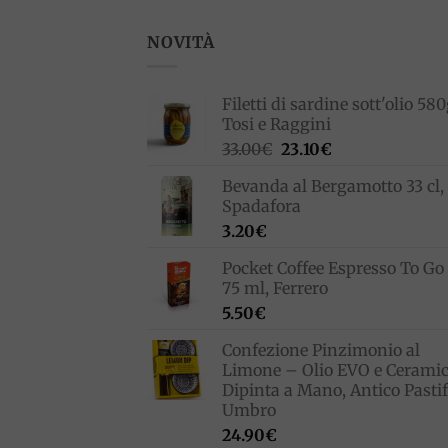
NOVITÀ
Filetti di sardine sott'olio 580
Tosi e Raggini
Il
Il
33.00
€
23.10
€
prezzo
prezzo
Bevanda al Bergamotto 33 cl,
originale
attuale
Spadafora
era:
è:
3.20
€
33.00€.
23.10€.
Pocket Coffee Espresso To Go 
75 ml, Ferrero
5.50
€
Confezione Pinzimonio al
Limone – Olio EVO e Cerami
Dipinta a Mano, Antico Pastif
Umbro
24.90
€