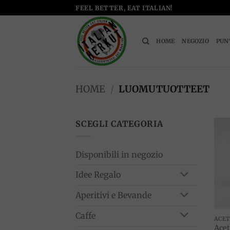
Salta
FEEL BETTER, EAT ITALIAN!
ai
contenuti
HOME
NEGOZIO
PUN
HOME
/
LUOMUTUOTTEET
SCEGLI CATEGORIA
Disponibili in negozio
Idee Regalo
Aperitivi e Bevande
Caffe
ACE
Acet