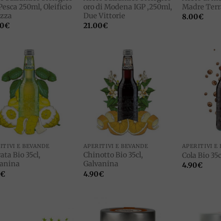
 Pesca 250ml, Oleificio
oro di Modena IGP ,250ml,
Madre Terr
azza
Due Vittorie
8.00
€
00
€
21.00
€
Add to
Add to
wishlist
wishlist
ITIVI E BEVANDE
APERITIVI E BEVANDE
APERITIVI E
ata Bio 35cl,
Chinotto Bio 35cl,
Cola Bio 35
vanina
Galvanina
4.90
€
€
4.90
€