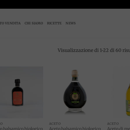
TO VENDITA
CHI SIAMO
RICETTE
NEWS
Visualizzazione di 1-22 di 60 risu
Add to
Add to
wishlist
wishlist
TO
ACETO
ACETO
o balsamico biologico
Aceto balsamico biologico
Aceto di me