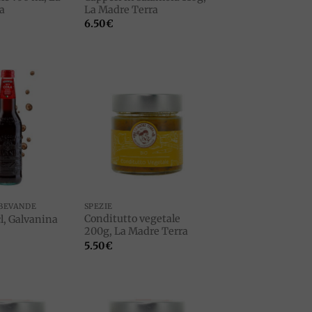
a
La Madre Terra
6.50
€
Add to
Add to
wishlist
wishlist
 BEVANDE
SPEZIE
Conditutto vegetale
cl, Galvanina
200g, La Madre Terra
5.50
€