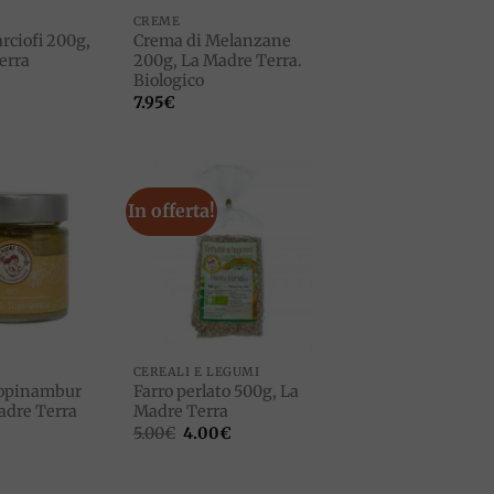
CREME
rciofi 200g,
Crema di Melanzane
erra
200g, La Madre Terra.
Biologico
7.95
€
In offerta!
Add to
Add to
wishlist
wishlist
CEREALI E LEGUMI
Topinambur
Farro perlato 500g, La
adre Terra
Madre Terra
Il
Il
5.00
€
4.00
€
prezzo
prezzo
originale
attuale
era:
è: