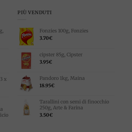
PIÙ VENDUTI
g,
Fonzies 100g, Fonzies
3.70
€
cipster 85g, Cipster
3.95
€
Pandoro 1kg, Maina
3 x
18.95
€
Tarallini con semi di finocchio
250g, Arte & Farina
ca
icio
3.50
€