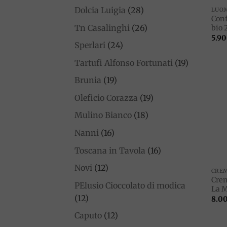
Dolcia Luigia
(28)
LUO
Conf
Tn Casalinghi
(26)
bio 
5.90
Sperlari
(24)
Tartufi Alfonso Fortunati
(19)
Brunia
(19)
Oleficio Corazza
(19)
Mulino Bianco
(18)
Nanni
(16)
Toscana in Tavola
(16)
Novi
(12)
CRE
Crem
PElusio Cioccolato di modica
La M
(12)
8.0
Caputo
(12)