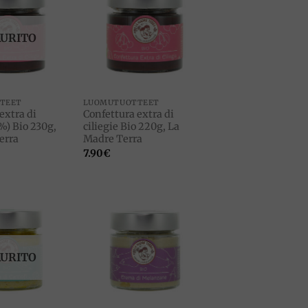
Add to
Add to
wishlist
wishlist
AURITO
TEET
LUOMUTUOTTEET
extra di
Confettura extra di
5%) Bio 230g,
ciliegie Bio 220g, La
erra
Madre Terra
7.90
€
Add to
Add to
wishlist
wishlist
AURITO