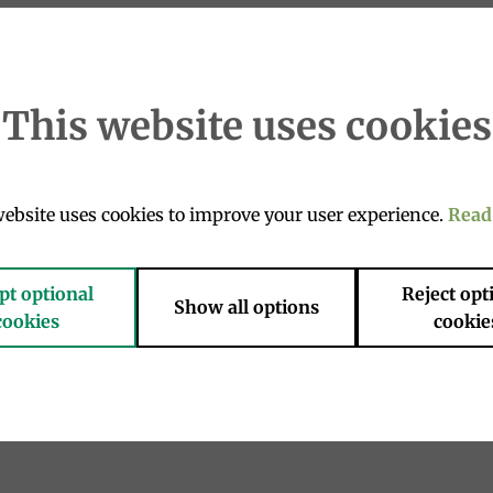
Add to
Add to
wishlist
wishlist
This website uses cookies
ebsite uses cookies to improve your user experience.
Read
ME
APERITIVI E BEVANDE
iccantissima 140g, La
Limonata Bio 35cl,
re Terra
Galvanina
€
4.90
€
pt optional
Reject opt
Show all options
cookies
cookie
1
2
3