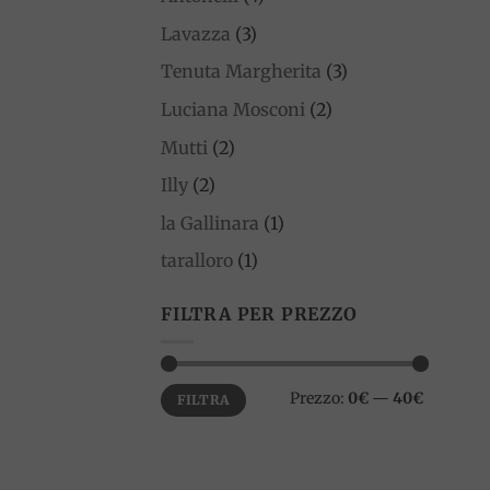
Lavazza
(3)
Tenuta Margherita
(3)
Luciana Mosconi
(2)
Mutti
(2)
Illy
(2)
la Gallinara
(1)
taralloro
(1)
FILTRA PER PREZZO
Prezzo
Prezzo
Prezzo:
0€
—
40€
FILTRA
Min
Max