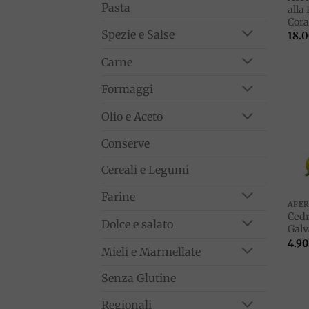
Pasta
alla
Cor
Spezie e Salse
18.
Carne
Formaggi
Olio e Aceto
Conserve
Cereali e Legumi
Farine
APER
Cedr
Dolce e salato
Gal
4.90
Mieli e Marmellate
Senza Glutine
Regionali