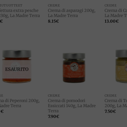
MUTUOTTEET
CREME
CREME
ettura extra pesche
Crema di asparagi 200g,
Crema di Ca
230g, La Madre Terra
La Madre Terra
La Madre T
€
8.15
€
13.00
€
Add to
Add to
wishlist
wishlist
ESAURITO
ME
CREME
CREME
a di Peperoni 200g,
Crema di pomodori
Crema di 
adre Terra
Essiccati 140g, La Madre
200g, La M
Terra
0
€
7.50
€
7.90
€