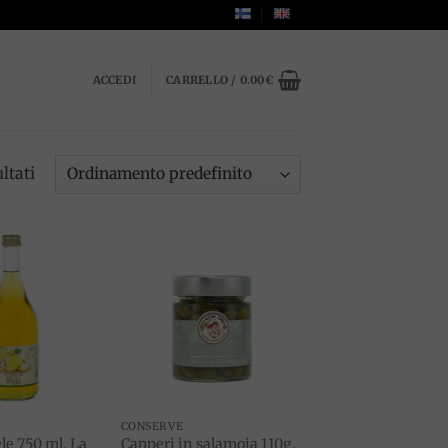
ACCEDI
CARRELLO /
0.00
€
ltati
Add to
Add to
wishlist
wishlist
CONSERVE
le 750 ml, La
Capperi in salamoia 110g,