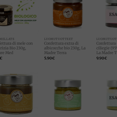
Add to
Add to
wishlist
wishlist
ES
MELLATE
LUOMUTUOTTEET
LUOMUTUOT
ettura di mele con
Confettura extra di
Confettura 
irizia Bio 230g,
albicocche bio 230g, La
ciliegie (9
ure Med
Madre Terra
La Madre T
€
5.90
€
9.90
€
Add to
Add to
wishlist
wishlist
ES