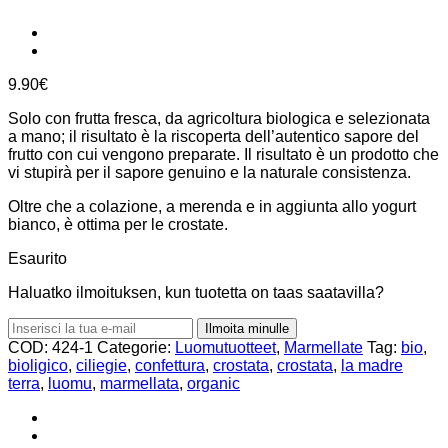
9.90
€
Solo con frutta fresca, da agricoltura biologica e selezionata
a mano; il risultato è la riscoperta dell’autentico sapore del
frutto con cui vengono preparate. Il risultato è un prodotto che
vi stupirà per il sapore genuino e la naturale consistenza.
Oltre che a colazione, a merenda e in aggiunta allo yogurt
bianco, è ottima per le crostate.
Esaurito
Haluatko ilmoituksen, kun tuotetta on taas saatavilla?
Ilmoita minulle
COD:
424-1
Categorie:
Luomutuotteet
,
Marmellate
Tag:
bio
,
bioligico
,
ciliegie
,
confettura
,
crostata
,
crostata
,
la madre
terra
,
luomu
,
marmellata
,
organic