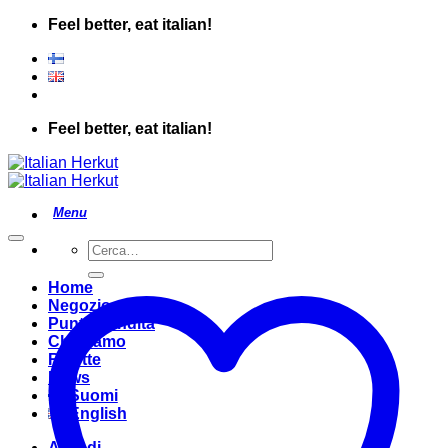
Salta
Feel better, eat italian!
ai
contenuti
Feel better, eat italian!
Cerca:
Home
Negozio
Punto Vendita
Chi Siamo
Ricette
News
Suomi
English
Accedi