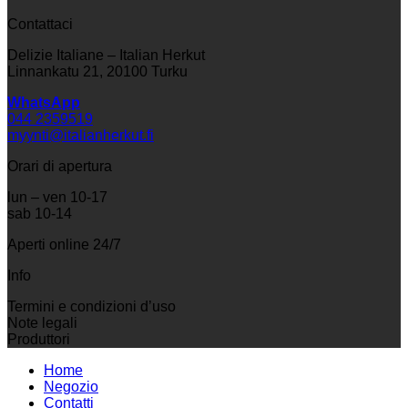
Contattaci
Delizie Italiane – Italian Herkut
Linnankatu 21, 20100 Turku
WhatsApp
044 2359519
myynti@italianherkut.fi
Orari di apertura
lun – ven 10-17
sab 10-14
Aperti online 24/7
Info
Termini e condizioni d’uso
Note legali
Produttori
Home
Negozio
Contatti