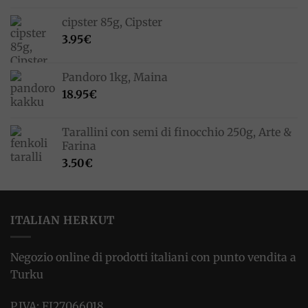
cipster 85g, Cipster
3.95
€
Pandoro 1kg, Maina
18.95
€
Tarallini con semi di finocchio 250g, Arte &
Farina
3.50
€
ITALIAN HERKUT
Negozio online di prodotti italiani con punto vendita a
Turku
P.IVA: FI27066018