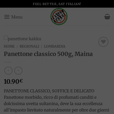
Salta
FEEL BETTER, EAT ITALIAN!
ai
contenuti
HOME
/
REGIONALI
/
LOMBARDIA
Add to
Panettone classico 500g, Maina
wishlist
10.90
€
PANETTONE CLASSICO, SOFFICE E DELICATO
Panettone morbido, ricco di profumati canditi e
dolcissima uvetta sultanina, deve la sua eccellenza
all’impasto lievitato naturalmente per oltre due giorni