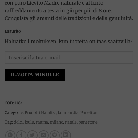
con puro Lievito Madre naturale e al lento
raffreddamento a testa in giù per più di 8 ore.
Conquista gli amanti delle tradizioni e della genuinità.
Esaurito
Haluatko ilmoituksen, kun tuotetta on taas saatavilla?
ILMOITA MINULLE
COD:
1164
Categorie:
Prodotti Natalizi
,
Lombardia
,
Panettoni
Tag:
dolci
,
joulu
,
maina
,
milano
,
natale
,
panettone