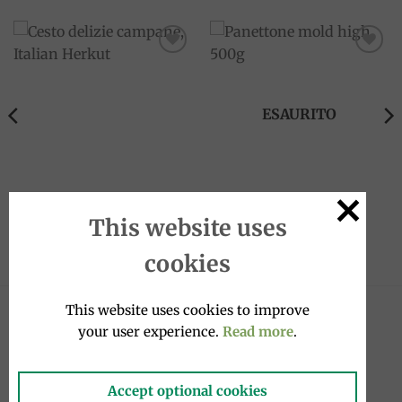
Add to
Add to
wishlist
wishlist
ESAURITO
GIFTBOX
CASALINGHI
Cesto delizie campane, Italian
Panettone mold high 500g
This website uses
Herkut
2.50
€
25.00
€
cookies
This website uses cookies to improve
NOVITÀ
your user experience.
Read more
.
Filetti di sardine sott'olio 580g, Tosi e
Accept optional cookies
Raggini