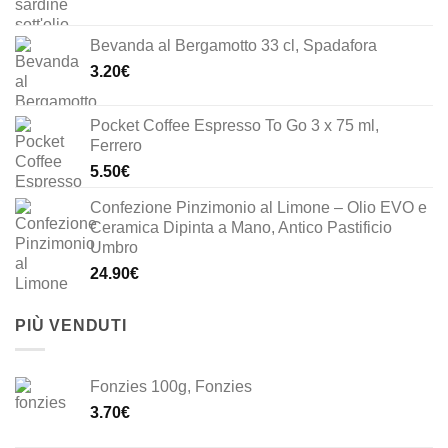
prezzo
prezzo
originale
attuale
Bevanda al Bergamotto 33 cl, Spadafora
era:
è:
3.20
€
33.00€.
23.10€.
Pocket Coffee Espresso To Go 3 x 75 ml,
Ferrero
5.50
€
Confezione Pinzimonio al Limone – Olio EVO e
Ceramica Dipinta a Mano, Antico Pastificio
Umbro
24.90
€
PIÙ VENDUTI
Fonzies 100g, Fonzies
3.70
€