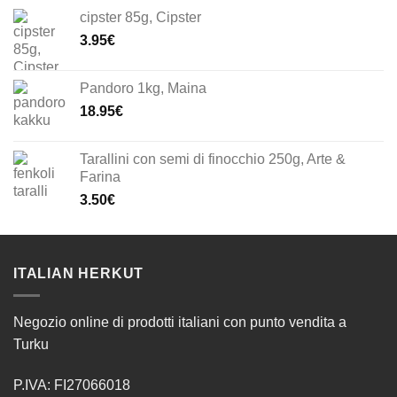
cipster 85g, Cipster
3.95
€
Pandoro 1kg, Maina
18.95
€
Tarallini con semi di finocchio 250g, Arte &
Farina
3.50
€
ITALIAN HERKUT
Negozio online di prodotti italiani con punto vendita a
Turku
P.IVA: FI27066018