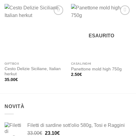
Add to
Add to
wishlist
wishlist
ESAURITO
GIFTBOX
CASALINGHI
Cesto Delizie Siciliane, Italian
Panettone mold high 750g
herkut
2.50
€
35.00
€
NOVITÀ
Filetti di sardine sott'olio 580g, Tosi e Raggini
Il
Il
33.00
€
23.10
€