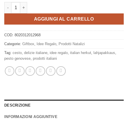
Cestino Linguine al Pesto, Antico Pastificio Umbro quantità
AGGIUNGI AL CARRELLO
COD:
8020312012968
Categorie:
Giftbox
,
Idee Regalo
,
Prodotti Natalizi
Tag:
cesto
,
delizie italiane
,
idee regalo
,
italian herkut
,
lahjapakkaus
,
pesto genovese
,
prodotti italiani
DESCRIZIONE
INFORMAZIONI AGGIUNTIVE