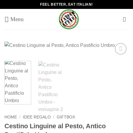
Salta
FEEL BETTER, EAT ITALIAN!
ai
contenuti
Add to
wishlist
HOME
/
IDEE REGALO
/
GIFTBOX
Cestino Linguine al Pesto, Antico