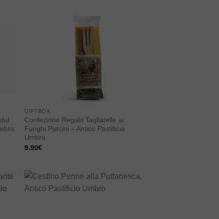
 to
Add to
ist
wishlist
GIFTBOX
dal
Confezione Regalo Tagliatelle ai
Umbro
Funghi Porcini – Antico Pastificio
Umbro
9.90
€
 to
Add to
ist
wishlist