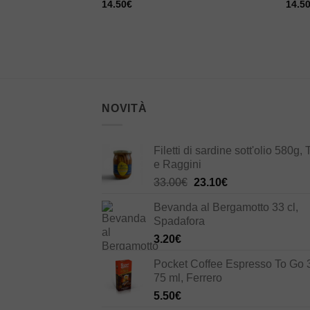
14.50
€
14.5
NOVITÀ
Filetti di sardine sott'olio 580g, 
e Raggini
Il
Il
33.00
€
23.10
€
prezzo
prezzo
Bevanda al Bergamotto 33 cl,
originale
attuale
Spadafora
era:
è:
3.20
€
33.00€.
23.10€.
Pocket Coffee Espresso To Go 
75 ml, Ferrero
5.50
€