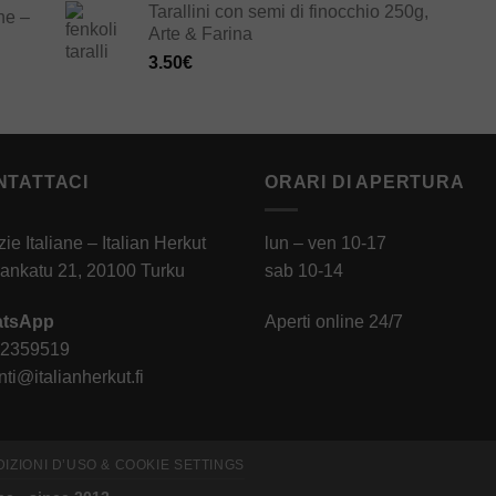
Tarallini con semi di finocchio 250g,
ne –
Arte & Farina
3.50
€
NTATTACI
ORARI DI APERTURA
zie Italiane – Italian Herkut
lun – ven 10-17
ankatu 21, 20100 Turku
sab 10-14
tsApp
Aperti online 24/7
 2359519
ti@italianherkut.fi
DIZIONI D’USO & COOKIE SETTINGS