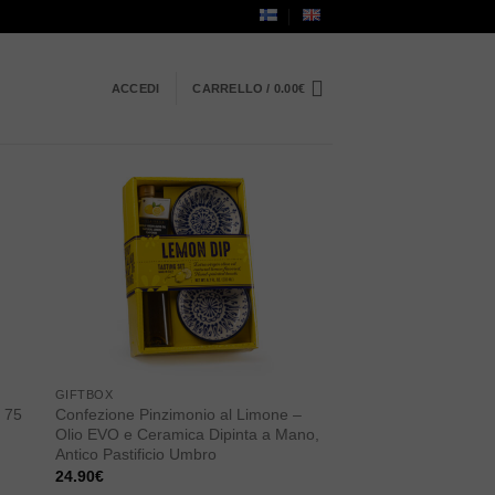
ACCEDI
CARRELLO /
0.00
€
 to
Add to
ist
wishlist
GIFTBOX
 75
Confezione Pinzimonio al Limone –
Olio EVO e Ceramica Dipinta a Mano,
Antico Pastificio Umbro
24.90
€