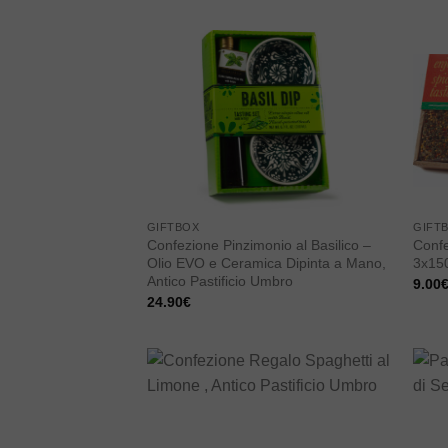
era:
è:
33.00€.
23.10€.
Add to
wishlist
GIFTBOX
GIFT
Confezione Pinzimonio al Basilico –
Confe
Olio EVO e Ceramica Dipinta a Mano,
3x150
Antico Pastificio Umbro
9.00
24.90
€
Add to
wishlist