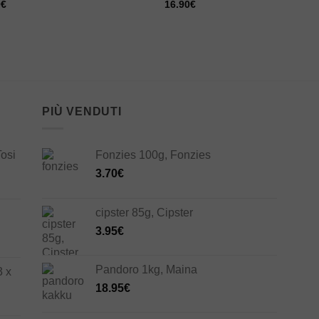
0
€
16.90
€
PIÙ VENDUTI
Tosi
Fonzies 100g, Fonzies
3.70
€
cipster 85g, Cipster
3.95
€
Pandoro 1kg, Maina
3 x
18.95
€