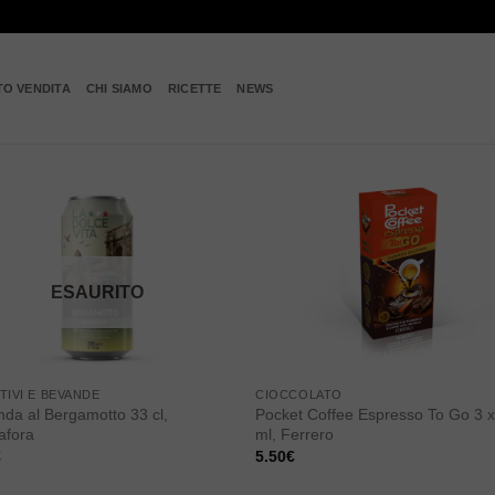
TO VENDITA
CHI SIAMO
RICETTE
NEWS
Add to
Add
wishlist
wishl
ESAURITO
TIVI E BEVANDE
CIOCCOLATO
da al Bergamotto 33 cl,
Pocket Coffee Espresso To Go 3 x
afora
ml, Ferrero
€
5.50
€