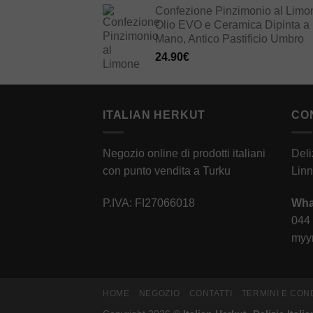
Confezione Pinzimonio al Limo
Olio EVO e Ceramica Dipinta a
Mano, Antico Pastificio Umbro
24.90
€
ITALIAN HERKUT
CO
Negozio online di prodotti italiani
Deli
con punto vendita a Turku
Linn
P.IVA: FI27066018
Wha
044
myyn
HOME
NEGOZIO
CONTATTI
TERMINI E CON