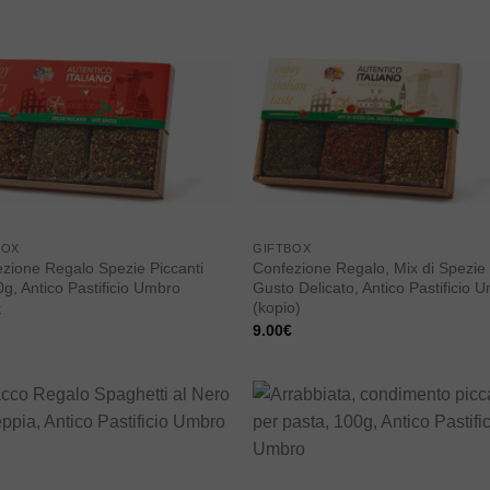
Add to
Add
wishlist
wishl
BOX
GIFTBOX
zione Regalo Spezie Piccanti
Confezione Regalo, Mix di Spezie 
g, Antico Pastificio Umbro
Gusto Delicato, Antico Pastificio 
(kopio)
€
9.00
€
Add to
Add
wishlist
wishl