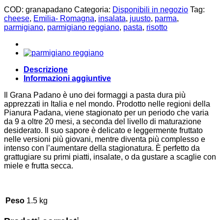
COD:
granapadano
Categoria:
Disponibili in negozio
Tag:
cheese
,
Emilia- Romagna
,
insalata
,
juusto
,
parma
,
parmigiano
,
parmigiano reggiano
,
pasta
,
risotto
Descrizione
Informazioni aggiuntive
Il Grana Padano è uno dei formaggi a pasta dura più
apprezzati in Italia e nel mondo. Prodotto nelle regioni della
Pianura Padana, viene stagionato per un periodo che varia
da 9 a oltre 20 mesi, a seconda del livello di maturazione
desiderato. Il suo sapore è delicato e leggermente fruttato
nelle versioni più giovani, mentre diventa più complesso e
intenso con l’aumentare della stagionatura. È perfetto da
grattugiare su primi piatti, insalate, o da gustare a scaglie con
miele e frutta secca.
Peso
1.5 kg