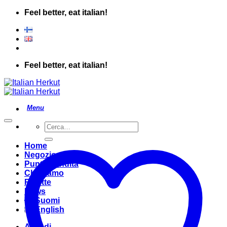
Salta
Feel better, eat italian!
ai
contenuti
Feel better, eat italian!
Cerca:
Home
Negozio
Punto Vendita
Chi Siamo
Ricette
News
Suomi
English
Accedi