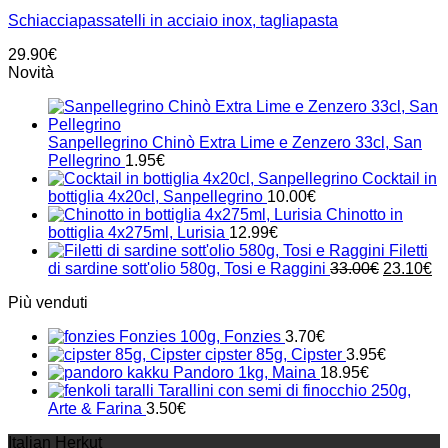
Schiacciapassatelli in acciaio inox, tagliapasta
29.90
€
Novità
Sanpellegrino Chinò Extra Lime e Zenzero 33cl, San
Pellegrino
1.95
€
Cocktail in
bottiglia 4x20cl, Sanpellegrino
10.00
€
Chinotto in
bottiglia 4x275ml, Lurisia
12.99
€
Filetti
Il
Il
di sardine sott'olio 580g, Tosi e Raggini
33.00
€
23.10
€
prezzo
pr
Più venduti
originale
at
era:
è:
Fonzies 100g, Fonzies
3.70
€
33.00€.
23
cipster 85g, Cipster
3.95
€
Pandoro 1kg, Maina
18.95
€
Tarallini con semi di finocchio 250g,
Arte & Farina
3.50
€
Italian Herkut