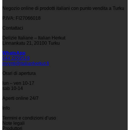
Negozio online di prodotti italiani con punto vendita a Turku
P.IVA: FI27066018
Contattaci
Delizie Italiane – Italian Herkut
Linnankatu 21, 20100 Turku
WhatsApp
044 2359519
myynti@italianherkut.fi
Orari di apertura
lun – ven 10-17
sab 10-14
Aperti online 24/7
Info
Termini e condizioni d’uso
Note legali
Produttori