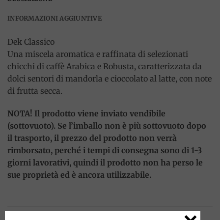
INFORMAZIONI AGGIUNTIVE
Dek Classico
Una miscela aromatica e raffinata di selezionati
chicchi di caffè Arabica e Robusta, caratterizzata da
dolci sentori di mandorla e cioccolato al latte, con note
di frutta secca.
NOTA! Il prodotto viene inviato vendibile
(sottovuoto). Se l’imballo non è più sottovuoto dopo
il trasporto, il prezzo del prodotto non verrà
rimborsato, perché i tempi di consegna sono di 1-3
giorni lavorativi, quindi il prodotto non ha perso le
sue proprietà ed è ancora utilizzabile.
PRODOTTI CORRELATI