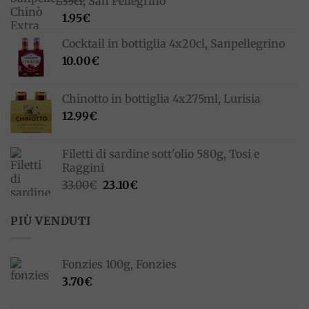
33cl, San Pellegrino
1.95
€
Cocktail in bottiglia 4x20cl, Sanpellegrino
10.00
€
Chinotto in bottiglia 4x275ml, Lurisia
12.99
€
Filetti di sardine sott'olio 580g, Tosi e
Raggini
Il
Il
33.00
€
23.10
€
prezzo
prezzo
originale
attuale
PIÙ VENDUTI
era:
è:
33.00€.
23.10€.
Fonzies 100g, Fonzies
3.70
€