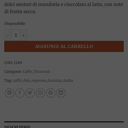
dolci sentori di mandorla e cioccolato al latte, con note
di frutta secca.
Disponibile
Dek Caffè Decaffeinato macinato 250g, Lavazza quantità
AGGIUNGI AL CARRELLO
COD:
1289
Categorie:
Caffe
,
Tiramisù
Tag:
caffè
,
dek
,
espresso
,
lavazza
,
moka
DESCRIZIONE