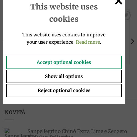
This website uses
cookies
Add to
Add to
wishlist
wishlist
This website uses cookies to improve
your user experience.
Read more
.
Accept optional cookies
CAFFE
CAFFE
Crema e gusto Classico forte
Caffè in grani 1kg, Caffè
Show all options
250g, Lavazza
Giovannini
8.20
€
36.00
€
Reject optional cookies
NOVITÀ
Sanpellegrino Chinò Extra Lime e Zenzero