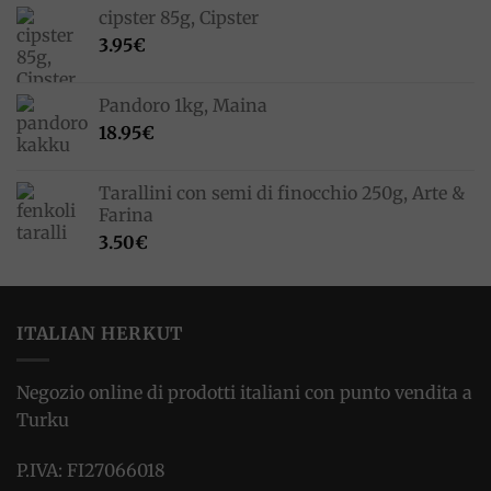
cipster 85g, Cipster
3.95
€
Pandoro 1kg, Maina
18.95
€
Tarallini con semi di finocchio 250g, Arte &
Farina
3.50
€
ITALIAN HERKUT
Negozio online di prodotti italiani con punto vendita a
Turku
P.IVA: FI27066018