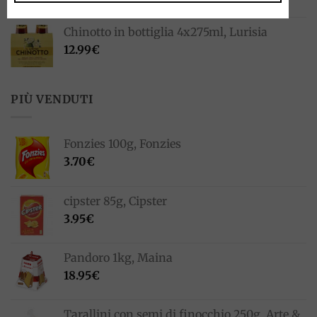
Chinotto in bottiglia 4x275ml, Lurisia
12.99
€
PIÙ VENDUTI
Fonzies 100g, Fonzies
3.70
€
cipster 85g, Cipster
3.95
€
Pandoro 1kg, Maina
18.95
€
Tarallini con semi di finocchio 250g, Arte &