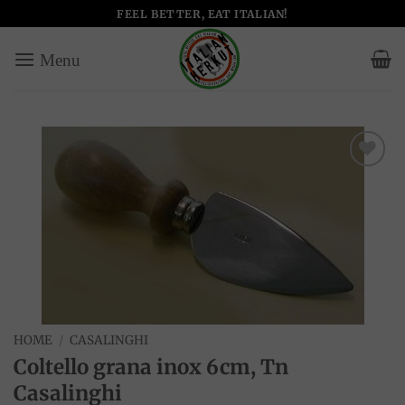
Salta
FEEL BETTER, EAT ITALIAN!
ai
contenuti
Add to
wishlist
HOME
/
CASALINGHI
Coltello grana inox 6cm, Tn
Casalinghi