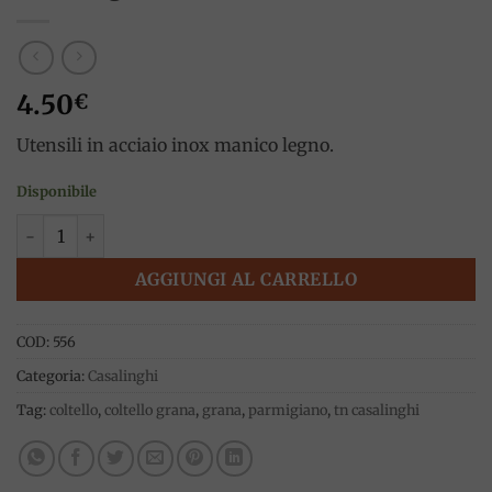
4.50
€
Utensili in acciaio inox manico legno.
Disponibile
Coltello grana inox 6cm, Tn Casalinghi quantità
AGGIUNGI AL CARRELLO
COD:
556
Categoria:
Casalinghi
Tag:
coltello
,
coltello grana
,
grana
,
parmigiano
,
tn casalinghi