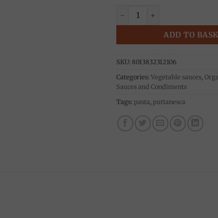
Puttanesca sauce 200g, La Ma
ADD TO BAS
SKU:
8013832312106
Categories:
Vegetable sauces
,
Orga
Sauces and Condiments
Tags:
pasta
,
puttanesca