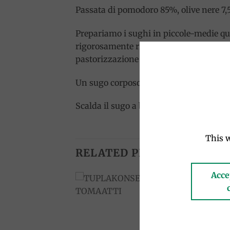
Passata di pomodoro 85%, olive nere 7,5%
Prepariamo i sughi in piccole-medie qua
rigorosamente rispettose dei prodotti e t
pastorizzazione è a 90 °C, a bagnomari
Un sugo corposo con olive nere, capperi 
Scalda il sugo a bagnomaria e utilizzalo
This w
RELATED PRODUCTS
Acce
Add to
Add to
wishlist
wishlist