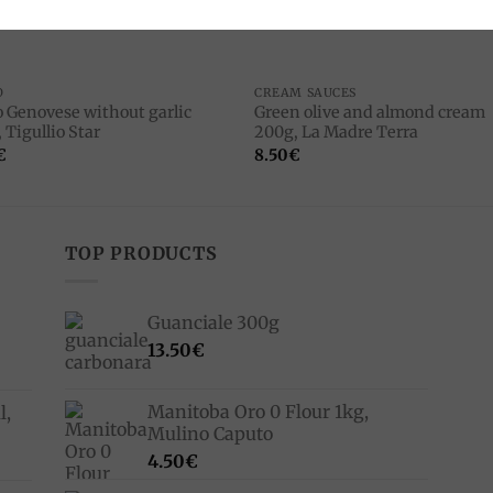
O
CREAM SAUCES
o Genovese without garlic
Green olive and almond cream
 Tigullio Star
200g, La Madre Terra
€
8.50
€
TOP PRODUCTS
Guanciale 300g
13.50
€
Manitoba Oro 0 Flour 1kg,
l,
Mulino Caputo
4.50
€