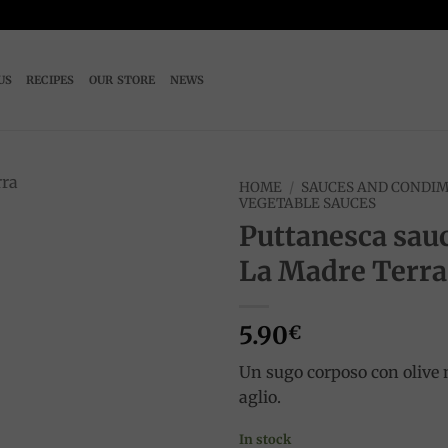
US
RECIPES
OUR STORE
NEWS
HOME
/
SAUCES AND CONDI
VEGETABLE SAUCES
Puttanesca sau
Add to
wishlist
La Madre Terra
5.90
€
Un sugo corposo con olive n
aglio.
In stock