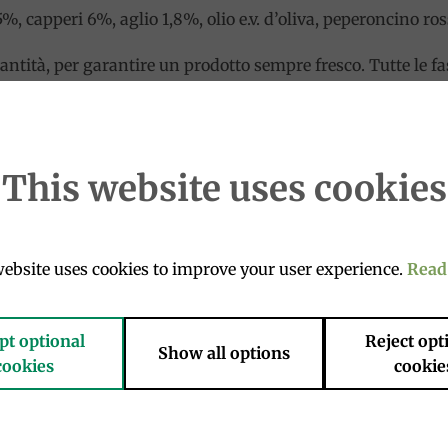
, capperi 6%, aglio 1,8%, olio e.v. d’oliva, peperoncino ros
ntità, per garantire un prodotto sempre fresco. Tutte le fa
utti gli ingredienti utilizzati (aromi e verdure) sono di prim
a, ed è seguita da un repentino raffreddamento del prodott
e aglio.
This website uses cookies
 per condire la pasta.
ebsite uses cookies to improve your user experience.
Read
pt optional
Reject opt
Show all options
cookies
cookie
Add to
Add 
wishlist
wishl