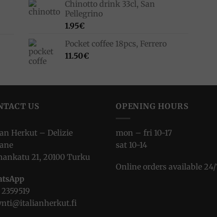
Chinotto drink 33cl, San
Pellegrino
1.95
€
Pocket coffee 18pcs, Ferrero
11.50
€
NTACT US
OPENING HOURS
ian Herkut – Delizie
mon – fri 10-17
iane
sat 10-14
nankatu 21, 20100 Turku
Online orders available 24/
tsApp
 2359519
nti@italianherkut.fi