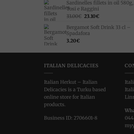
Sardinelles fillets in oil 580g,
Tosi e Raggini
Original
Current
33.00
€
23.10
€
price
price
Bergamot Soft Drink 33 cl –
was:
is:
Spadafora
33.00€.
23.10€.
3.20
€
ITALIAN DELICACIES
CO
Italian Herkut – Italian
Ital
Delicacies is a Turku based
Ital
online store for Italian
Lin
products.
Wha
Business ID: 2706601-8
044
myy