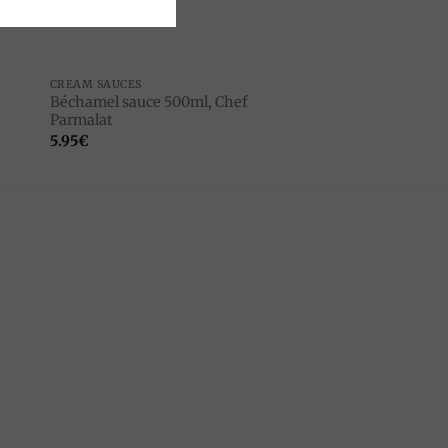
CREAM SAUCES
Béchamel sauce 500ml, Chef
Parmalat
5.95
€