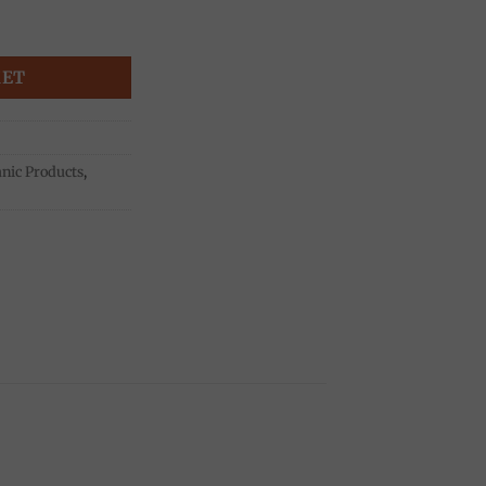
dre Terra quantity
KET
nic Products
,