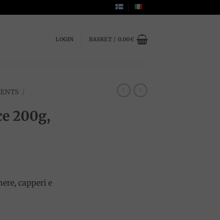
LOGIN
BASKET /
0.00
€
MENTS
/
ce 200g,
ere, capperi e