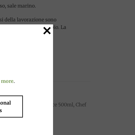
so, sale marino.
si della lavorazione sono
a qualità e certificati bio. La
o.
 more
.
ional
s
to
Add to
ist
wishlist