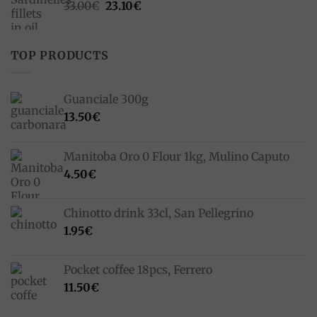
Original
Current
33.00
€
23.10
€
price
price
was:
is:
33.00€.
23.10€.
TOP PRODUCTS
Guanciale 300g
13.50
€
Manitoba Oro 0 Flour 1kg, Mulino Caputo
4.50
€
Chinotto drink 33cl, San Pellegrino
1.95
€
Pocket coffee 18pcs, Ferrero
11.50
€