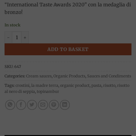
“International Taste Awards 2020” con la medaglia di
bronzo!
In stock
Topinambour cream 200g, La Madre Terra quantity
ADD TO BASKET
SKU:
647
Categories:
Cream sauces
,
Organic Products
,
Sauces and Condiments
Tags:
crostini
,
la madre terra
,
organic product
,
pasta
,
risotto
,
risotto
al nero di seppia
,
topinambur