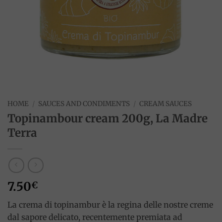
HOME
/
SAUCES AND CONDIMENTS
/
CREAM SAUCES
Topinambour cream 200g, La Madre
Terra
7.50
€
La crema di topinambur è la regina delle nostre creme
dal sapore delicato, recentemente premiata ad