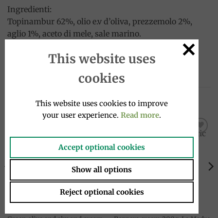
Ingredienti:
Topinambur 62%, olio e.v d’oliva, prezzemolo 2%,
aglio 1%, aceto di mele, sale marino.
This website uses
Peso Netto: 180 g
cookies
RELATED PRODUCTS
This website uses cookies to improve
your user experience.
Read more
.
Add to
Add to
Accept optional cookies
wishlist
wishlist
OUT OF STOCK
Show all options
Reject optional cookies
CREAM SAUCES
CREAM SAUCES