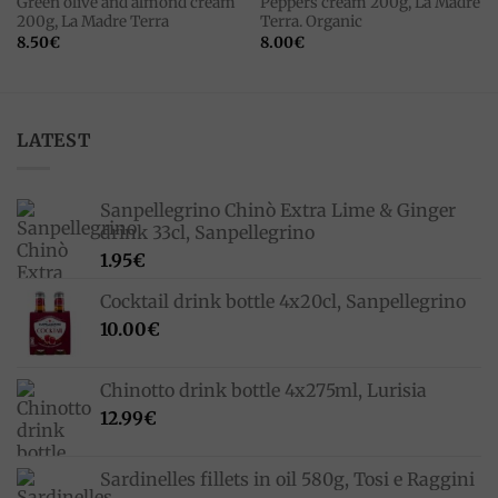
Green olive and almond cream
Peppers cream 200g, La Madre
200g, La Madre Terra
Terra. Organic
8.50
€
8.00
€
LATEST
Sanpellegrino Chinò Extra Lime & Ginger
drink 33cl, Sanpellegrino
1.95
€
Cocktail drink bottle 4x20cl, Sanpellegrino
10.00
€
Chinotto drink bottle 4x275ml, Lurisia
12.99
€
Sardinelles fillets in oil 580g, Tosi e Raggini