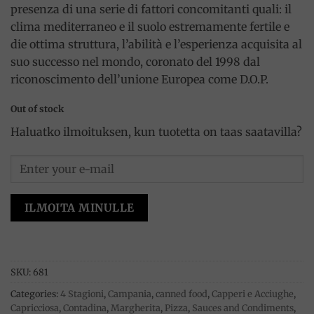
presenza di una serie di fattori concomitanti quali: il
clima mediterraneo e il suolo estremamente fertile e
die ottima struttura, l’abilità e l’esperienza acquisita al
suo successo nel mondo, coronato del 1998 dal
riconoscimento dell’unione Europea come D.O.P.
Out of stock
Haluatko ilmoituksen, kun tuotetta on taas saatavilla?
ILMOITA MINULLE
SKU:
681
Categories:
4 Stagioni
,
Campania
,
canned food
,
Capperi e Acciughe
,
Capricciosa
,
Contadina
,
Margherita
,
Pizza
,
Sauces and Condiments
,