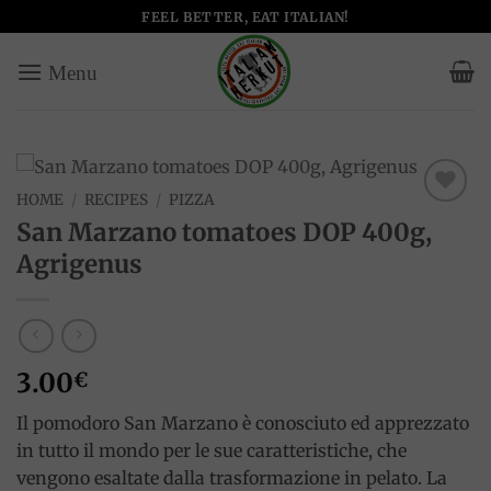
Skip
FEEL BETTER, EAT ITALIAN!
to
content
HOME
/
RECIPES
/
PIZZA
Add to
San Marzano tomatoes DOP 400g,
wishlist
Agrigenus
3.00
€
Il pomodoro San Marzano è conosciuto ed apprezzato
in tutto il mondo per le sue caratteristiche, che
vengono esaltate dalla trasformazione in pelato. La