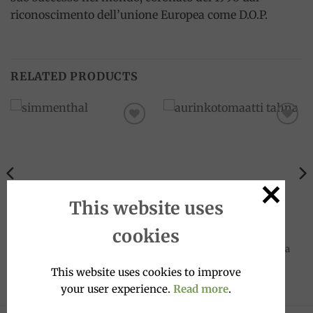
riconoscimento dell’unione Europea come D.O.P.
RELATED PRODUCTS
Add to
Add to
wishlist
wishlist
This website uses
cookies
CANNED FOOD
CREAM SAUCES
dried tomato cream 140g, La
Simmenthal 215g
Madre Terra
5.90
€
This website uses cookies to improve
7.90
€
your user experience.
Read more
.