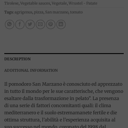
Tirolese
,
Vegetable sauces
,
Vegetale
,
Wrustel - Patate
Tags:
agrigenus
,
pizza
,
San marzano
,
tomato
DESCRIPTION
ADDITIONAL INFORMATION
Il pomodoro San Marzano è conosciuto ed apprezzato
in tutto il mondo per le sue caratterische, che vengono
esaltare dalla trasformazione in pelato”. La presenza
di una serie di fattori concomitanti quali: il clima
mediterranero e il suolo estremamanete fertile e die
ottima struttura, l’abilità e l’esperienza acquisita al
suo successo nel mondo, coronato del 1998 dal