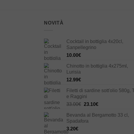
NOVITÀ
Cocktail in bottiglia 4x20cl,
Sanpellegrino
10.00
€
Chinotto in bottiglia 4x275ml,
Lurisia
12.99
€
Filetti di sardine sott'olio 580g, 
e Raggini
Il
Il
33.00
€
23.10
€
prezzo
prezzo
Bevanda al Bergamotto 33 cl,
originale
attuale
Spadafora
era:
è:
3.20
€
33.00€.
23.10€.