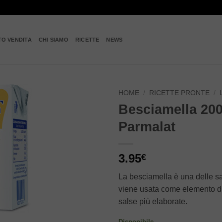
TO VENDITA
CHI SIAMO
RICETTE
NEWS
HOME
/
RICETTE PRONTE
/
Besciamella 200
Add to
Parmalat
wishlist
3.95
€
La besciamella è una delle s
viene usata come elemento di
salse più elaborate.
Disponibile