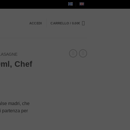
ACCEDI
CARRELLO /
0.00
€
LASAGNE
ml, Chef
alse madri, che
 partenza per