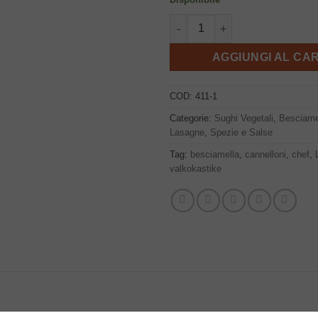
Besciamella 200ml, Chef Parma
AGGIUNGI AL CA
COD:
411-1
Categorie:
Sughi Vegetali
,
Besciame
Lasagne
,
Spezie e Salse
Tag:
besciamella
,
cannelloni
,
chef
,
valkokastike