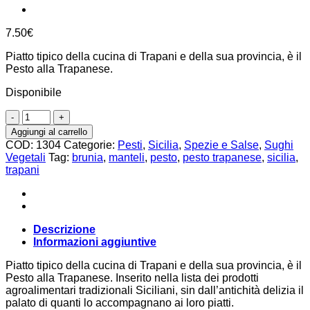
7.50
€
Piatto tipico della cucina di Trapani e della sua provincia, è il
Pesto alla Trapanese.
Disponibile
Pesto
alla
Aggiungi al carrello
trapanese
COD:
1304
Categorie:
Pesti
,
Sicilia
,
Spezie e Salse
,
Sughi
190g,
Vegetali
Tag:
brunia
,
manteli
,
pesto
,
pesto trapanese
,
sicilia
,
Brunia
trapani
quantità
Descrizione
Informazioni aggiuntive
Piatto tipico della cucina di Trapani e della sua provincia, è il
Pesto alla Trapanese. Inserito nella lista dei prodotti
agroalimentari tradizionali Siciliani, sin dall’antichità delizia il
palato di quanti lo accompagnano ai loro piatti.