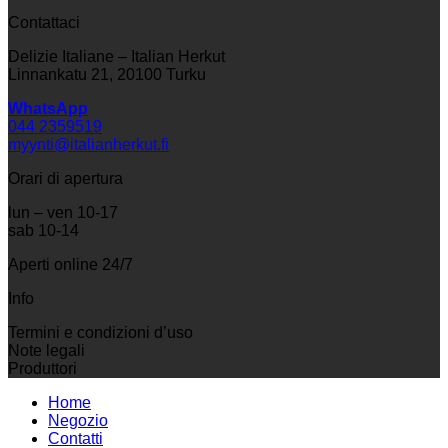
Contattaci
Delizie Italiane – Italian Herkut
Linnankatu 21, 20100 Turku
WhatsApp
044 2359519
myynti@italianherkut.fi
Orari di apertura
lun – ven 10-17
sab 10-14
Aperti online 24/7
Info
Termini e condizioni d’uso
Note legali
Produttori
Home
Negozio
Contatti