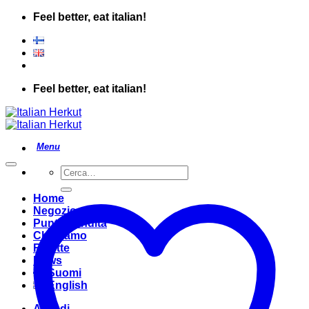
Salta
Feel better, eat italian!
ai
contenuti
Feel better, eat italian!
Cerca:
Home
Negozio
Punto Vendita
Chi Siamo
Ricette
News
Suomi
English
Accedi