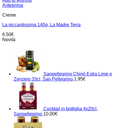
Add to wishlist
Anteprima
Creme
La piccantissima 140g, La Madre Terra
6.50
€
Novità
Sanpellegrino Chinò Extra Lime e
Zenzero 33cl, San Pellegrino
1.95
€
Cocktail in bottiglia 4x20cl,
Sanpellegrino
10.00
€