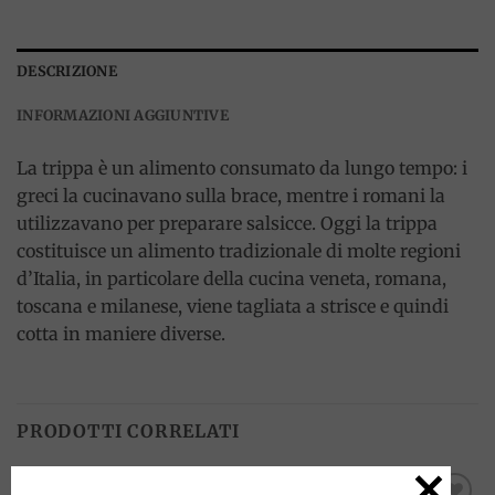
DESCRIZIONE
INFORMAZIONI AGGIUNTIVE
La trippa è un alimento consumato da lungo tempo: i
greci la cucinavano sulla brace, mentre i romani la
utilizzavano per preparare salsicce. Oggi la trippa
costituisce un alimento tradizionale di molte regioni
d’Italia, in particolare della cucina veneta, romana,
toscana e milanese, viene tagliata a strisce e quindi
cotta in maniere diverse.
PRODOTTI CORRELATI