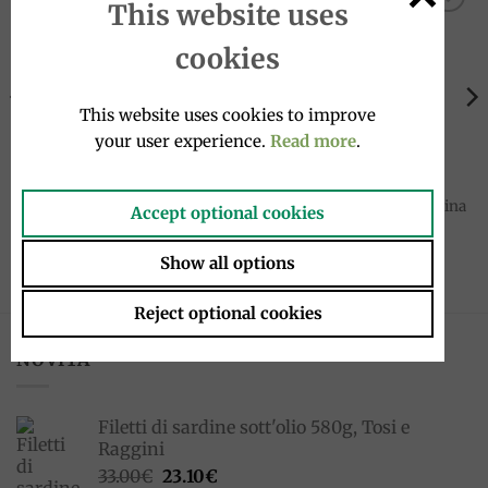
This website uses
Add to
Add to
wishlist
wishlist
cookies
This website uses cookies to improve
your user experience.
Read more
.
CONSERVE
SPEZIE E SALSE
Funghi Porcini Secchi bustina
Pomodori pelati 400g, Cirio
Accept optional cookies
da 25 g, Alfonso Fortunati
2.95
€
6.00
€
Show all options
Reject optional cookies
NOVITÀ
Filetti di sardine sott'olio 580g, Tosi e
Raggini
Il
Il
33.00
€
23.10
€