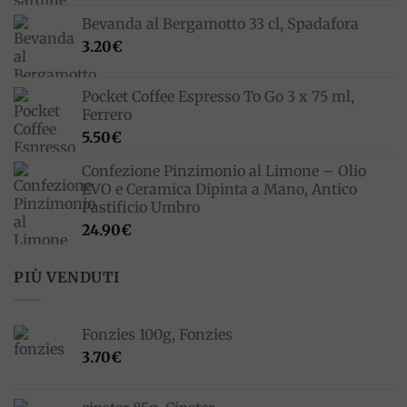
prezzo
prezzo
Bevanda al Bergamotto 33 cl, Spadafora
originale
attuale
3.20
€
era:
è:
33.00€.
23.10€.
Pocket Coffee Espresso To Go 3 x 75 ml,
Ferrero
5.50
€
Confezione Pinzimonio al Limone – Olio
EVO e Ceramica Dipinta a Mano, Antico
Pastificio Umbro
24.90
€
PIÙ VENDUTI
Fonzies 100g, Fonzies
3.70
€