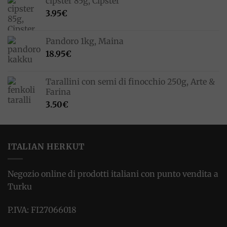
cipster 85g, Cipster
3.95
€
Pandoro 1kg, Maina
18.95
€
Tarallini con semi di finocchio 250g, Arte &
Farina
3.50
€
ITALIAN HERKUT
Negozio online di prodotti italiani con punto vendita a
Turku
P.IVA: FI27066018