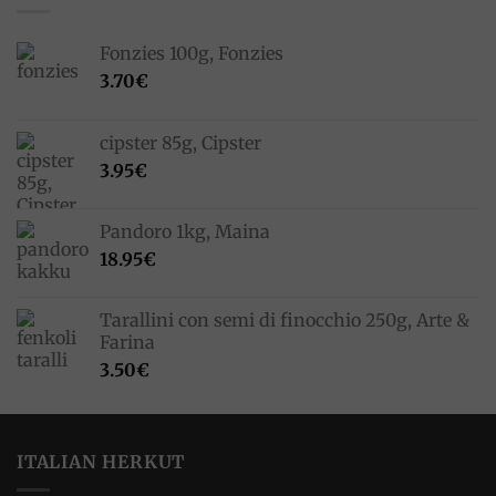
33.00€.
23.10€.
Fonzies 100g, Fonzies
3.70
€
cipster 85g, Cipster
3.95
€
Pandoro 1kg, Maina
18.95
€
Tarallini con semi di finocchio 250g, Arte &
Farina
3.50
€
ITALIAN HERKUT