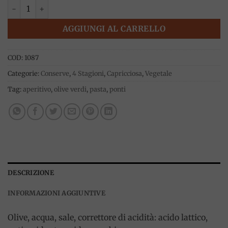
Olive verdi snocciolate 400g, Ponti quantità
AGGIUNGI AL CARRELLO
COD:
1087
Categorie:
Conserve
,
4 Stagioni
,
Capricciosa
,
Vegetale
Tag:
aperitivo
,
olive verdi
,
pasta
,
ponti
DESCRIZIONE
INFORMAZIONI AGGIUNTIVE
Olive, acqua, sale, correttore di acidità: acido lattico,