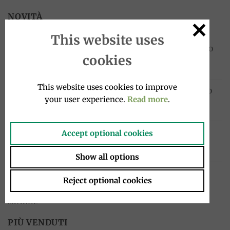
NOVITÀ
This website uses
Sanpellegrino Chinò Extra Lime e Zenzero
cookies
33cl, San Pellegrino
1.95
€
This website uses cookies to improve
Cocktail in bottiglia 4x20cl, Sanpellegrino
your user experience.
Read more
.
10.00
€
Chinotto in bottiglia 4x275ml, Lurisia
Accept optional cookies
12.99
€
Show all options
Filetti di sardine sott'olio 580g, Tosi e
Reject optional cookies
Raggini
Il
Il
33.00
€
23.10
€
prezzo
prezzo
originale
attuale
PIÙ VENDUTI
era:
è: