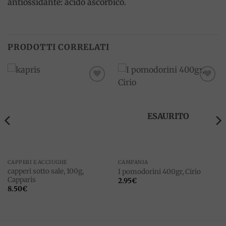
antiossidante: acido ascorbico.
PRODOTTI CORRELATI
Add to
Add to
wishlist
wishlist
ESAURITO
CAPPERI E ACCIUGHE
CAMPANIA
capperi sotto sale, 100g,
I pomodorini 400gr, Cirio
Capparis
2.95
€
8.50
€