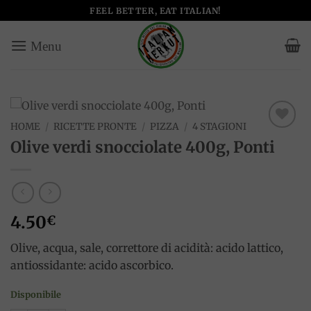
Salta
FEEL BETTER, EAT ITALIAN!
ai
contenuti
HOME
/
RICETTE PRONTE
/
PIZZA
/
4 STAGIONI
Add to
Olive verdi snocciolate 400g, Ponti
wishlist
4.50
€
Olive, acqua, sale, correttore di acidità: acido lattico,
antiossidante: acido ascorbico.
Disponibile