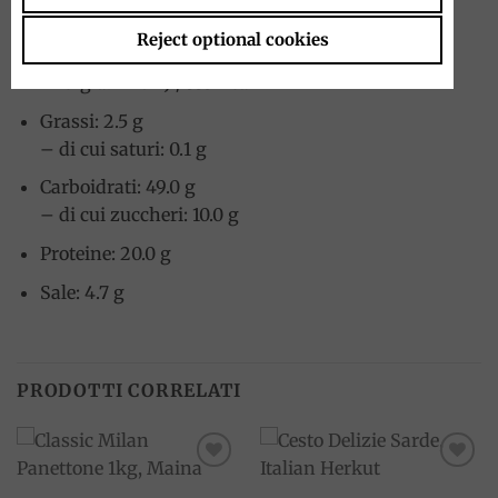
Valori nutrizionali per 100 g
Reject optional cookies
Energia: 1410 kJ / 335 kcal
Grassi: 2.5 g
– di cui saturi: 0.1 g
Carboidrati: 49.0 g
– di cui zuccheri: 10.0 g
Proteine: 20.0 g
Sale: 4.7 g
PRODOTTI CORRELATI
Add to
Add to