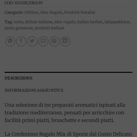
COD:
8020312014139
Categorie:
Giftbox
,
Idee Regalo
,
Prodotti Natalizi
Tag:
cesto
,
delizie italiane
,
idee regalo
,
italian herkut
,
lahjapakkaus
,
pesto genovese
,
prodotti italiani
DESCRIZIONE
INFORMAZIONI AGGIUNTIVE
Una selezione di tre preparati aromatici ispirati alla
tradizione mediterranea, pensati per arricchire con
facilità primi piatti, bruschette e secondi piatti.
La Confezione Regalo Mix di Spezie dal Gusto Delicato