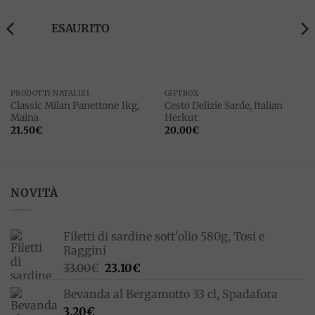
wishlist
wishlist
ESAURITO
PRODOTTI NATALIZI
GIFTBOX
Classic Milan Panettone 1kg,
Cesto Delizie Sarde, Italian
Maina
Herkut
21.50
€
20.00
€
NOVITÀ
Filetti di sardine sott'olio 580g, Tosi e
Raggini
Il
Il
33.00
€
23.10
€
prezzo
prezzo
Bevanda al Bergamotto 33 cl, Spadafora
originale
attuale
3.20
€
era:
è: