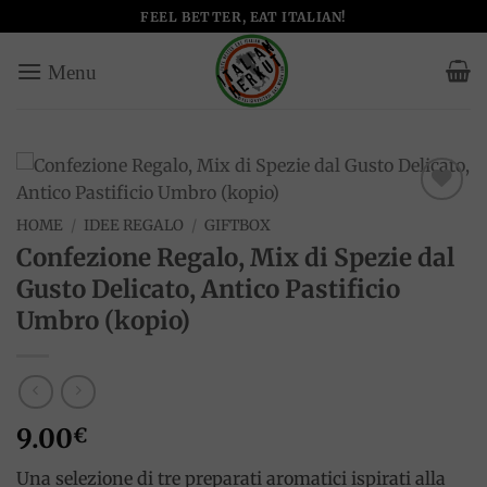
Salta
FEEL BETTER, EAT ITALIAN!
ai
contenuti
Add to
HOME
/
IDEE REGALO
/
GIFTBOX
wishlist
Confezione Regalo, Mix di Spezie dal
Gusto Delicato, Antico Pastificio
Umbro (kopio)
9.00
€
Una selezione di tre preparati aromatici ispirati alla