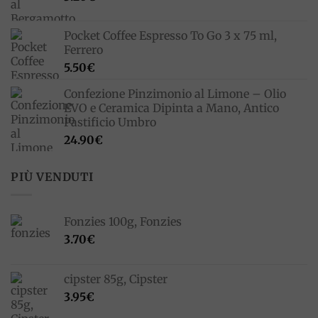
33.00€.
23.10€.
Pocket Coffee Espresso To Go 3 x 75 ml,
Ferrero
5.50
€
Confezione Pinzimonio al Limone – Olio
EVO e Ceramica Dipinta a Mano, Antico
Pastificio Umbro
24.90
€
PIÙ VENDUTI
Fonzies 100g, Fonzies
3.70
€
cipster 85g, Cipster
3.95
€