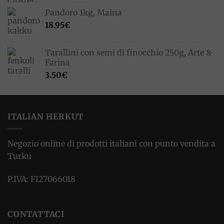
Pandoro 1kg, Maina
18.95
€
Tarallini con semi di finocchio 250g, Arte &
Farina
3.50
€
ITALIAN HERKUT
Negozio online di prodotti italiani con punto vendita a
Turku
P.IVA: FI27066018
CONTATTACI