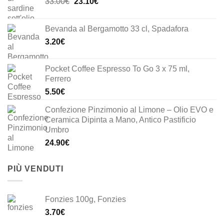
Il
Il
33.00
€
23.10
€
prezzo
prezzo
originale
attuale
Bevanda al Bergamotto 33 cl, Spadafora
era:
è:
3.20
€
33.00€.
23.10€.
Pocket Coffee Espresso To Go 3 x 75 ml,
Ferrero
5.50
€
Confezione Pinzimonio al Limone – Olio EVO e
Ceramica Dipinta a Mano, Antico Pastificio
Umbro
24.90
€
PIÙ VENDUTI
Fonzies 100g, Fonzies
3.70
€