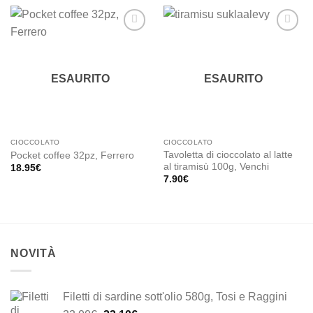
Add to
Add to
wishlist
wishlist
ESAURITO
ESAURITO
CIOCCOLATO
CIOCCOLATO
Tavoletta di cioccolato al latte
Pocket coffee 32pz, Ferrero
al tiramisù 100g, Venchi
18.95
€
7.90
€
NOVITÀ
Filetti di sardine sott'olio 580g, Tosi e Raggini