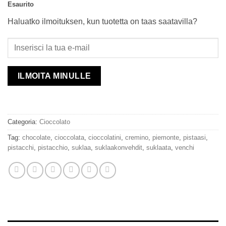
Esaurito
Haluatko ilmoituksen, kun tuotetta on taas saatavilla?
ILMOITA MINULLE
Categoria:
Cioccolato
Tag:
chocolate
,
cioccolata
,
cioccolatini
,
cremino
,
piemonte
,
pistaasi
,
pistacchi
,
pistacchio
,
suklaa
,
suklaakonvehdit
,
suklaata
,
venchi