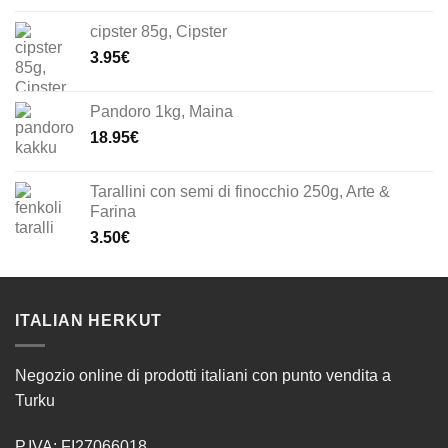
cipster 85g, Cipster
3.95
€
Pandoro 1kg, Maina
18.95
€
Tarallini con semi di finocchio 250g, Arte &
Farina
3.50
€
ITALIAN HERKUT
Negozio online di prodotti italiani con punto vendita a
Turku
P.IVA: FI27066018