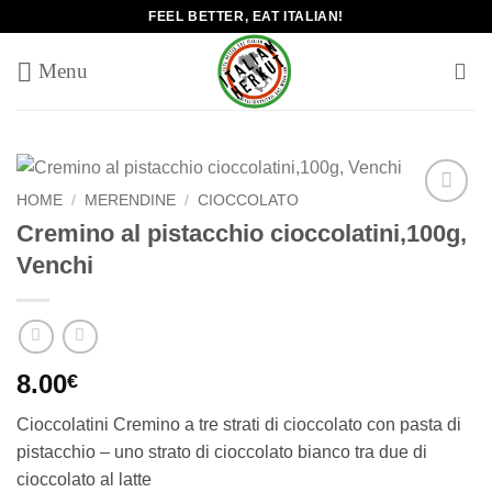
Salta
FEEL BETTER, EAT ITALIAN!
ai
contenuti
HOME
/
MERENDINE
/
CIOCCOLATO
Add to
Cremino al pistacchio cioccolatini,100g,
wishlist
Venchi
8.00
€
Cioccolatini Cremino a tre strati di cioccolato con pasta di
pistacchio – uno strato di cioccolato bianco tra due di
cioccolato al latte