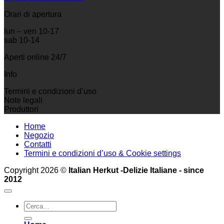
Orari di apertura
lun – ven 10-17
sab 10-14
Aperti online 24/7
Info
Termini e condizioni d’uso
Note legali
Produttori
Home
Negozio
Contatti
Termini e condizioni d’uso & Cookie settings
Copyright 2026 ©
Italian Herkut -Delizie Italiane - since
2012
Cerca: