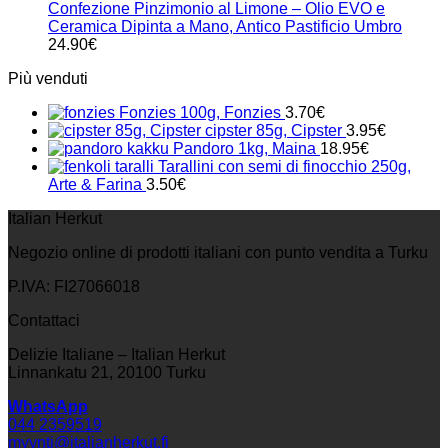
Confezione Pinzimonio al Limone – Olio EVO e
Ceramica Dipinta a Mano, Antico Pastificio Umbro
24.90
€
Più venduti
Fonzies 100g, Fonzies
3.70
€
cipster 85g, Cipster
3.95
€
Pandoro 1kg, Maina
18.95
€
Tarallini con semi di finocchio 250g,
Arte & Farina
3.50
€
Italian Herkut
Negozio online di prodotti italiani con punto vendita a Turku
P.IVA: FI27066018
Contattaci
Delizie Italiane – Italian Herkut
Linnankatu 21, 20100 Turku
WhatsApp
044 2359519
myynti@italianherkut.fi