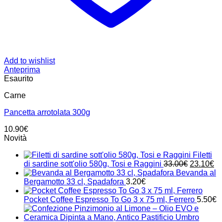
Add to wishlist
Anteprima
Esaurito
Carne
Pancetta arrotolata 300g
10.90
€
Novità
Filetti
Il
Il
di sardine sott'olio 580g, Tosi e Raggini
33.00
€
23.10
€
prezzo
pr
Bevanda al
originale
at
Bergamotto 33 cl, Spadafora
3.20
€
era:
è:
33.00€.
23
Pocket Coffee Espresso To Go 3 x 75 ml, Ferrero
5.50
€