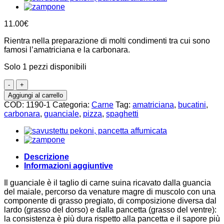
11.00
€
Rientra nella preparazione di molti condimenti tra cui sono
famosi l’amatriciana e la carbonara.
Solo 1 pezzi disponibili
Guanciale
piccante
Aggiungi al carrello
calabrese
COD:
1190-1
Categoria:
Carne
Tag:
amatriciana
,
bucatini
,
250g
carbonara
,
guanciale
,
pizza
,
spaghetti
quantità
Descrizione
Informazioni aggiuntive
Il guanciale è il taglio di carne suina ricavato dalla guancia
del maiale, percorso da venature magre di muscolo con una
componente di grasso pregiato, di composizione diversa dal
lardo (grasso del dorso) e dalla pancetta (grasso del ventre):
la consistenza è più dura rispetto alla pancetta e il sapore più