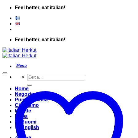
Salta
Feel better, eat italian!
ai
contenuti
Feel better, eat italian!
Cerca:
Home
Negozio
Punto Vendita
Chi Siamo
Ricette
News
Suomi
English
Accedi